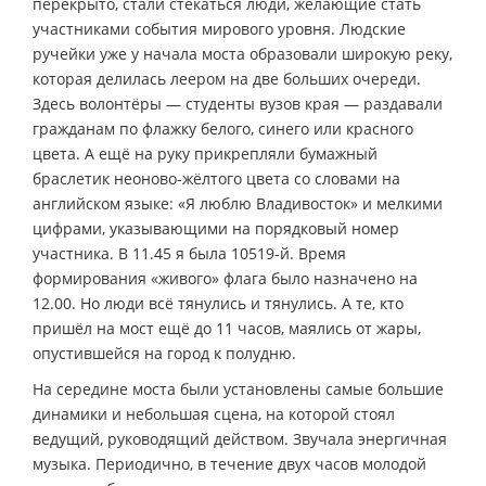
перекрыто, стали стекаться люди, желающие стать
участниками события мирового уровня. Людские
ручейки уже у начала моста образовали широкую реку,
которая делилась леером на две больших очереди.
Здесь волонтёры — студенты вузов края — раздавали
гражданам по флажку белого, синего или красного
цвета. А ещё на руку прикрепляли бумажный
браслетик неоново-жёлтого цвета со словами на
английском языке: «Я люблю Владивосток» и мелкими
цифрами, указывающими на порядковый номер
участника. В 11.45 я была 10519-й. Время
формирования «живого» флага было назначено на
12.00. Но люди всё тянулись и тянулись. А те, кто
пришёл на мост ещё до 11 часов, маялись от жары,
опустившейся на город к полудню.
На середине моста были установлены самые большие
динамики и небольшая сцена, на которой стоял
ведущий, руководящий действом. Звучала энергичная
музыка. Периодично, в течение двух часов молодой