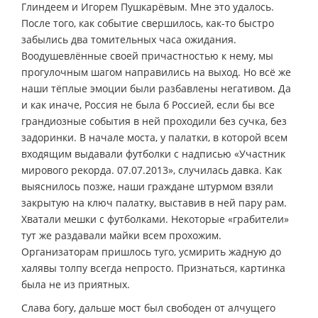
Глиндеем и Игорем Пушкарёвым. Мне это удалось.
После того, как событие свершилось, как-то быстро
забылись два томительных часа ожидания.
Воодушевлённые своей причастностью к нему, мы
прогулочным шагом направились на выход. Но всё же
наши тёплые эмоции были разбавлены негативом. Да
и как иначе, Россия не была б Россией, если бы все
грандиозные события в ней проходили без сучка, без
задоринки. В начале моста, у палатки, в которой всем
входящим выдавали футболки с надписью «Участник
мирового рекорда. 07.07.2013», случилась давка. Как
выяснилось позже, наши граждане штурмом взяли
закрытую на ключ палатку, выставив в ней пару рам.
Хватали мешки с футболками. Некоторые «грабители»
тут же раздавали майки всем прохожим.
Организаторам пришлось туго, усмирить жадную до
халявы толпу всегда непросто. Признаться, картинка
была не из приятных.
Слава богу, дальше мост был свободен от алчущего