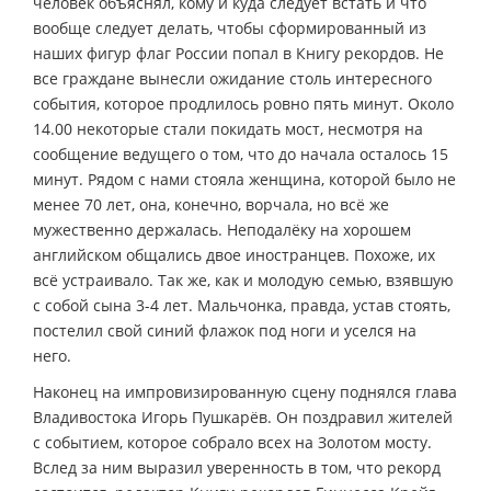
человек объяснял, кому и куда следует встать и что
вообще следует делать, чтобы сформированный из
наших фигур флаг России попал в Книгу рекордов. Не
все граждане вынесли ожидание столь интересного
события, которое продлилось ровно пять минут. Около
14.00 некоторые стали покидать мост, несмотря на
сообщение ведущего о том, что до начала осталось 15
минут. Рядом с нами стояла женщина, которой было не
менее 70 лет, она, конечно, ворчала, но всё же
мужественно держалась. Неподалёку на хорошем
английском общались двое иностранцев. Похоже, их
всё устраивало. Так же, как и молодую семью, взявшую
с собой сына 3-4 лет. Мальчонка, правда, устав стоять,
постелил свой синий флажок под ноги и уселся на
него.
Наконец на импровизированную сцену поднялся глава
Владивостока Игорь Пушкарёв. Он поздравил жителей
с событием, которое собрало всех на Золотом мосту.
Вслед за ним выразил уверенность в том, что рекорд