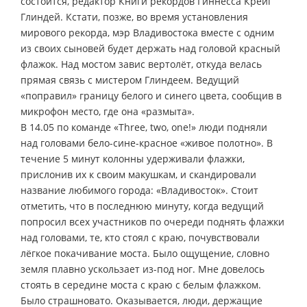
состоится, редактор Книги рекордов Гиннесса Крейг
Глиндей. Кстати, позже, во время установления
мирового рекорда, мэр Владивостока вместе с одним
из своих сыновей будет держать над головой красный
флажок. Над мостом завис вертолёт, откуда велась
прямая связь с мистером Глиндеем. Ведущий
«поправил» границу белого и синего цвета, сообщив в
микрофон место, где она «размыта».
В 14.05 по команде «Three, two, one!» люди подняли
над головами бело-сине-красное «живое полотно». В
течение 5 минут колонны удерживали флажки,
прислонив их к своим макушкам, и скандировали
название любимого города: «Владивосток». Стоит
отметить, что в последнюю минуту, когда ведущий
попросил всех участников по очереди поднять флажки
над головами, те, кто стоял с краю, почувствовали
лёгкое покачивание моста. Было ощущение, словно
земля плавно ускользает из-под ног. Мне довелось
стоять в середине моста с краю с белым флажком.
Было страшновато. Оказывается, люди, держащие