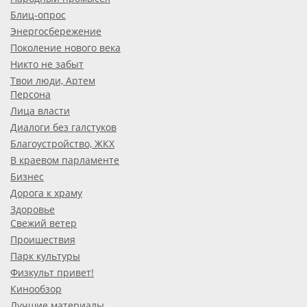
Блиц-опрос
Энергосбережение
Поколение нового века
Никто не забыт
Твои люди, Артем
Персона
Лица власти
Диалоги без галстуков
Благоустройство, ЖКХ
В краевом парламенте
Бизнес
Дорога к храму
Здоровье
Свежий ветер
Проишествия
Парк культуры
Физкульт привет!
Кинообзор
Лучшие материалы