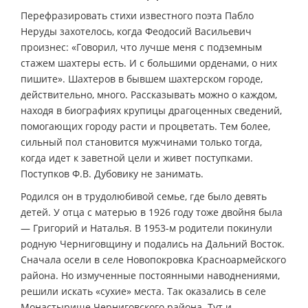
Перефразировать стихи известного поэта Пабло
Неруды захотелось, когда Феодосий Васильевич
произнес: «Говорил, что лучше меня с подземным
стажем шахтеры есть. И с большими орденами, о них
пишите». Шахтеров в бывшем шахтерском городе,
действительно, много. Рассказывать можно о каждом,
находя в биографиях крупицы драгоценных сведений,
помогающих городу расти и процветать. Тем более,
сильный пол становится мужчинами только тогда,
когда идет к заветной цели и живет поступками.
Поступков Ф.В. Дубовику не занимать.
Родился он в трудолюбивой семье, где было девять
детей. У отца с матерью в 1926 году тоже двойня была
— Григорий и Наталья. В 1953-м родители покинули
родную Черниговщину и подались на Дальний Восток.
Сначала осели в селе Новопокровка Красноармейского
района. Но измученные постоянными наводнениями,
решили искать «сухие» места. Так оказались в селе
Монастырище Черниговского района. Тут и