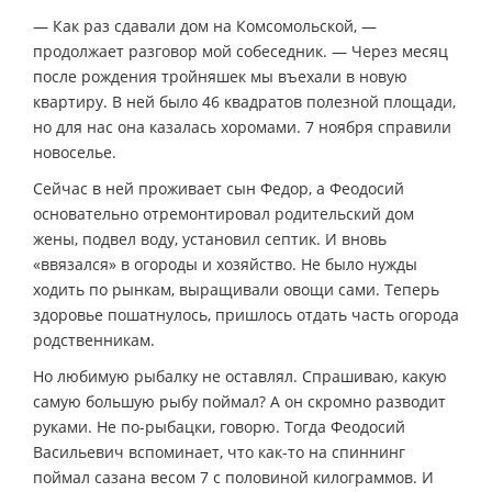
— Как раз сдавали дом на Комсомольской, —
продолжает разговор мой собеседник. — Через месяц
после рождения тройняшек мы въехали в новую
квартиру. В ней было 46 квадратов полезной площади,
но для нас она казалась хоромами. 7 ноября справили
новоселье.
Сейчас в ней проживает сын Федор, а Феодосий
основательно отремонтировал родительский дом
жены, подвел воду, установил септик. И вновь
«ввязался» в огороды и хозяйство. Не было нужды
ходить по рынкам, выращивали овощи сами. Теперь
здоровье пошатнулось, пришлось отдать часть огорода
родственникам.
Но любимую рыбалку не оставлял. Спрашиваю, какую
самую большую рыбу поймал? А он скромно разводит
руками. Не по-рыбацки, говорю. Тогда Феодосий
Васильевич вспоминает, что как-то на спиннинг
поймал сазана весом 7 с половиной килограммов. И