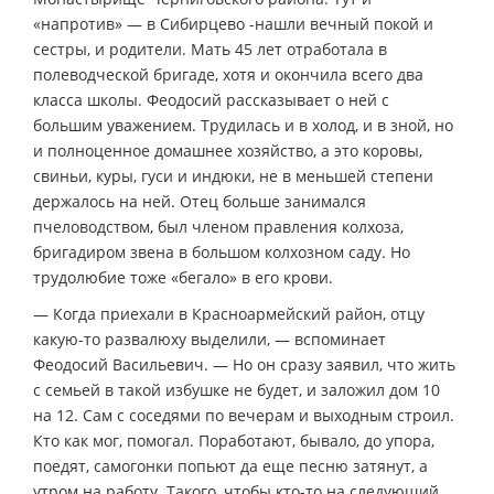
«напротив» — в Сибирцево -нашли вечный покой и
сестры, и родители. Мать 45 лет отработала в
полеводческой бригаде, хотя и окончила всего два
класса школы. Феодосий рассказывает о ней с
большим уважением. Трудилась и в холод, и в зной, но
и полноценное домашнее хозяйство, а это коровы,
свиньи, куры, гуси и индюки, не в меньшей степени
держалось на ней. Отец больше занимался
пчеловодством, был членом правления колхоза,
бригадиром звена в большом колхозном саду. Но
трудолюбие тоже «бегало» в его крови.
— Когда приехали в Красноармейский район, отцу
какую-то развалюху выделили, — вспоминает
Феодосий Васильевич. — Но он сразу заявил, что жить
с семьей в такой избушке не будет, и заложил дом 10
на 12. Сам с соседями по вечерам и выходным строил.
Кто как мог, помогал. Поработают, бывало, до упора,
поедят, самогонки попьют да еще песню затянут, а
утром на работу. Такого, чтобы кто-то на следующий