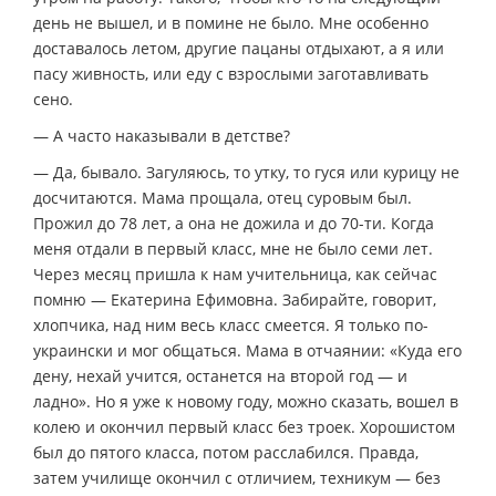
день не вышел, и в помине не было. Мне особенно
доставалось летом, другие пацаны отдыхают, а я или
пасу живность, или еду с взрослыми заготавливать
сено.
— А часто наказывали в детстве?
— Да, бывало. Загуляюсь, то утку, то гуся или курицу не
досчитаются. Мама прощала, отец суровым был.
Прожил до 78 лет, а она не дожила и до 70-ти. Когда
меня отдали в первый класс, мне не было семи лет.
Через месяц пришла к нам учительница, как сейчас
помню — Екатерина Ефимовна. Забирайте, говорит,
хлопчика, над ним весь класс смеется. Я только по-
украински и мог общаться. Мама в отчаянии: «Куда его
дену, нехай учится, останется на второй год — и
ладно». Но я уже к новому году, можно сказать, вошел в
колею и окончил первый класс без троек. Хорошистом
был до пятого класса, потом расслабился. Правда,
затем училище окончил с отличием, техникум — без