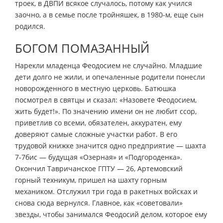
троек, в ДВПИ всякое случалось, потому как учился
заочно, а в семье после тройняшек, в 1980-м, еще сын
родился.
БОГОМ ПОМАЗАННЫЙ
Нарекли младенца Феодосием не случайно. Младшие
дети долго не жили, и опечаленные родители понесли
новорожденного в местную церковь. Батюшка
посмотрел в святцы и сказал: «Назовете Феодосием,
жить будет!». По значению имени он не любит ссор,
приветлив со всеми, обязателен, аккуратен, ему
доверяют самые сложные участки работ. В его
трудовой книжке значится одно предприятие — шахта
7-7бис — будущая «Озерная» и «Подгороденка».
Окончил Тавричанское ГПТУ — 26, Артемовский
горный техникум, пришел на шахту горным
механиком. Отслужил три года в ракетных войсках и
снова сюда вернулся. Главное, как «советовали»
звезды, чтобы занимался Феодосий делом, которое ему