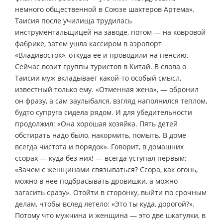
немного общественной в Союзе шахтеров Артема».
Таисия после училища трудилась
инструментальщицей на заводе, потом — на ковровой
фабрике, затем ушла кассиром в аэропорт
«Владивосток», откуда ее и проводили на пенсию.
Сейчас возит группы туристов в Китай. В слова о
Таисии муж вкладывает какой-то особый смысл,
известный только ему. «Отменная жена», — обронил
он фразу, а сам заулыбался, взгляд наполнился теплом,
будто супруга сидела рядом. И для убедительности
продолжил: «Она хорошая хозяйка. Пять детей
обстирать надо было, накормить, помыть. В доме
всегда чистота и порядок». Говорит, в домашних
ссорах — куда без них! — всегда уступал первым:
«Зачем с женщинами связываться? Ссора, как огонь,
можно в нее подбрасывать дровишки, а можно
загасить сразу». Отойти в сторонку, выйти по срочным
делам, чтобы вслед летело: «Это ты куда, дорогой?».
Потому что мужчина и женщина — это две шкатулки, в