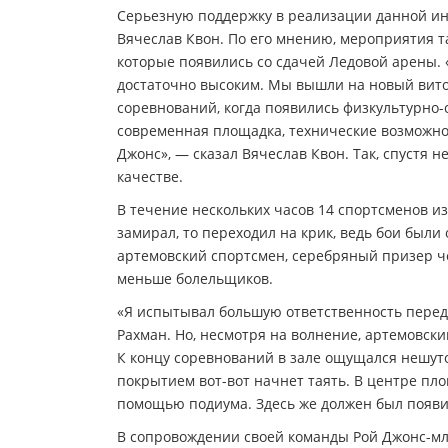
Серьезную поддержку в реализации данной ин
Вячеслав Квон. По его мнению, мероприятия т
которые появились со сдачей Ледовой арены. 
достаточно высоким. Мы вышли на новый виток
соревнований, когда появились физкультурно-
современная площадка, технические возможнос
Джонс», — сказал Вячеслав Квон. Так, спустя 
качестве.
В течение нескольких часов 14 спортсменов и
замирал, то переходил на крик, ведь бои были
артемовский спортсмен, серебряный призер ч
меньше болельщиков.
«Я испытывал большую ответственность перед 
Рахман. Но, несмотря на волнение, артемовский
К концу соревнований в зале ощущался нешут
покрытием вот-вот начнет таять. В центре пло
помощью подиума. Здесь же должен был появи
В сопровождении своей команды Рой Джонс-м