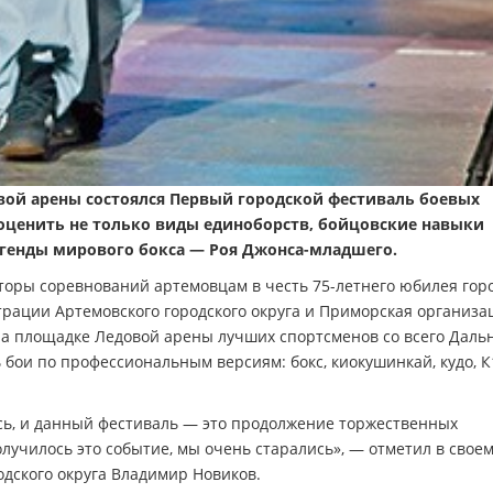
вой арены состоялся Первый городской фестиваль боевых
 оценить не только виды единоборств, бойцовские навыки
егенды мирового бокса — Роя Джонса-младшего.
оры соревнований артемовцам в честь 75-летнего юбилея горо
рации Артемовского городского округа и Приморская организа
на площадке Ледовой арены лучших спортсменов со всего Даль
 бои по профессиональным версиям: бокс, киокушинкай, кудо, К
сь, и данный фестиваль — это продолжение торжественных
лучилось это событие, мы очень старались», — отметил в свое
одского округа Владимир Новиков.