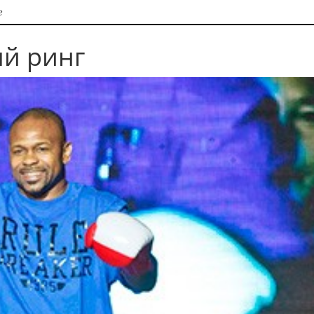
г
й ринг