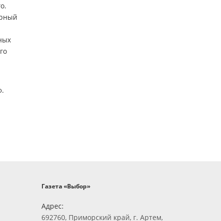
о.
арный
ных
го
ф.
Газета «Выбор»
Адрес:
692760, Приморский край, г. Артем,