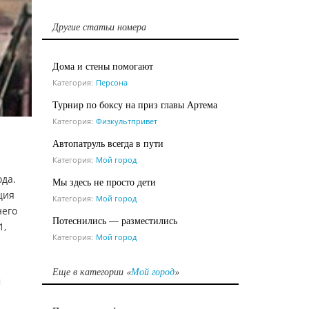
Другие статьи номера
Дома и стены помогают
Категория:
Персона
Турнир по боксу на приз главы Артема
Категория:
Физкультпривет
Автопатруль всегда в пути
Категория:
Мой город
да.
Мы здесь не просто дети
ция
Категория:
Мой город
него
Потеснились — разместились
1,
Категория:
Мой город
Еще в категории «
Мой город
»
м