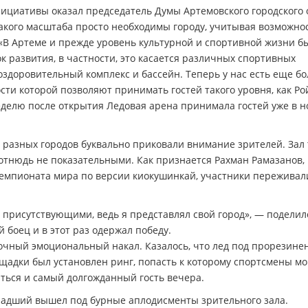
ициативы оказал председатель Думы Артемовского городского 
акого масштаба просто необходимы городу, учитывая возможнос
«В Артеме и прежде уровень культурной и спортивной жизни б
 развития, в частности, это касается различных спортивных
оздоровительный комплекс и бассейн. Теперь у нас есть еще бо
ти которой позволяют принимать гостей такого уровня, как Ро
неделю после открытия Ледовая арена принимала гостей уже в 
з разных городов буквально приковали внимание зрителей. Зал 
 отнюдь не показательными. Как признается Рахман Рамазанов,
емпионата мира по версии киокушинкай, участники переживал
присутствующими, ведь я представлял свой город», — поделил
 боец и в этот раз одержал победу.
очный эмоциональный накал. Казалось, что лед под прорезин
щадки был установлен ринг, попасть к которому спортсмены мо
ться и самый долгожданный гость вечера.
ладший вышел под бурные аплодисменты зрительного зала.