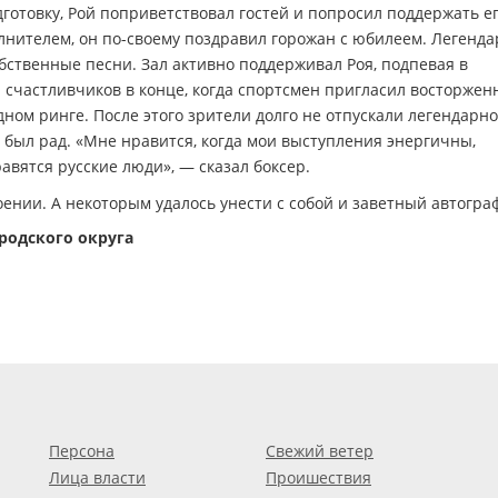
товку, Рой поприветствовал гостей и попросил поддержать ег
нителем, он по-своему поздравил горожан с юбилеем. Легенд
бственные песни. Зал активно поддерживал Роя, подпевая в
 счастливчиков в конце, когда спортсмен пригласил восторжен
ном ринге. После этого зрители долго не отпускали легендарно
и был рад. «Мне нравится, когда мои выступления энергичны,
авятся русские люди», — сказал боксер.
ении. А некоторым удалось унести с собой и заветный автогра
родского округа
Персона
Свежий ветер
Лица власти
Проишествия