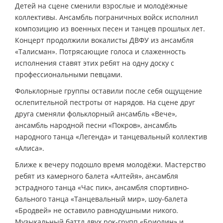
Детей на сцене сменили взрослые и молодёжные
коллективы. Ансамбль пограничных войск исполнил
композицию из военных песен и танцев прошлых лет.
Концерт продолжили вокалисты ДВФУ из ансамбля
«Талисман». Потрясающие голоса и слаженность
исполнения ставят этих ребят на одну доску с
профессиональными певцами.
Фольклорные группы оставили после себя ощущение
ослепительной пестроты от нарядов. На сцене друг
друга сменяли фольклорный ансамбль «Вече»,
ансамбль народной песни «Покров», ансамбль
народного танца «Легенда» и танцевальный коллектив
«Алиса».
Ближе к вечеру подошло время молодёжи. Мастерство
ребят из камерного балета «Алтейя», ансамбля
эстрадного танца «Час пик», ансамбля спортивно-
бального танца «Танцевальный мир», шоу-балета
«Бродвей» не оставило равнодушными никого.
Музыкальный баттл двух рок-групп «Бриолин» и