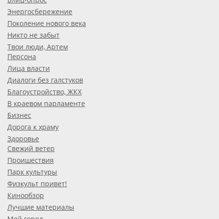
Энергосбережение
Поколение нового века
Никто не забыт
Твои люди, Артем
Персона
Лица власти
Диалоги без галстуков
Благоустройство, ЖКХ
В краевом парламенте
Бизнес
Дорога к храму
Здоровье
Свежий ветер
Проишествия
Парк культуры
Физкульт привет!
Кинообзор
Лучшие материалы
Мой город