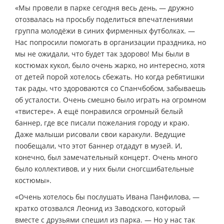
«Мы провели в парке сегодня весь день, — дружно
отозвалась на просьбу поделиться впечатлениями
группа молодёжи в синих фирменных футболках. —
Нас попросили помогать в организации праздника, но
мы не ожидали, что будет так здорово! Мы были в
костюмах кукол, было очень жарко, но интересно, хотя
от детей порой хотелось сбежать. Но когда ребятишки
так рады, что здороваются со Спанчбобом, забываешь
об усталости. Очень смешно было играть на огромном
«твистере». А ещё понравился огромный белый
баннер, где все писали пожелания городу и краю.
Даже малыши рисовали свои каракули. Ведущие
пообещали, что этот баннер отдадут в музей. И,
конечно, был замечательный концерт. Очень много
было коллективов, и у них были сногсшибательные
костюмы».
«Очень хотелось бы послушать Ивана Панфилова, —
кратко отозвался Леонид из Заводского, который
вместе с друзьями спешил из парка. — Но у нас так