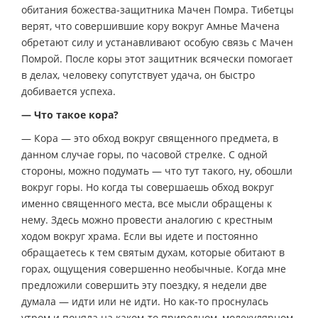
обитания божества-защитника Мачен Помра. Тибетцы
верят, что совершившие кору вокруг Амнье Мачена
обретают силу и устанавливают особую связь с Мачен
Помрой. После коры этот защитник всячески помогает
в делах, человеку сопутствует удача, он быстро
добивается успеха.
— Что такое кора?
— Кора — это обход вокруг священного предмета, в
данном случае горы, по часовой стрелке. С одной
стороны, можно подумать — что тут такого, ну, обошли
вокруг горы. Но когда ты совершаешь обход вокруг
именно священного места, все мысли обращены к
нему. Здесь можно провести аналогию с крестным
ходом вокруг храма. Если вы идете и постоянно
обращаетесь к тем святым духам, которые обитают в
горах, ощущения совершенно необычные. Когда мне
предложили совершить эту поездку, я недели две
думала — идти или не идти. Но как-то проснулась
утром и поняла на каком-то природном, молекулярном