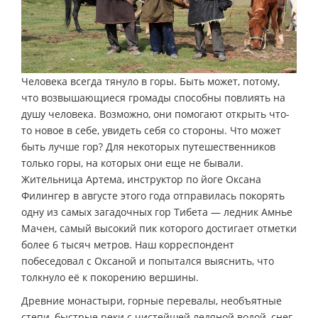
Человека всегда тянуло в горы. Быть может, потому,
что возвышающиеся громады способны повлиять на
душу человека. Возможно, они помогают открыть что-
то новое в себе, увидеть себя со стороны. Что может
быть лучше гор? Для некоторых путешественников
только горы, на которых они еще не бывали.
Жительница Артема, инструктор по йоге Оксана
Филингер в августе этого года отправилась покорять
одну из самых загадочных гор Тибета — ледник Амнье
Мачен, самый высокий пик которого достигает отметки
более 6 тысяч метров. Наш корреспондент
побеседовал с Оксаной и попытался выяснить, что
толкнуло её к покорению вершины.
Древние монастыри, горные перевалы, необъятные
степи, быстрые реки с чистейшей ледяной водой, снег,