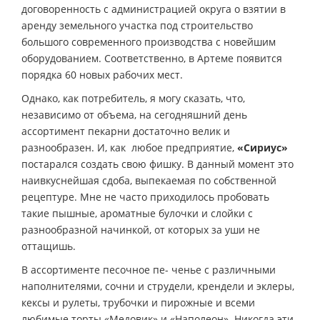
договоренность с администрацией округа о взятии в
аренду земельного участка под строительство
большого современного производства с новейшим
оборудованием. Соответственно, в Артеме появится
порядка 60 новых рабочих мест.
Однако, как потребитель, я могу сказать, что,
независимо от объема, на сегодняшний день
ассортимент пекарни достаточно велик и
разнообразен. И, как любое предприятие,
«Сириус»
постарался создать свою фишку. В данный момент это
наивкуснейшая сдоба, выпекаемая по собственной
рецептуре. Мне не часто приходилось пробовать
такие пышные, ароматные булочки и слойки с
разнообразной начинкой, от которых за уши не
оттащишь.
В ассортименте песочное пе- ченье с различными
наполнителями, сочни и струдели, крендели и эклеры,
кексы и рулеты, трубочки и пирожные и всеми
любимые торты «Медовик» и «Наполеон». Никогда эти