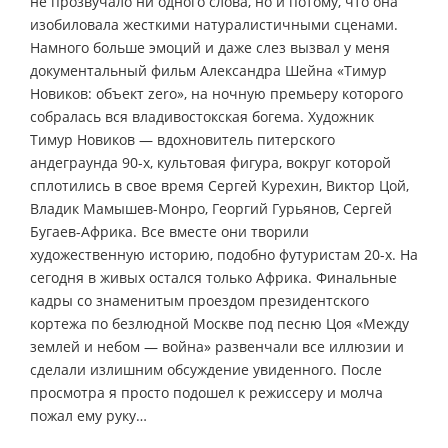
не прозвучало ни одного слова, но и потому, что она
изобиловала жесткими натуралистичными сценами.
Намного больше эмоций и даже слез вызвал у меня
документальный фильм Александра Шейна «Тимур
Новиков: объект zero», на ночную премьеру которого
собралась вся владивостокская богема. Художник
Тимур Новиков — вдохновитель питерского
андеграунда 90-х, культовая фигура, вокруг которой
сплотились в свое время Сергей Курехин, Виктор Цой,
Владик Мамышев-Монро, Георгий Гурьянов, Сергей
Бугаев-Африка. Все вместе они творили
художественную историю, подобно футуристам 20-х. На
сегодня в живых остался только Африка. Финальные
кадры со знаменитым проездом президентского
кортежа по безлюдной Москве под песню Цоя «Между
землей и небом — война» развенчали все иллюзии и
сделали излишним обсуждение увиденного. После
просмотра я просто подошел к режиссеру и молча
пожал ему руку…