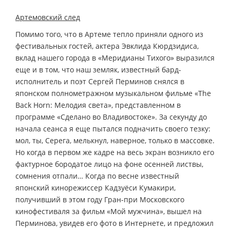
Артемовский след
Помимо того, что в Артеме тепло приняли одного из
фестивальных гостей, актера Эвклида Кюрдзидиса,
вклад нашего города в «Меридианы Тихого» выразился
еще и в том, что наш земляк, известный бард-
исполнитель и поэт Сергей Перминов снялся в
японском полнометражном музыкальном фильме «The
Back Horn: Мелодия cвета», представленном в
программе «Сделано во Владивостоке». За секунду до
начала сеанса я еще пытался подначить своего тезку:
мол, ты, Серега, мелькнул, наверное, только в массовке.
Но когда в первом же кадре на весь экран возникло его
фактурное бородатое лицо на фоне осенней листвы,
сомнения отпали… Когда по весне известный
японский кинорежиссер Кадзуёси Кумакири,
получивший в этом году Гран-при Московского
кинофестиваля за фильм «Мой мужчина», вышел на
Перминова, увидев его фото в Интернете, и предложил