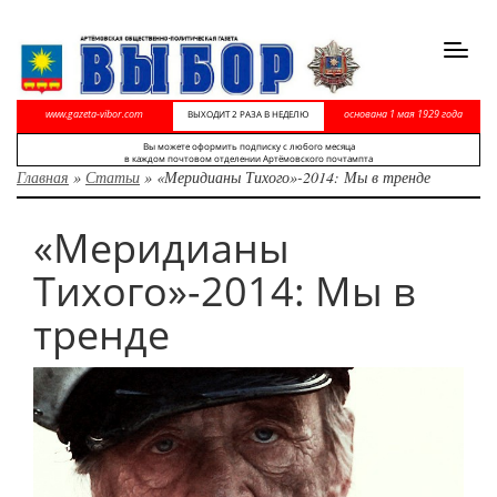
Toggl
navig
www.gazeta-vibor.com
основана 1 мая 1929 года
ВЫХОДИТ 2 РАЗА В НЕДЕЛЮ
Вы можете оформить подписку с любого месяца
в каждом почтовом отделении Артёмовского почтампта
Главная
»
Статьи
»
«Меридианы Тихого»-2014: Мы в тренде
«Меридианы
Тихого»-2014: Мы в
тренде