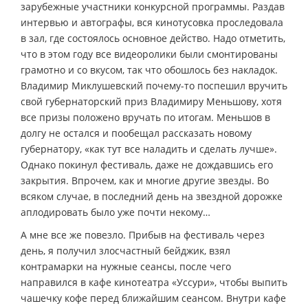
зарубежные участники конкурсной программы. Раздав
интервью и автографы, вся кинотусовка проследовала
в зал, где состоялось основное действо. Надо отметить,
что в этом году все видеоролики были смонтированы
грамотно и со вкусом, так что обошлось без накладок.
Владимир Миклушевский почему-то поспешил вручить
свой губернаторский приз Владимиру Меньшову, хотя
все призы положено вручать по итогам. Меньшов в
долгу не остался и пообещал рассказать новому
губернатору, «как тут все наладить и сделать лучше».
Однако покинул фестиваль, даже не дождавшись его
закрытия. Впрочем, как и многие другие звезды. Во
всяком случае, в последний день на звездной дорожке
аплодировать было уже почти некому…
А мне все же повезло. Прибыв на фестиваль через
день, я получил злосчастный бейджик, взял
контрамарки на нужные сеансы, после чего
направился в кафе кинотеатра «Уссури», чтобы выпить
чашечку кофе перед ближайшим сеансом. Внутри кафе