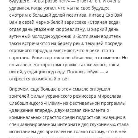
будущего… А вы разве нет?» — ответил он. И очень
удивился, когда узнал, что мы на свое будущее
смотрим с большей долей позитива. Китаец Сяо Вэй
Ван в своей черно-белой зарисовке «Стоячая вода»
отдал дань уважения сюрреализму. В жаркий день
аутичный молодой художник и болтливый водитель
такси встречаются на берегу реки, текущей посреди
огромного города, и выясняют, что в реке что-то
спрятано. Режиссер так и не объяснил, что именно. Но
смыслов в его короткометражке так же много, как и
нитей, уходящих под воду. Потяни любую — и
откроется возможный ответ.
Впрочем, еще больше в этом смысле оглоушил
зрителей фильм украинского режиссера Мирослава
Слабошпицкого «Племя» из фестивальной программы
«Движение вперед». Двухчасовая кинолента о
криминальных страстях среди подростков, живущих в
специализированном интернате для глухонемых, стала
испытанием для зрителей не только потому, что в ней