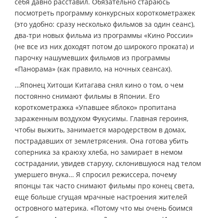
себя давно расставил. Обязательно стараюсь
посмотреть программу конкурсных короткометражек
(это удобно: сразу несколько фильмов за один сеанс),
два-три новых фильма из программы «Кино России»
(не все из них доходят потом до широкого проката) и
парочку нашумевших фильмов из программы
«Панорама» (как правило, на ночных сеансах).
…Японец Хитоши Китагава снял кино о том, о чем
постоянно снимают фильмы в Японии. Его
короткометражка «Упавшее яблоко» пропитана
зараженным воздухом Фукусимы. Главная героиня,
чтобы выжить, занимается мародерством в домах,
пострадавших от землетрясения. Она готова убить
соперника за краюху хлеба, но замирает в немом
сострадании, увидев старуху, склонившуюся над телом
умершего внука… Я спросил режиссера, почему
японцы так часто снимают фильмы про конец света,
еще больше сгущая мрачные настроения жителей
островного материка. «Потому что мы очень боимся