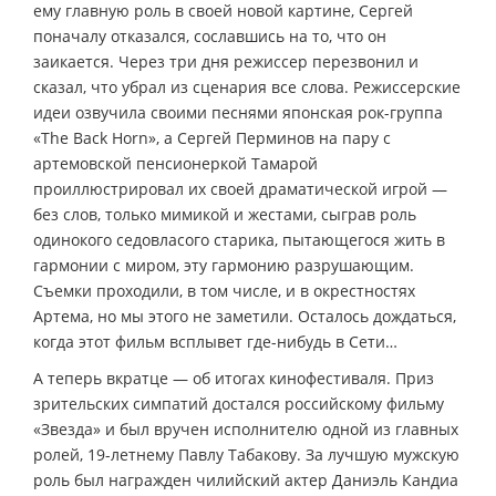
ему главную роль в своей новой картине, Сергей
поначалу отказался, сославшись на то, что он
заикается. Через три дня режиссер перезвонил и
сказал, что убрал из сценария все слова. Режиссерские
идеи озвучила своими песнями японская рок-группа
«The Back Horn», а Сергей Перминов на пару с
артемовской пенсионеркой Тамарой
проиллюстрировал их своей драматической игрой —
без слов, только мимикой и жестами, сыграв роль
одинокого седовласого старика, пытающегося жить в
гармонии с миром, эту гармонию разрушающим.
Съемки проходили, в том числе, и в окрестностях
Артема, но мы этого не заметили. Осталось дождаться,
когда этот фильм всплывет где-нибудь в Сети…
А теперь вкратце — об итогах кинофестиваля. Приз
зрительских симпатий достался российскому фильму
«Звезда» и был вручен исполнителю одной из главных
ролей, 19-летнему Павлу Табакову. За лучшую мужскую
роль был награжден чилийский актер Даниэль Кандиа