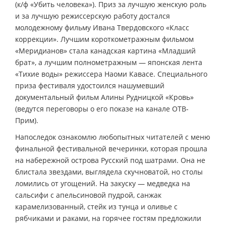
(к/ф «Убить человека»). Приз за лучшую женскую роль
и за лучшую режиссерскую работу достался
молодежному фильму Ивана Твердовского «Класс
коррекции». Лучшим короткометражным фильмом
«Меридианов» стала канадская картина «Младший
брат», а лучшим полнометражным — японская лента
«Тихие воды» режиссера Наоми Кавасе. Специального
приза фестиваля удостоился нашумевший
документальный фильм Алины Рудницкой «Кровь»
(ведутся переговоры о его показе на канале ОТВ-
Прим).
Напоследок ознакомлю любопытных читателей с меню
финальной фестивальной вечеринки, которая прошла
на набережной острова Русский под шатрами. Она не
блистала звездами, выглядела скучноватой, но столы
ломились от угощений. На закуску — медведка на
сальсифи с апельсиновой пудрой, санжак
карамелизованный, стейк из тунца и оливье с
рябчиками и раками, на горячее гостям предложили