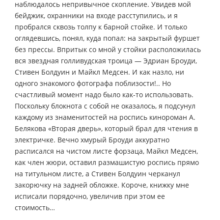
наблюдалось непривычное скопление. Увидев мой
бейджик, охранники на входе расступились, и я
пробрался сквозь толпу к барной стойке. И только
оглядевшись, понял, куда попал: на закрытый фуршет
без прессы. Впритык со мной у стойки расположилась
вся звездная голливудская троица — Эдриан Броуди,
Стивен Болдуин и Майкл Медсен. И как назло, ни
одного знакомого фотографа поблизости!.. Но
счастливый момент надо было как-то использовать.
Поскольку блокнота с собой не оказалось, я подсунул
каждому из знаменитостей на роспись кинороман А.
Белякова «Вторая дверь», который брал для чтения в
электричке. Вечно хмурый Броуди аккуратно
расписался на чистом листе форзаца, Майкл Медсен,
как член жюри, оставил размашистую роспись прямо
на титульном листе, а Стивен Болдуин черканул
закорючку на задней обложке. Короче, книжку мне
исписали порядочно, увеличив при этом ее
стоимость…