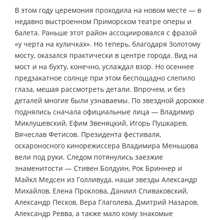
В этом году церемония проходила на новом месте — в
недавно выстроенном Приморском театре оперы и
балета. Раньше этот район ассоциировался с фразой
«у черта на куличках». Но теперь, благодаря Золотому
мосту, оказался практически в центре города. Вид на
мост и на бухту, конечно, услаждал взор. Но осеннее
предзакатное солнце при этом беспощадно слепило
глаза, мешая рассмотреть детали. Впрочем, и без
деталей многие были узнаваемы. По звездной дорожке
поднялись сначала официальные лица — Владимир
Миклушевский, Ефим Звеняцкий, Игорь Пушкарев,
Вячеслав Фетисов. Президента фестиваля,
оскароносного кинорежиссера Владимира Меньшова
вели под руки. Следом потянулись заезжие
знаменитости — Стивен Болдуин, Рок Бриннер и
Майкл Медсен из Голливуда, наши звезды Александр
Михайлов, Елена Проклова, Даниил Спиваковский,
Александр Песков, Вера Глаголева, Дмитрий Назаров,
Александр Ревва, а также мало кому знакомые