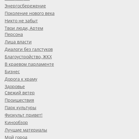
Энергосбережение
Поколение нового века
Никто не забыт
Твои люди, Артем
Персона
Лица власти
Диалоги без галстуков
Благоустройство, ЖКХ
В краевом парламенте
Бизнес
Дорога к храму
Здоровье
Свежий ветер
Проишествия
Парк культуры
Физкульт привет!
Кинообзор
Лучшие материалы
Мой город