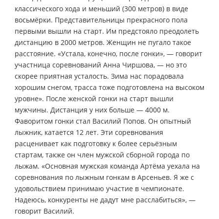
классического хода и меньший (300 метров) в виде
восьмёрки. Представительницы прекрасного пола
первыми вышли на старт. Им предстояло преодолеть
дистанцию в 2000 метров. Женщин не пугало такое
расстояние. «Устала, конечно, после гонки», — говорит
участница соревнований Анна Чиршова, — но это
скорее приятная усталость. Зима нас порадовала
хорошим снегом, трасса тоже подготовлена на высоком
уровне». После женской гонки на старт вышли
мужчины. Дистанция у них больше — 4000 м.
Фаворитом гонки стал Василий Попов. Он опытный
лыжник, катается 12 лет. Эти соревнования
расценивает как подготовку к более серьёзным
стартам, также он член мужской сборной города по
лыжам. «Основная мужская команда Артёма уехала на
соревнования по лыжным гонкам в Арсеньев. Я же с
удовольствием принимаю участие в чемпионате.
Надеюсь, конкуренты не дадут мне расслабиться», —
говорит Василий.