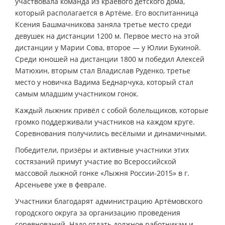
участвовала команда из краевого детского дома,
который располагается в Артёме. Его воспитанница
Ксения Башмачникова заняла третье место среди
девушек на дистанции 1200 м. Первое место на этой
дистанции у Марии Сова, второе — у Юлии Букиной.
Среди юношей на дистанции 1800 м победил Алексей
Матюхин, вторым стал Владислав Руденко, третье
место у новичка Вадима Беднарчука, который стал
самым младшим участником гонок.
Каждый лыжник привёл с собой болельщиков, которые
громко поддерживали участников на каждом круге.
Соревнования получились весёлыми и динамичными.
Победители, призёры и активные участники этих
состязаний примут участие во Всероссийской
массовой лыжной гонке «Лыжня России-2015» в г.
Арсеньеве уже в феврале.
Участники благодарят администрацию Артёмовского
городского округа за организацию проведения
соревнований. Надо отдать должное работникам и