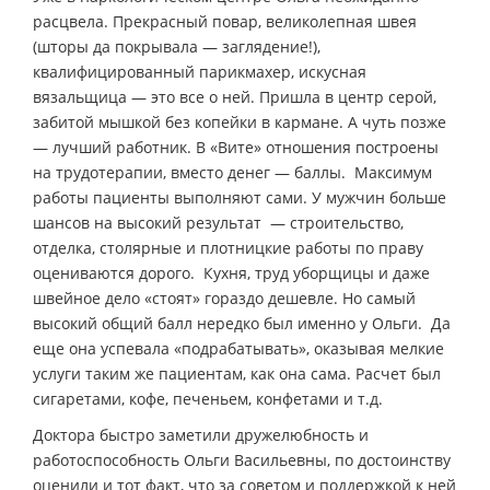
расцвела. Прекрасный повар, великолепная швея
(шторы да покрывала — заглядение!),
квалифицированный парикмахер, искусная
вязальщица — это все о ней. Пришла в центр серой,
забитой мышкой без копейки в кармане. А чуть позже
— лучший работник. В «Вите» отношения построены
на трудотерапии, вместо денег — баллы. Максимум
работы пациенты выполняют сами. У мужчин больше
шансов на высокий результат — строительство,
отделка, столярные и плотницкие работы по праву
оцениваются дорого. Кухня, труд уборщицы и даже
швейное дело «стоят» гораздо дешевле. Но самый
высокий общий балл нередко был именно у Ольги. Да
еще она успевала «подрабатывать», оказывая мелкие
услуги таким же пациентам, как она сама. Расчет был
сигаретами, кофе, печеньем, конфетами и т.д.
Доктора быстро заметили дружелюбность и
работоспособность Ольги Васильевны, по достоинству
оценили и тот факт, что за советом и поддержкой к ней