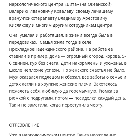
наркологического центра «Вита» (на Океанской)
Валерию Ивановичу Ковалеву, своему лечащему
врачу-психотерапевту Владимиру Арестовичу
Кислякову и многим другим сотрудникам центра.
Она, умелая и работящая, в жизни всегда была в
передовиках. Семья жила тогда в селе
ПрохладноеНадеждинского района. На работе ее
ставили в пример, дома — огромный огород, корова, 5-
6 свиней, кур без счета. Дети накормлены и ухожены, в
школе неплохие успехи. Но женского счастья не было.
Муж оказался подлецом и сбежал, все заботы о семье и
детях легли на хрупкие женские плечи. Захотелось
пожалеть себя, любимую да горемычную. Рюмка за
рюмкой с подругами, потом — посиделки каждый день.
Так и не заметила, когда переступила черту…
ОТРЕЗВЛЕНИЕ
Уже в наркологическом центре Ольга неожиданно