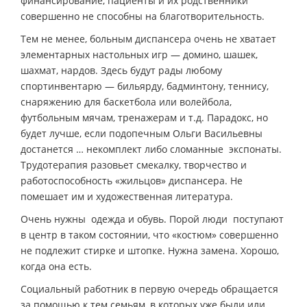
финансирование, пациенты и их родственники
совершенно не способны на благотворительность.
Тем не менее, больным диспансера очень не хватает
элементарных настольных игр — домино, шашек,
шахмат, нардов. Здесь будут рады любому
спортинвентарю — бильярду, бадминтону, теннису,
снаряжению для баскетбола или волейбола,
футбольным мячам, тренажерам и т.д. Парадокс, но
будет лучше, если подопечным Ольги Васильевны
достанется … некомплект либо сломанные экспонаты.
Трудотерапия разовьет смекалку, творчество и
работоспособность «жильцов» диспансера. Не
помешает им и художественная литература.
Очень нужны одежда и обувь. Порой люди поступают
в центр в таком состоянии, что «костюм» совершенно
не подлежит стирке и штопке. Нужна замена. Хорошо,
когда она есть.
Социальный работник в первую очередь обращается
за помощью к тем семьям, в которых уже были или