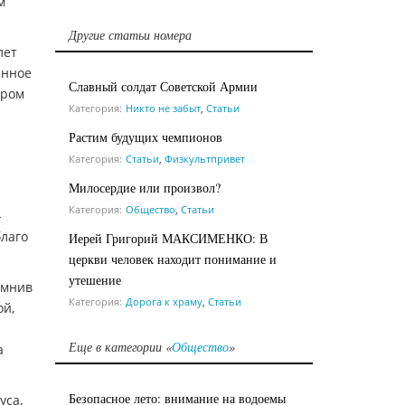
м
Другие статьи номера
лет
енное
Славный солдат Советской Армии
ером
Категория:
Никто не забыт
,
Статьи
Растим будущих чемпионов
Категория:
Статьи
,
Физкультпривет
Милосердие или произвол?
Категория:
Общество
,
Статьи
-
благо
Иерей Григорий МАКСИМЕНКО: В
церкви человек находит понимание и
утешение
омнив
Категория:
Дорога к храму
,
Статьи
ой,
Еще в категории «
Общество
»
а
Безопасное лето: внимание на водоемы
уса,