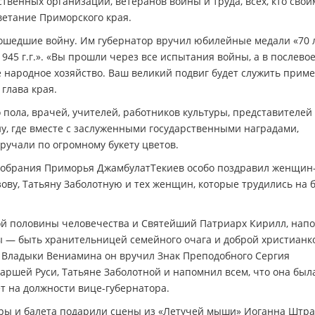
твенных организаций, ветеранов войны и труда, всех, кто свои
ветание Приморского края.
шедшие войну. Им губернатор вручил юбилейные медали «70 
945 г.г.». «Вы прошли через все испытания войны, а в послево
 народное хозяйство. Ваш великий подвиг будет служить прим
 глава края.
пола, врачей, учителей, работников культуры, представителей
у, где вместе с заслуженными государственными наградами,
ручали по огромному букету цветов.
 Собрания Приморья ДжамбулатТекиев особо поздравил женщин
ову, Татьяну Заболотную и тех женщин, которые трудились на 
ой половины человечества и Святейший Патриарх Кирилл, нап
— быть хранительницей семейного очага и доброй христианк
 Владыки Вениамина он вручил Знак Преподобного Сергия
ршей Руси, Татьяне Заболотной и напомнил всем, что она был
ет на должности вице-губернатора.
ры и балета подарили сцены из «Летучей мыши» Иоганна Штра