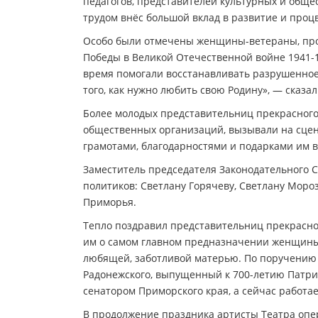
педагогов, представителей культурных и общес
трудом внёс большой вклад в развитие и проц
Особо были отмечены женщины-ветераны, про
Победы в Великой Отечественной войне 1941-1
время помогали восстанавливать разрушенное
того, как нужно любить свою Родину», — сказал
Более молодых представительниц прекрасного 
общественных организаций, вызывали на сцен
грамотами, благодарностями и подарками им в
Заместитель председателя Законодательного
политиков: Светлану Горячеву, Светлану Мороз
Приморья.
Тепло поздравил представительниц прекрасн
им о самом главном предназначении женщины 
любящей, заботливой матерью. По поручению
Радонежского, выпущенный к 700-летию Патриа
сенатором Приморского края, а сейчас работа
В продолжение праздника артисты Театра опе