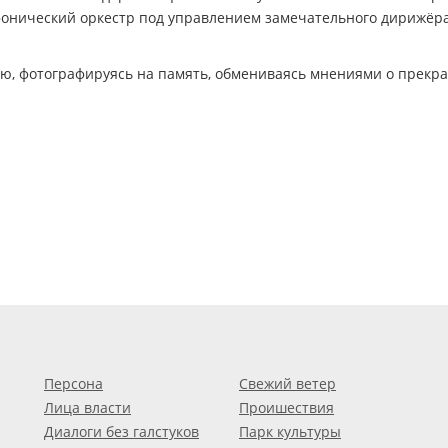
фонический оркестр под управлением замечательного дирижёр
, фотографируясь на память, обмениваясь мнениями о прекр
Персона
Свежий ветер
Лица власти
Проишествия
Диалоги без галстуков
Парк культуры