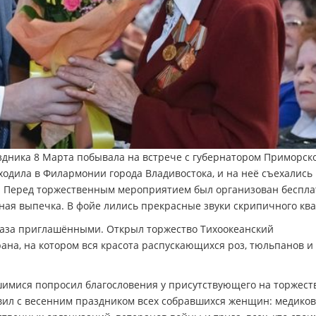
дника 8 Марта побывала на встрече с губернатором Приморск
одила в Филармонии города Владивостока, и на неё съехались
. Перед торжественным мероприятием был организован беспл
сная выпечка. В фойе лились прекрасные звуки скрипичного ква
каза приглашёнными. Открыл торжество Тихоокеанский
ана, на котором вся красота распускающихся роз, тюльпанов и
имися попросил благословения у присутствующего на торжест
вил с весенним праздником всех собравшихся женщин: медиков