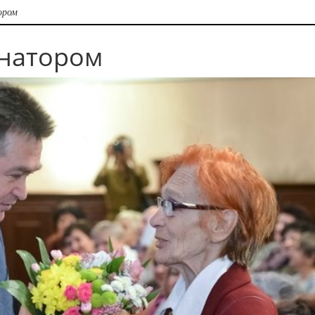
ором
рнатором