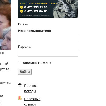
Войти
Имя пользователя
Пароль
ого
Запомнить меня
атный
ртета.
Войти
 других
Прогноз
погоды
ве
Полезные
,
ссылки