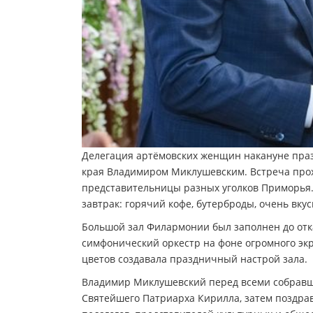
Делегация артёмовских женщин накануне праз
края Владимиром Миклушевским. Встреча прох
представительницы разных уголков Приморья
завтрак: горячий кофе, бутерброды, очень вку
Большой зал Филармонии был заполнен до от
симфонический оркестр на фоне огромного экр
цветов создавала праздничный настрой зала.
Владимир Миклушевский перед всеми собравш
Святейшего Патриарха Кирилла, затем поздра