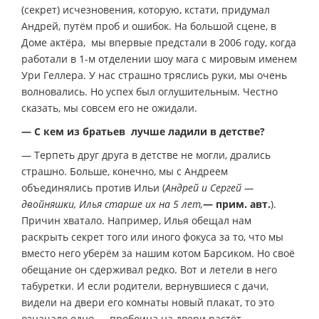
(секрет) исчезновения, которую, кстати, придумал
Андрей, путём проб и ошибок. На большой сцене, в
Доме актёра, мы впервые предстали в 2006 году, когда
работали в 1-м отделении шоу мага с мировым именем
Ури Геллера. У нас страшно тряслись руки, мы очень
волновались. Но успех был оглушительным. Честно
сказать, мы совсем его не ожидали.
— С кем из братьев лучше ладили в детстве?
— Терпеть друг друга в детстве не могли, дрались
страшно. Больше, конечно, мы с Андреем
объединялись против Ильи (
Андрей и Сергей —
двойняшки, Илья старше их на 5 лет,
— прим. авт.
).
Причин хватало. Например, Илья обещал нам
раскрыть секрет того или иного фокуса за то, что мы
вместо него уберём за нашим котом Барсиком. Но своё
обещание он сдерживал редко. Вот и летели в него
табуретки. И если родители, вернувшиеся с дачи,
видели на двери его комнаты новый плакат, то это
означало одно — пробоина на двери растёт.