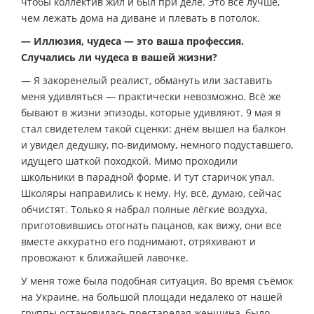
чтобы коллектив жил и был при деле. Это всё лучше,
чем лежать дома на диване и плевать в потолок.
— Иллюзия, чудеса — это ваша профессия.
Случались ли чудеса в вашей жизни?
— Я закоренелый реалист, обмануть или заставить
меня удивляться — практически невозможно. Всё же
бывают в жизни эпизоды, которые удивляют. 9 мая я
стал свидетелем такой сценки: днём вышел на балкон
и увидел дедушку, по-видимому, немного подуставшего,
идущего шаткой походкой. Мимо проходили
школьники в парадной форме. И тут старичок упал.
Школяры направились к нему. Ну, всё, думаю, сейчас
обчистят. Только я набрал полные лёгкие воздуха,
приготовившись отогнать пацанов, как вижу, они все
вместе аккуратно его поднимают, отряхивают и
провожают к ближайшей лавочке.
У меня тоже была подобная ситуация. Во время съёмок
на Украине, на большой площади недалеко от нашей
группы остановилась престарелая женщина, было