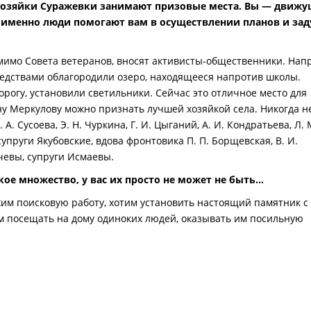
 хозяйки Суражевки занимают призовые места. Вы — движу
, именно люди помогают вам в осуществлении планов и зад
омимо Совета ветеранов, вносят активисты-общественники. Нап
едствами облагородили озеро, находящееся напротив школы.
орогу, установили светильники. Сейчас это отличное место для
вну Меркулову можно признать лучшей хозяйкой села. Никогда н
 Сусоева, Э. Н. Чуркина, Г. И. Цыганий, А. И. Кондратьева, Л. 
супруги Якубовские, вдова фронтовика П. П. Борщевская, В. И.
чевы, супруги Исмаевы.
кое множество, у вас их просто не может не быть…
жим поисковую работу, хотим установить настоящий памятник с
 посещать на дому одиноких людей, оказывать им посильную