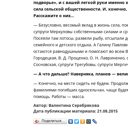
подворье», и с вашей легкой руки именно
сила сельской общественности. И, конечно
Расскажите о них…
— Безусловно, весомый вклад в жизнь села, п
супруги Меркуловы собственными силами и ср
Посеяли там лотосы, развели рыбу, отсыпали д
семейного и детского отдыха. А Галину Павло
остаются равнодушными и помогают во всем В. А.
Городецкая, В. Д. Проценко, О. Н. Лавриненко, 
Сосновская, супруги Трегубовы, супруги Мерги
— А что дальше? Наверняка, планов — вели
— Конечно, на месте сидеть не будем. Продол
фамилиями погибших односельчан, чаще будем
помощь. Работы — масса.
Автор: Валентина Серебрякова
Дата публикации материала: 21.08.2015
Поделиться…