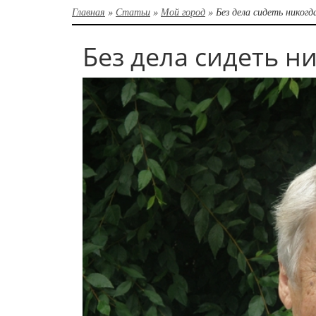
Главная
»
Статьи
»
Мой город
»
Без дела сидеть никогд
Без дела сидеть н