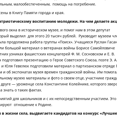
ольным, малообеспеченным, помощь на погребение.
ены в Книгу Памяти города и края.
патриотическому воспитанию молодежи. На чем делаете ак
го окна в историческом музее, и помог нам в этом депутат
торый выделил для этого 20 тысяч рублей. Руководит музеем чл
была продолжена работа группы «Поиск». Учащиеся Руслан Гасан
ли большой материал о ветеранах войны Борисе Самойловиче
них узниках фашистских концлагерей Ф. М. Сосновском и Е. В.
 подготовил презентацию о Герое Советского Союза, поэте Э. А
а и Юля Гевелюк подготовили материал о партизанском отряде Г
м и об экспонатах музея времен гражданской войны. Им помога
ольному музею материалы и фото о своем отце, участнике гражд
 друге — уроженце села Константине Колейнике, которого звер
 знать о таких фактах.
иятий для школьников и с их непосредственным участием. Это
мируют отношение к Родине.
я в жизни села, выдвигаете кандидатов на конкурс «Лучшее