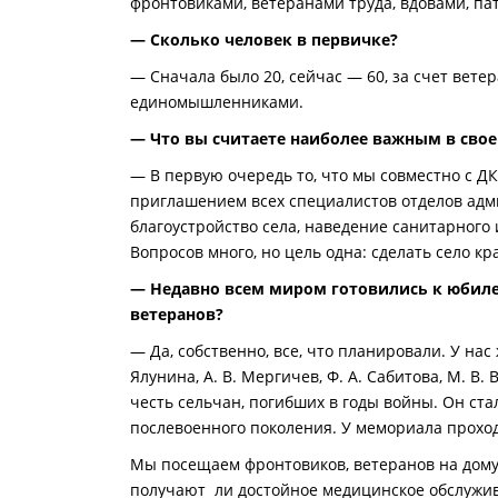
фронтовиками, ветеранами труда, вдовами, па
— Сколько человек в первичке?
— Сначала было 20, сейчас — 60, за счет вете
единомышленниками.
— Что вы считаете наиболее важным в сво
— В первую очередь то, что мы совместно с Д
приглашением всех специалистов отделов адми
благоустройство села, наведение санитарного
Вопросов много, но цель одна: сделать село 
— Недавно всем миром готовились к юбиле
ветеранов?
— Да, собственно, все, что планировали. У нас
Ялунина, А. В. Мергичев, Ф. А. Сабитова, М. 
честь сельчан, погибших в годы войны. Он ста
послевоенного поколения. У мемориала проход
Мы посещаем фронтовиков, ветеранов на дому
получают ли достойное медицинское обслужив