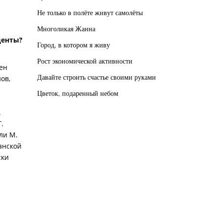
Не только в полёте живут самолёты
Многоликая Жанна
центы?
Город, в котором я живу
Рост экономической активности
ен
Давайте строить счастье своими руками
ов,
Цветок, подаренный небом
.
.
ли М.
анской
ски