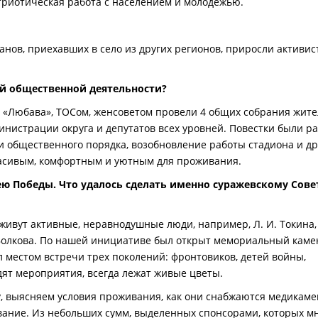
триотическая работа с населением и молодежью.
ранов, приехавших в село из других регионов, приросли активис
ей общественной деятельности?
К «Любава», ТОСом, женсоветом провели 4 общих собрания жите
нистрации округа и депутатов всех уровней. Повестки были р
 и общественного порядка, возобновление работы стадиона и др
красивым, комфортным и уютным для проживания.
ю Победы. Что удалось сделать именно суражевскому Сове
 живут активные, неравнодушные люди, например, Л. И. Токина, 
В. Волкова. По нашей инициативе был открыт мемориальный каме
л местом встречи трех поколений: фронтовиков, детей войны,
ят мероприятия, всегда лежат живые цветы.
, выясняем условия проживания, как они снабжаются медикаме
ание. Из небольших сумм, выделенных спонсорами, которых м