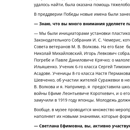
удалось найти, была оказана помощь тяжелоб
В преддверии Победы новые имена были занес
— Знаю, что вы много внимания уделяете 
— Мы были инициаторами установки пластиково
Законодательного Собрания И. С. Чемерис, ко
Совета ветеранов М. В. Волкова. На его базе 
Николай Михайловский, Игорь Левкович собра
Погребе и Павле Даниловиче Крячко; о малолет
Ильяшенко. Ученик 6-го класса Сергей Тимохин
Асадове. Ученицы 8-го класса Настя Пермаков
Шевченко, об участии жителей Суражевки в не
В. Волкова и я. Например, я предоставила шк
войны Ефиме Леонтьевиче Короткевич, и о его
замучили в 1919 году японцы. Молодежь должна
Вообще, в музее проводится множество меропр
наполняет их новыми знаниями, которые фор
— Светлана Ефимовна, вы, активно участву