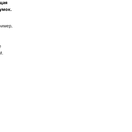
щая
умок.
ример,
е
М.