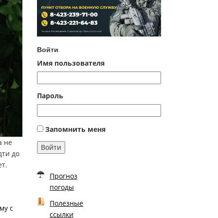
Войти
Имя пользователя
Пароль
Запомнить меня
а не
Войти
дти до
ет.
Прогноз
погоды
Полезные
му с
ссылки