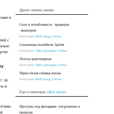
Другие статьи номера
тами и
Сила и незыблемость традиции
авиаторов
Категория:
Мой город
,
Статьи
лей с
Сахалинцы полюбили Артем
азные:
Категория:
Парк культуры
,
Статьи
угие.
Лотосы рукотворные
Категория:
Парк культуры
,
Статьи
ту
Чёрно-белая собачья жизнь
Категория:
Мой город
,
Статьи
Г. М.
нь в
Еще в категории «
Мой город
»
нтами,
Прогулка под фонарями: погружение в
не
прошлое