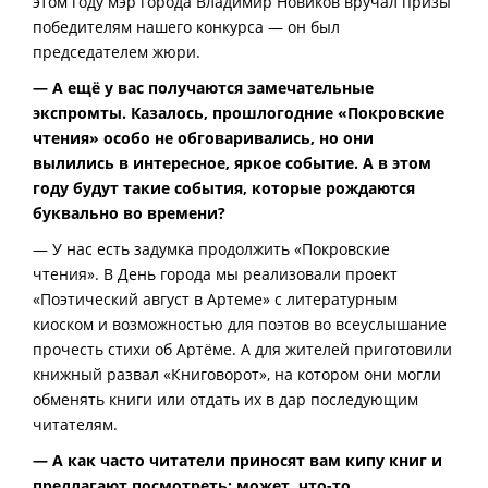
этом году мэр города Владимир Новиков вручал призы
победителям нашего конкурса — он был
председателем жюри.
— А ещё у вас получаются замечательные
экспромты. Казалось, прошлогодние «Покровские
чтения» особо не обговаривались, но они
вылились в интересное, яркое событие. А в этом
году будут такие события, которые рождаются
буквально во времени?
— У нас есть задумка продолжить «Покровские
чтения». В День города мы реализовали проект
«Поэтический август в Артеме» с литературным
киоском и возможностью для поэтов во всеуслышание
прочесть стихи об Артёме. А для жителей приготовили
книжный развал «Книговорот», на котором они могли
обменять книги или отдать их в дар последующим
читателям.
— А как часто читатели приносят вам кипу книг и
предлагают посмотреть: может, что-то