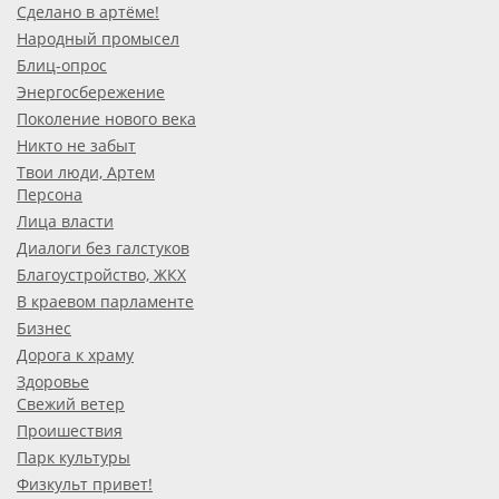
Сделано в артёме!
Народный промысел
Блиц-опрос
Энергосбережение
Поколение нового века
Никто не забыт
Твои люди, Артем
Персона
Лица власти
Диалоги без галстуков
Благоустройство, ЖКХ
В краевом парламенте
Бизнес
Дорога к храму
Здоровье
Свежий ветер
Проишествия
Парк культуры
Физкульт привет!