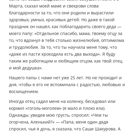
Марта, сказал моей маме и свекрови слова
благодарности за то, что они родили и вырастили
здоровых, умных, красивых детей. Но даже в такой
праздник он нашёл, как поблагодарить своего деда —
моего папу: «Отдельное спасибо, мама, твоему отцу за
то, что вдохнул в тебя столько жизнелюбия, оптимизма
и трудолюбия. За то, что ты научила меня тому, что
«даже из пасти крокодила есть два выхода». Я буду
таким же работящим и любящим отцом, как твой отец
и мой дедушка».
Нашего папы с нами нет уже 25 лет. Но не проходит и
дня, чтобы я его не вспоминала с радостью, любовью и
восхищением.
Иногда отец садил меня на коленку, беседовал или
кормил «гоголь-моголем» (я мало и плохо ела).
Однажды, увидев мою грусть, спросил: «Чем ты
огорчена, Аленький?» — «Папа, меня один дядя
спросил, чья я дочь, я сказала, что Саши Шакурова. А