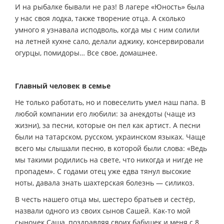
И на рыбалке бывали не раз! В лагере «Юность» была
у нас своя лодка, также творение отца. А сколько
умного я узнавала исподволь, когда мы с ним солили
на летней кухне сало, делали аджику, консервировали
огурцы, помидоры… Все свое, домашнее.
Главный человек в семье
Не только работать, но и повеселить умел наш папа. В
любой компании его любили: за анекдоты (чаще из
жизни), за песни, которые он пел как артист. А песни
были на татарском, русском, украинском языках. Чаще
всего мы слышали песню, в которой были слова: «Ведь
мы такими родились на свете, что никогда и нигде не
пропадем». С годами отец уже едва тянул высокие
ноты, давала знать шахтерская болезнь — силикоз.
В честь нашего отца мы, шестеро братьев и сестёр,
назвали одного из своих сынов Сашей. Как-то мой
сыночек Саша, поздравляя своих бабушек и меня с 8