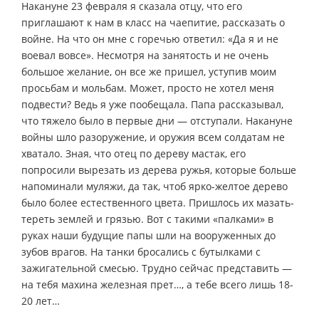
Накануне 23 февраля я сказала отцу, что его
приглашают к нам в класс на чаепитие, рассказать о
войне. На что он мне с горечью ответил: «Да я и не
воевал вовсе». Несмотря на занятость и не очень
большое желание, он все же пришел, уступив моим
просьбам и мольбам. Может, просто не хотел меня
подвести? Ведь я уже пообещала. Папа рассказывал,
что тяжело было в первые дни — отступали. Накануне
войны шло разоружение, и оружия всем солдатам не
хватало. Зная, что отец по дереву мастак, его
попросили вырезать из дерева ружья, которые больше
напоминали муляжи, да так, чтоб ярко-желтое дерево
было более естественного цвета. Пришлось их мазать-
тереть землей и грязью. Вот с такими «палками» в
руках наши будущие папы шли на вооруженных до
зубов врагов. На танки бросались с бутылками с
зажигательной смесью. Трудно сейчас представить —
на тебя махина железная прет…, а тебе всего лишь 18-
20 лет…