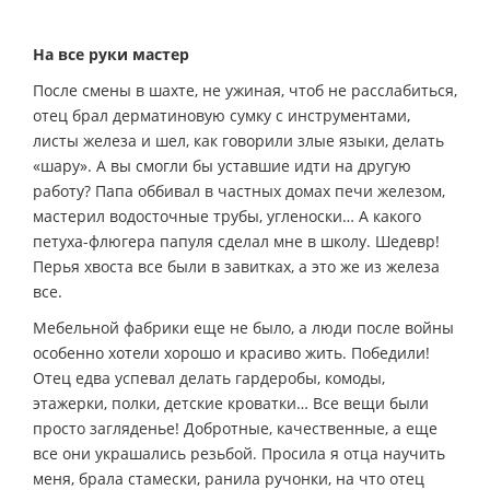
На все руки мастер
После смены в шахте, не ужиная, чтоб не расслабиться,
отец брал дерматиновую сумку с инструментами,
листы железа и шел, как говорили злые языки, делать
«шару». А вы смогли бы уставшие идти на другую
работу? Папа оббивал в частных домах печи железом,
мастерил водосточные трубы, угленоски… А какого
петуха-флюгера папуля сделал мне в школу. Шедевр!
Перья хвоста все были в завитках, а это же из железа
все.
Мебельной фабрики еще не было, а люди после войны
особенно хотели хорошо и красиво жить. Победили!
Отец едва успевал делать гардеробы, комоды,
этажерки, полки, детские кроватки… Все вещи были
просто загляденье! Добротные, качественные, а еще
все они украшались резьбой. Просила я отца научить
меня, брала стамески, ранила ручонки, на что отец