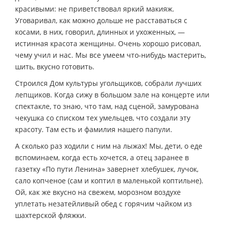
красивыми: не приветствовал яркий макияж.
Уговаривал, как можно дольше не расставаться с
косами, в них, говорил, длинных и ухоженных, —
истинная красота женщины. Очень хорошо рисовал,
чему учил и нас. Мы все умеем что-нибудь мастерить,
шить, вкусно готовить.
Строился Дом культуры угольщиков, собрали лучших
лепщиков. Когда сижу в большом зале на концерте или
спектакле, то знаю, что там, над сценой, замурована
чекушка со списком тех умельцев, что создали эту
красоту. Там есть и фамилия нашего папули.
А сколько раз ходили с ним на лыжах! Мы, дети, о еде
вспоминаем, когда есть хочется, а отец заранее в
газетку «По пути Ленина» завернет хлебушек, лучок,
сало копченое (сам и коптил в маленькой коптильне).
Ой, как же вкусно на свежем, морозном воздухе
уплетать незатейливый обед с горячим чайком из
шахтерской фляжки.