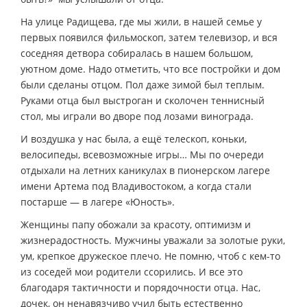
На улице Радищева, где мы жили, в нашей семье у
первых появился фильмоскоп, затем телевизор, и вся
соседняя детвора собиралась в нашем большом,
уютном доме. Надо отметить, что все постройки и дом
были сделаны отцом. Пол даже зимой был теплым.
Руками отца был выстроган и сколочен теннисный
стол, мы играли во дворе под лозами винограда.
И воздушка у нас была, а ещё телескоп, коньки,
велосипеды, всевозможные игры… Мы по очереди
отдыхали на летних каникулах в пионерском лагере
имени Артема под Владивостоком, а когда стали
постарше — в лагере «Юность».
Женщины папу обожали за красоту, оптимизм и
жизнерадостность. Мужчины уважали за золотые руки,
ум, крепкое дружеское плечо. Не помню, чтоб с кем-то
из соседей мои родители ссорились. И все это
благодаря тактичности и порядочности отца. Нас,
дочек, он ненавязчиво учил быть естественно