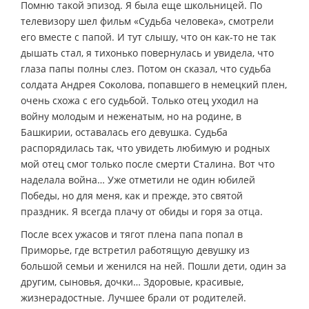
Помню такой эпизод. Я была еще школьницей. По
телевизору шел фильм «Судьба человека», смотрели
его вместе с папой. И тут слышу, что он как-то не так
дышать стал, я тихонько повернулась и увидела, что
глаза папы полны слез. Потом он сказал, что судьба
солдата Андрея Соколова, попавшего в немецкий плен,
очень схожа с его судьбой. Только отец уходил на
войну молодым и неженатым, но на родине, в
Башкирии, оставалась его девушка. Судьба
распорядилась так, что увидеть любимую и родных
мой отец смог только после смерти Сталина. Вот что
наделала война… Уже отметили не один юбилей
Победы, но для меня, как и прежде, это святой
праздник. Я всегда плачу от обиды и горя за отца.
После всех ужасов и тягот плена папа попал в
Приморье, где встретил работящую девушку из
большой семьи и женился на ней. Пошли дети, один за
другим, сыновья, дочки… Здоровые, красивые,
жизнерадостные. Лучшее брали от родителей.