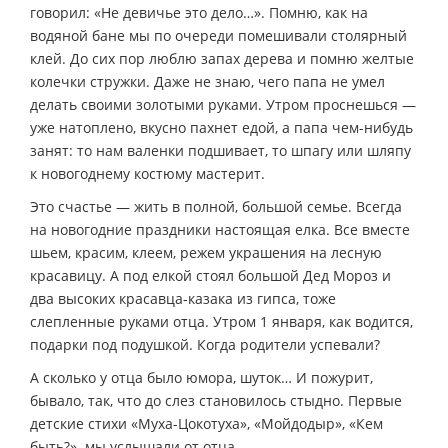
говорил: «Не девичье это дело…». Помню, как на
водяной бане мы по очереди помешивали столярный
клей. До сих пор люблю запах дерева и помню желтые
колечки стружки. Даже не знаю, чего папа не умел
делать своими золотыми руками. Утром проснешься —
уже натоплено, вкусно пахнет едой, а папа чем-нибудь
занят: то нам валенки подшивает, то шпагу или шляпу
к новогоднему костюму мастерит.
Это счастье — жить в полной, большой семье. Всегда
на новогодние праздники настоящая елка. Все вместе
шьем, красим, клеем, режем украшения на лесную
красавицу. А под елкой стоял большой Дед Мороз и
два высоких красавца-казака из гипса, тоже
слепленные руками отца. Утром 1 января, как водится,
подарки под подушкой. Когда родители успевали?
А сколько у отца было юмора, шуток… И пожурит,
бывало, так, что до слез становилось стыдно. Первые
детские стихи «Муха-Цокотуха», «Мойдодыр», «Кем
быть?» мы услышали от отца.