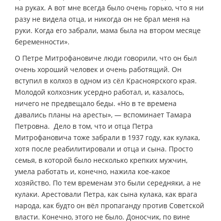
на руках. А вот мне всегда было очень горько, что я ни
разу не видела отца, и никогда он не брал меня на
руки. Когда его забрали, мама была на втором месяце
беременности».
О Петре Митрофановиче люди говорили, что он был
очень хороший человек и очень работящий. Он
вступил в колхоз в одном из сёл Красноярского края.
Молодой колхозник усердно работал, и, казалось,
ничего не предвещало беды. «Но в те времена
давались планы на аресты», — вспоминает Тамара
Петровна. Дело в том, что и отца Петра
Митрофановича тоже забрали в 1937 году, как кулака,
хотя после реабилитировали и отца и сына. Просто
семья, в которой было несколько крепких мужчин,
умела работать и, конечно, нажила кое-какое
хозяйство. По тем временам это были середняки, а не
кулаки. Арестовали Петра, как сына кулака, как врага
народа, как будто он вёл пропаганду против Советской
власти. Конечно, этого не было. Доносчик, по вине