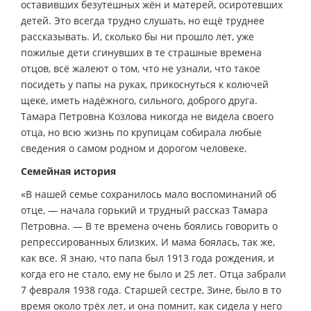
оставивших безутешных жён и матерей, осиротевших
детей. Это всегда трудно слушать, но ещё труднее
рассказывать. И, сколько бы ни прошло лет, уже
пожилые дети сгинувших в те страшные времена
отцов, всё жалеют о том, что не узнали, что такое
посидеть у папы на руках, прикоснуться к колючей
щеке, иметь надёжного, сильного, доброго друга.
Тамара Петровна Козлова никогда не видела своего
отца, но всю жизнь по крупицам собирала любые
сведения о самом родном и дорогом человеке.
Семейная история
«В нашей семье сохранилось мало воспоминаний об
отце, — начала горький и трудный рассказ Тамара
Петровна. — В те времена очень боялись говорить о
репрессированных близких. И мама боялась, так же,
как все. Я знаю, что папа был 1913 года рождения, и
когда его не стало, ему не было и 25 лет. Отца забрали
7 февраля 1938 года. Старшей сестре, Зине, было в то
время около трёх лет, и она помнит, как сидела у него