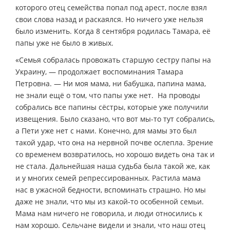
которого отец семейства попал под арест, после взял
свои слова назад и раскаялся. Но ничего уже нельзя
было изменить. Когда 8 сентября родилась Тамара, её
папы уже не было в живых.
«Семья собралась провожать старшую сестру папы на
Украину, — продолжает воспоминания Тамара
Петровна. — Ни моя мама, ни бабушка, папина мама,
не знали ещё о том, что папы уже нет. На проводы
собрались все папины сёстры, которые уже получили
извещения. Было сказано, что вот мы-то тут собрались,
а Пети уже нет с нами. Конечно, для мамы это был
такой удар, что она на нервной почве ослепла. Зрение
со временем возвратилось, но хорошо видеть она так и
не стала. Дальнейшая наша судьба была такой же, как
и у многих семей репрессированных. Растила мама
нас в ужасной бедности, вспоминать страшно. Но мы
даже не знали, что мы из какой-то особенной семьи.
Мама нам ничего не говорила, и люди относились к
нам хорошо. Сельчане видели и знали, что наш отец