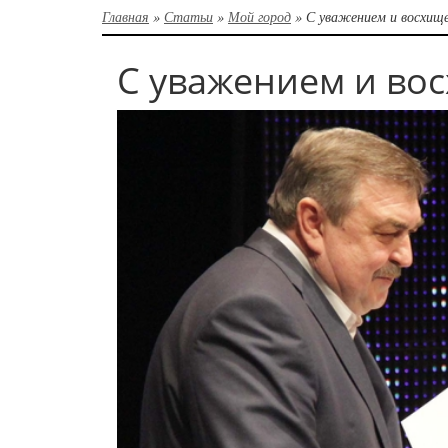
Главная
»
Статьи
»
Мой город
»
С уважением и восхищ
С уважением и во