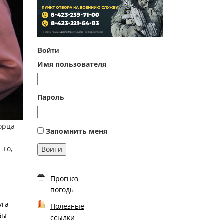
Войти
Имя пользователя
Пароль
орца
Запомнить меня
 То,
Войти
Прогноз
погоды
уга
Полезные
бы
ссылки