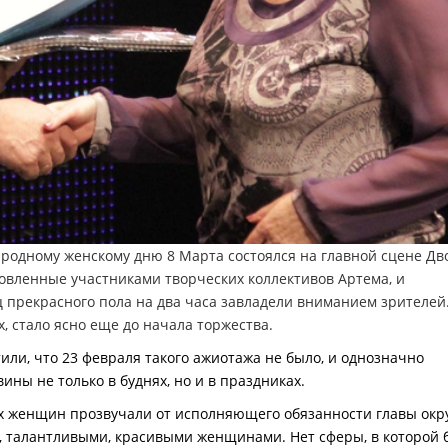
одному женскому дню 8 Марта состоялся на главной сцене Дв
овленные участниками творческих коллективов Артема, и
ц прекр
асного пола на два часа завладели вниманием зрителей.
, стало ясно еще до начала торжества.
ли, что 23 февраля такого ажиотажа не было, и однозначно
ны не только в буднях, но и в праздниках.
х женщин прозвучали от исполняющего обязанности главы окр
и, талантливыми, красивыми женщинами. Нет сферы, в которой 