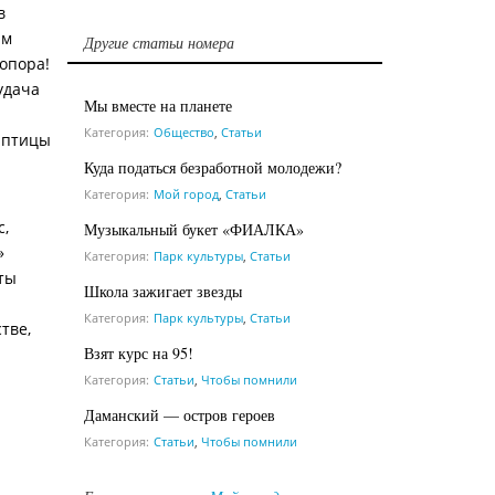
в
ым
Другие статьи номера
опора!
удача
Мы вместе на планете
Категория:
Общество
,
Статьи
 птицы
Куда податься безработной молодежи?
Категория:
Мой город
,
Статьи
с,
Музыкальный букет «ФИАЛКА»
»
Категория:
Парк культуры
,
Статьи
ты
Школа зажигает звезды
Категория:
Парк культуры
,
Статьи
тве,
Взят курс на 95!
Категория:
Статьи
,
Чтобы помнили
Даманский — остров героев
Категория:
Статьи
,
Чтобы помнили