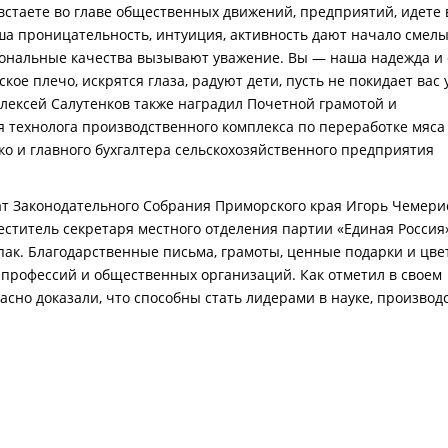
стаете во главе общественных движений, предприятий, идете 
ша проницательность, интуиция, активность дают начало смел
ональные качества вызывают уважение. Вы — наша надежда и 
кое плечо, искрятся глаза, радуют дети, пусть не покидает вас 
 Алексей Салутенков также наградил Почетной грамотой и
я технолога производственного комплекса по переработке мяса
 и главного бухгалтера сельскохозяйственного предприятия
т Законодательного Собрания Приморского края Игорь Чемери
еститель секретаря местного отделения партии «Единая Россия
пак. Благодарственные письма, грамоты, ценные подарки и цве
профессий и общественных организаций. Как отметил в своем
но доказали, что способны стать лидерами в науке, производс