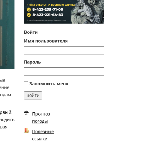
Войти
Имя пользователя
Пароль
ные
Запомнить меня
ение
андам
Войти
ервый,
Прогноз
оводить
погоды
шая
Полезные
ссылки