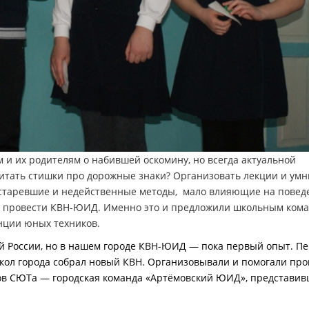
м и их родителям о набившей оскомину, но всегда актуальной
Читать стишки про дорожные знаки? Организовать лекции и ум
о устаревшие и недейственные методы, мало влияющие на повед
ей провести КВН-ЮИД. Именно это и предложили школьным ком
нции юных техников.
ей России, но в нашем городе КВН-ЮИД — пока первый опыт. П
школ города собрал новый КВН. Организовывали и помогали пр
в СЮТа — городская команда «Артёмовский ЮИД», представив