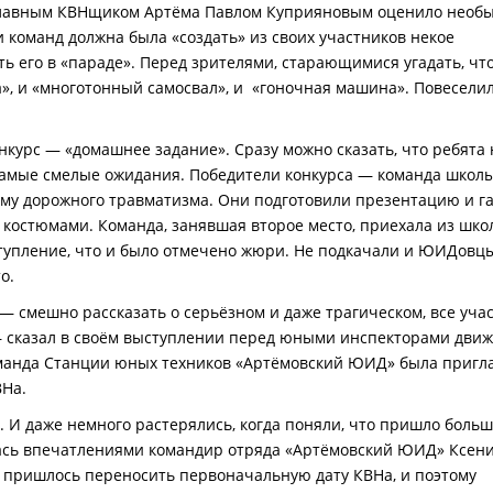
 главным КВНщиком Артёма Павлом Куприяновым оценило необ
 команд должна была «создать» из своих участников некое
ь его в «параде». Перед зрителями, старающимися угадать, чт
», и «многотонный самосвал», и «гоночная машина». Повесели
нкурс — «домашнее задание». Сразу можно сказать, что ребята 
 самые смелые ожидания. Победители конкурса — команда школ
тему дорожного травматизма. Они подготовили презентацию и га
 костюмами. Команда, занявшая второе место, приехала из шко
тупление, что и было отмечено жюри. Не подкачали и ЮИДовц
о.
— смешно рассказать о серьёзном и даже трагическом, все уча
 — сказал в своём выступлении перед юными инспекторами дви
оманда Станции юных техников «Артёмовский ЮИД» была приг
ВНа.
. И даже немного растерялись, когда поняли, что пришло боль
лась впечатлениями командир отряда «Артёмовский ЮИД» Ксен
па пришлось переносить первоначальную дату КВНа, и поэтому