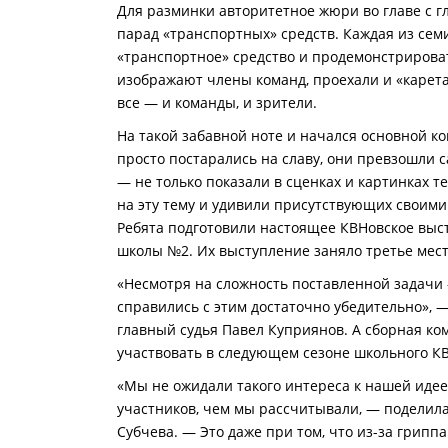
Для разминки авторитетное жюри во главе с
парад «транспортных» средств. Каждая из семи
«транспортное» средство и продемонстрироват
изображают члены команд, проехали и «карета
все — и команды, и зрители.
На такой забавной ноте и начался основной ко
просто постарались на славу, они превзошли
— не только показали в сценках и картинках 
на эту тему и удивили присутствующих своими
Ребята подготовили настоящее КВНовское выс
школы №2. Их выступление заняло третье мест
«Несмотря на сложность поставленной задачи 
справились с этим достаточно убедительно»,
главный судья Павел Куприянов. А сборная к
участвовать в следующем сезоне школьного К
«Мы не ожидали такого интереса к нашей идее
участников, чем мы рассчитывали, — подели
Субчева. — Это даже при том, что из-за грип