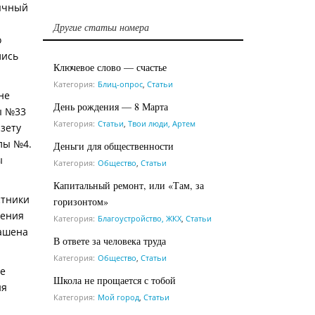
ычный
Другие статьи номера
о
лись
Ключевое слово — счастье
Категория:
Блиц-опрос
,
Статьи
не
День рождения — 8 Марта
ы №33
Категория:
Статьи
,
Твои люди, Артем
зету
лы №4.
Деньги для общественности
ы
Категория:
Общество
,
Статьи
Капитальный ремонт, или «Там, за
стники
горизонтом»
жения
Категория:
Благоустройство, ЖКХ
,
Статьи
лашена
В ответе за человека труда
Категория:
Общество
,
Статьи
ше
Школа не прощается с тобой
ия
Категория:
Мой город
,
Статьи