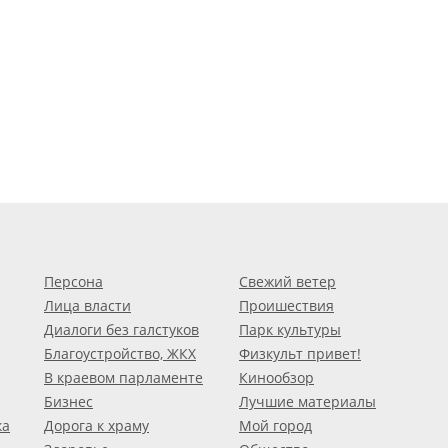
Персона
Свежий ветер
Лица власти
Проишествия
Диалоги без галстуков
Парк культуры
Благоустройство, ЖКХ
Физкульт привет!
В краевом парламенте
Кинообзор
Бизнес
Лучшие материалы
ка
Дорога к храму
Мой город