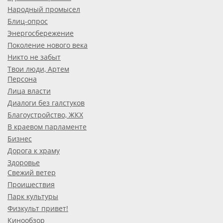
Народный промысел
Блиц-опрос
Энергосбережение
Поколение нового века
Никто не забыт
Твои люди, Артем
Персона
Лица власти
Диалоги без галстуков
Благоустройство, ЖКХ
В краевом парламенте
Бизнес
Дорога к храму
Здоровье
Свежий ветер
Проишествия
Парк культуры
Физкульт привет!
Кинообзор