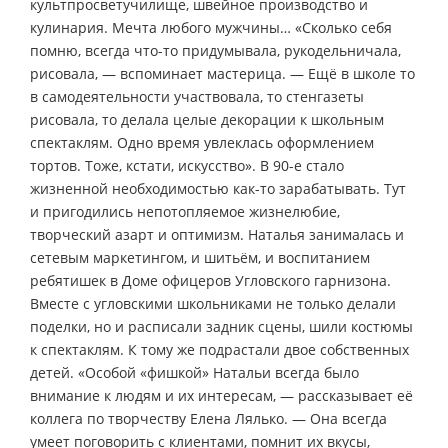
культпросветучилище, швейное производство и
кулинария. Мечта любого мужчины… «Сколько себя
помню, всегда что-то придумывала, рукодельничала,
рисовала, — вспоминает мастерица. — Ещё в школе то
в самодеятельности участвовала, то стенгазеты
рисовала, то делала целые декорации к школьным
спектаклям. Одно время увлеклась оформлением
тортов. Тоже, кстати, искусство». В 90-е стало
жизненной необходимостью как-то зарабатывать. Тут
и пригодились непотопляемое жизнелюбие,
творческий азарт и оптимизм. Наталья занималась и
сетевым маркетингом, и шитьём, и воспитанием
ребятишек в Доме офицеров Угловского гарнизона.
Вместе с угловскими школьниками не только делали
поделки, но и расписали задник сцены, шили костюмы
к спектаклям. К тому же подрастали двое собственных
детей. «Особой «фишкой» Натальи всегда было
внимание к людям и их интересам, — рассказывает её
коллега по творчеству Елена Лялько. — Она всегда
умеет поговорить с клиентами, помнит их вкусы,