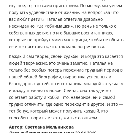
вкусное, то, что сами приготовим. По-моему, мы умеем
получать удовольствие от жизни». На вопрос «за что
вас любят дети?» Наталья ответила довольно
неожиданно: «За «обнимашки». Но речь не только о
собственных детях, но и о бывших воспитанниках,
которые не пройдут мимо мастерицы, чтобы не обнять
её и не посетовать, что так мало встречаются.
Каждый сам творец своей судьбы. И когда это касается
людей творческих, это очень заметно. Наталья не
только без особых потерь пережила трудный период в
нашей общей биографии, вырастила успешных и
благодарных детей, но и сохранила молодой энтузиазм
и жажду познавать новое. Сейчас она так удачно
сочетает работу и хобби, что, наверное, ей и самой
трудно отличить, где одно переходит в другое. И это —
тот бонус, который может получить каждый, кто
способен творить, искать, жить с огоньком.
Автор: Светлана Мельникова
Дата публикации материала: 29.04.2016