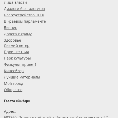
Лица власти
Диалоги без галстуков
Благоустройство, ЖКХ
В краевом парламенте
Бизнес
Дорога к храму
Здоровье
Свежий ветер
Проишествия
Парк культуры
Физкульт привет!
Кинообзор
Лучшие материалы
Мой город
Общество
Газета «Выбор»
Адрес:
692760, Приморский край, г. Артем, ул. Дзержинского, 27