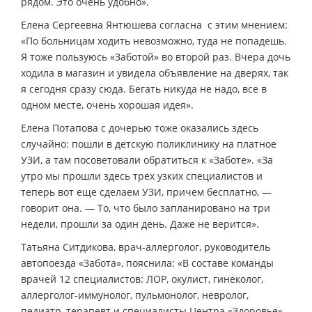
рядом. Это очень удобно».
Елена Сергеевна Янтюшева согласна с этим мнением:
«По больницам ходить невозможно, туда не попадешь.
Я тоже пользуюсь «Заботой» во второй раз. Вчера дочь
ходила в магазин и увидела объявление на дверях, так
я сегодня сразу сюда. Бегать никуда не надо, все в
одном месте, очень хорошая идея».
Елена Потапова с дочерью тоже оказались здесь
случайно: пошли в детскую поликлинику на платное
УЗИ, а там посоветовали обратиться к «Заботе». «За
утро мы прошли здесь трех узких специалистов и
теперь вот еще сделаем УЗИ, причем бесплатно, —
говорит она. — То, что было запланировано на три
недели, прошли за один день. Даже не верится».
Татьяна Ситдикова, врач-аллерголог, руководитель
автопоезда «Забота», пояснила: «В составе команды
врачей 12 специалистов: ЛОР, окулист, гинеколог,
аллерголог-иммунолог, пульмонолог, невролог,
педиатр, терапевт и специалисты Центра «Здоровье».