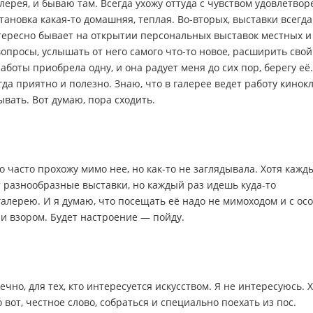
лерея, и бываю там. Всегда ухожу оттуда с чувством удовлетвор
тановка какая-то домашняя, теплая. Во-вторых, выставки всегда
ересно бывает на открытии персональных выставок местных и
вопросы, услышать от него самого что-то новое, расширить свой
боты приобрела одну, и она радует меня до сих пор, берегу её.
да приятно и полезно. Знаю, что в галерее ведет работу кинок
ывать. Вот думаю, пора сходить.
то часто прохожу мимо нее, но как-то не заглядывала. Хотя кажд
т разнообразные выставки, но каждый раз идешь куда-то
галерею. И я думаю, что посещать её надо не мимоходом и с ос
 и взором. Будет настроение — пойду.
ечно, для тех, кто интересуется искусством. Я не интересуюсь. 
вот, честное слово, собраться и специально поехать из пос.