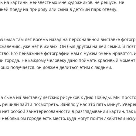
еть на картины неизвестных мне художников, не решусь. Не
ьей поеду на природу или сына в детский парк отведу.
з была там лет восемь назад на персональной выставке фотогр
ожалению, уже нет в живых. Он был другом нашей семьи, и поэ
ство. Его пейзажные фотографии нам с мужем очень нравятся, 
ели города. Не каждому человеку дано поймать красивый момент
орошо получается, он должен делиться этим с людьми.
а сына на выставку детских рисунков к Дню Победы. Мы прост
, решили зайти посмотреть. Заняло у нас это пять минут. Увере
 нет особой заинтересованности в разглядывании картин, так к
 небольшом городе есть место, куда могут пойти любители иску