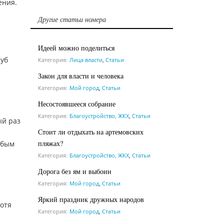
ения.
Другие статьи номера
Идеей можно поделиться
луб
Категория:
Лица власти
,
Статьи
Закон для власти и человека
Категория:
Мой город
,
Статьи
Несостоявшееся собрание
Категория:
Благоустройство, ЖКХ
,
Статьи
ый раз
Стоит ли отдыхать на артемовских
пляжах?
обым
Категория:
Благоустройство, ЖКХ
,
Статьи
Дорога без ям и выбоин
Категория:
Мой город
,
Статьи
Яркий праздник дружных народов
Хотя
Категория:
Мой город
,
Статьи