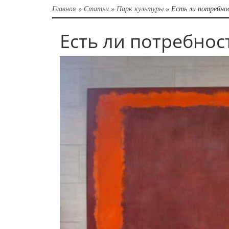
Главная
»
Статьи
»
Парк культуры
»
Есть ли потребно
Есть ли потребност