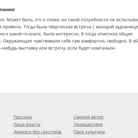
мпании:
. Может быть, это и плохо, но такой потребности не испытыва
ра привела. Тогда была творческая встреча с молодой художниц
и к какой-то книге. Было интересно. Я тогда отметила общее
. Окружающие чувствовали себя там комфортно, свободно. В о
-нибудь выставку или встречу, если будет компаньон.
Персона
Свежий ветер
Лица власти
Проишествия
Диалоги без галстуков
Парк культуры