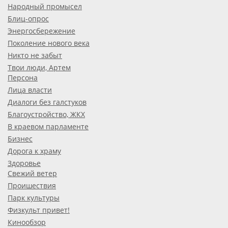
Народный промысел
Блиц-опрос
Энергосбережение
Поколение нового века
Никто не забыт
Твои люди, Артем
Персона
Лица власти
Диалоги без галстуков
Благоустройство, ЖКХ
В краевом парламенте
Бизнес
Дорога к храму
Здоровье
Свежий ветер
Проишествия
Парк культуры
Физкульт привет!
Кинообзор