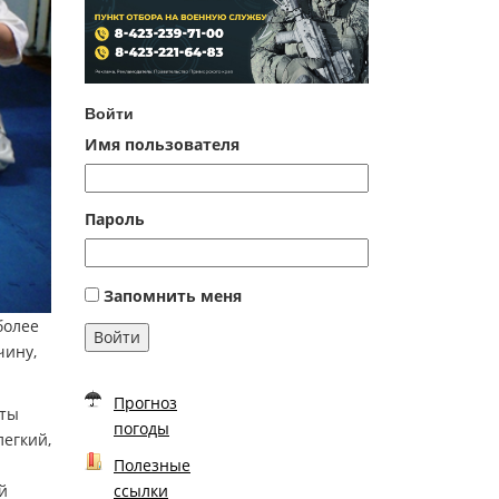
Войти
Имя пользователя
Пароль
Запомнить меня
более
Войти
чину,
Прогноз
 ты
погоды
легкий,
Полезные
й
ссылки