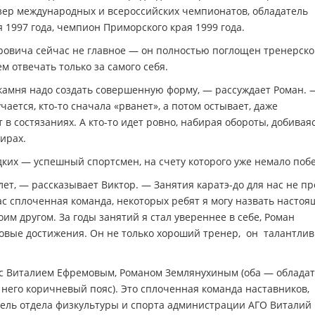
зер международных и всероссийских чемпионатов, обладатель
 1997 года, чемпион Приморского края 1999 года.
ровича сейчас не главное — он полностью поглощен тренерск
ем отвечать только за самого себя.
камня надо создать совершенную форму, — рассуждает Роман. 
чается, кто-то сначала «рванет», а потом остывает, даже
в состязаниях. А кто-то идет ровно, набирая обороты, добивая
ирах.
дких — успешный спортсмен, на счету которого уже немало побе
ет, — рассказывает Виктор. — Занятия каратэ-до для нас не пр
 нас сплоченная команда, некоторых ребят я могу назвать насто
им другом. За годы занятий я стал увереннее в себе, Роман
овые достижения. Он не только хороший тренер, он талантли
 с Виталием Ефремовым, Романом Землянухиным (оба — облада
 него коричневый пояс). Это сплоченная команда наставников,
тель отдела физкультуры и спорта администрации АГО Виталий