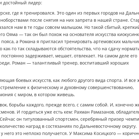
и достойный лидер:
ске, где я тренировался. Это один из первых городов на Даль
иноборствами после снятия на них запрета в нашей стране. Ст
зался нам в те годы совсем малышом. Но такой сбитый, крепкий
го Ояма — так он был похож на основателя искусства киокусинк
 пояса, а Романа я пригласил тренировать артемовских мальчи
о как-то так складываются обстоятельства, что на сдачу нормат
то постоянно задерживает, мешает, отвлекает. На самом деле его
ереди. Роман — талантливый тренер, воспитавший хороших
ющая боевых искусств, как любого другого вида спорта. И все 
 стремление к физическому и духовному совершенствованию,
мония с миром, в котором живешь.
к, борьбы каждого, прежде всего, с самим собой. И, конечно же
сменов. И гордиться уже есть кем: Рахман Рамазанов, обладател
. Сейчас он титулованный спортсмен, серебряный призер чемп
 количество наград в состязаниях по Дальневосточному округу.
и у него это неплохо получается. У Максима Косицкого — корич