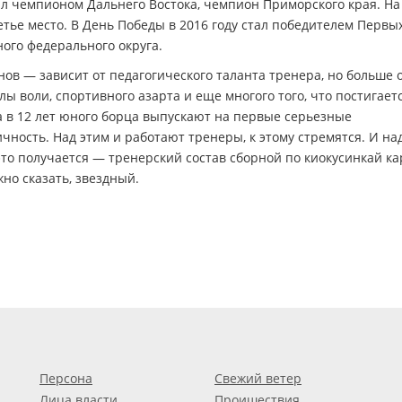
был чемпионом Дальнего Востока, чемпион Приморского края. На
етье место. В День Победы в 2016 году стал победителем Первы
ого федерального округа.
ов — зависит от педагогического таланта тренера, но больше 
лы воли, спортивного азарта и еще многого того, что постигает
да в 12 лет юного борца выпускают на первые серьезные
ность. Над этим и работают тренеры, к этому стремятся. И на
 это получается — тренерский состав сборной по киокусинкай ка
но сказать, звездный.
Персона
Свежий ветер
Лица власти
Проишествия