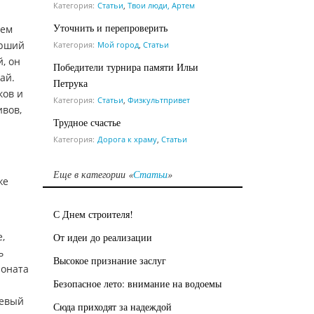
Категория:
Статьи
,
Твои люди, Артем
Уточнить и перепроверить
нем
арший
Категория:
Мой город
,
Статьи
, он
Победители турнира памяти Ильи
ай.
Петрука
ков и
Категория:
Статьи
,
Физкультпривет
ивов,
Трудное счастье
Категория:
Дорога к храму
,
Статьи
Еще в категории «
Статьи
»
же
С Днем строителя!
,
От идеи до реализации
ь
Высокое признание заслуг
ионата
Безопасное лето: внимание на водоемы
невый
Сюда приходят за надеждой