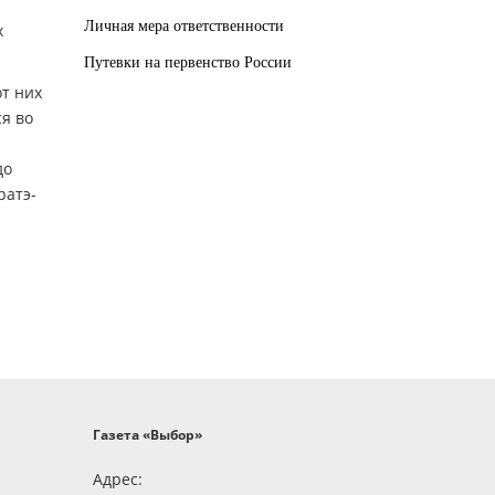
Личная мера ответственности
х
Путевки на первенство России
от них
ся во
до
ратэ-
Газета «Выбор»
Адрес: