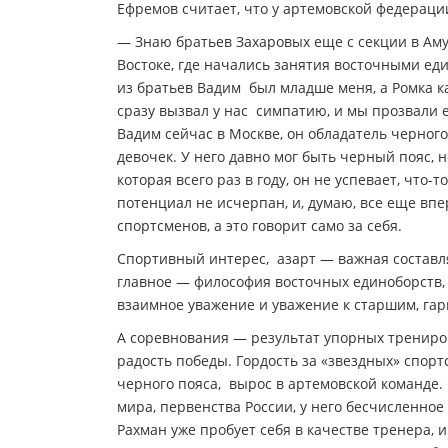
Ефремов считает, что у артемовской федераци
— Знаю братьев Захаровых еще с секции в Амур
Востоке, где начались занятия восточными ед
из братьев Вадим был младше меня, а Ромка ка
сразу вызвал у нас симпатию, и мы прозвали е
Вадим сейчас в Москве, он обладатель черного
девочек. У него давно мог быть черный пояс, н
которая всего раз в году, он не успевает, что-
потенциал не исчерпан, и, думаю, все еще вп
спортсменов, а это говорит само за себя.
Спортивный интерес, азарт — важная составля
главное — философия восточных единоборств,
взаимное уважение и уважение к старшим, гар
А соревнования — результат упорных тренирово
радость победы. Гордость за «звездных» спорт
черного пояса, вырос в артемовской команде
мира, первенства России, у него бесчисленное
Рахман уже пробует себя в качестве тренера, 