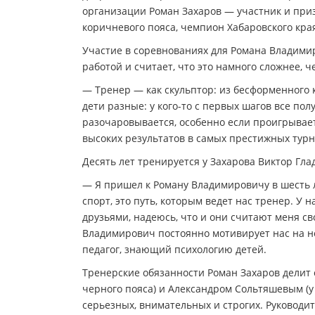
организации Роман Захаров — участник и при
коричневого пояса, чемпион Хабаровского края
Участие в соревнованиях для Романа Владими
работой и считает, что это намного сложнее, ч
— Тренер — как скульптор: из бесформенного 
дети разные: у кого-то с первых шагов все полу
разочаровывается, особенно если проигрывает 
высоких результатов в самых престижных турн
Десять лет тренируется у Захарова Виктор Гла
— Я пришел к Роману Владимировичу в шесть л
спорт, это путь, которым ведет нас тренер. У
друзьями, надеюсь, что и они считают меня сво
Владимирович постоянно мотивирует нас на н
педагог, знающий психологию детей.
Тренерские обязанности Роман Захаров делит
черного пояса) и Александром Сольтяшевым (у
серьезных, внимательных и строгих. Руководи