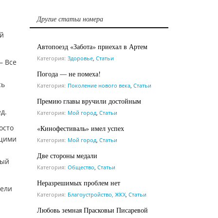
Другие статьи номера
ой
Автопоезд «Забота» приехал в Артем
Категория:
Здоровье
,
Статьи
— Все
Погода — не помеха!
сь
Категория:
Поколение нового века
,
Статьи
Премию главы вручили достойным
д.
Категория:
Мой город
,
Статьи
осто
«Кинофестиваль» имел успех
ящими
Категория:
Мой город
,
Статьи
Две стороны медали
вый
Категория:
Общество
,
Статьи
Неразрешимых проблем нет
тели
Категория:
Благоустройство, ЖКХ
,
Статьи
Любовь земная Прасковьи Писаревой