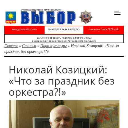
Toggl
navig
www.gazeta-vibor.com
основана 1 мая 1929 года
ВЫХОДИТ 2 РАЗА В НЕДЕЛЮ
Вы можете оформить подписку с любого месяца
в каждом почтовом отделении Артёмовского почтампта
Главная
»
Статьи
»
Парк культуры
»
Николай Козицкий: «Что за
праздник без оркестра?!»
Николай Козицкий:
«Что за праздник без
оркестра?!»