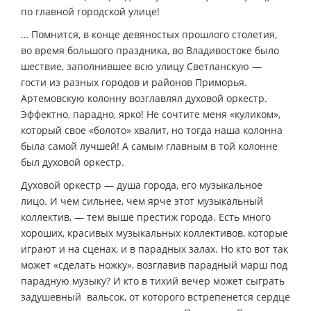
по главной городской улице!
… Помнится, в конце девяностых прошлого столетия,
во время большого праздника, во Владивостоке было
шествие, заполнившее всю улицу Светланскую —
гости из разных городов и районов Приморья.
Артемовскую колонну возглавлял духовой оркестр.
Эффектно, парадно, ярко! Не сочтите меня «куликом»,
который свое «болото» хвалит, но тогда наша колонна
была самой лучшей! А самым главным в той колонне
был духовой оркестр.
Духовой оркестр — душа города, его музыкальное
лицо. И чем сильнее, чем ярче этот музыкальный
коллектив, — тем выше престиж города. Есть много
хороших, красивых музыкальных коллективов, которые
играют и на сценах, и в парадных залах. Но кто вот так
может «сделать ножку», возглавив парадный марш под
парадную музыку? И кто в тихий вечер может сыграть
задушевный вальсок, от которого встрепенется сердце