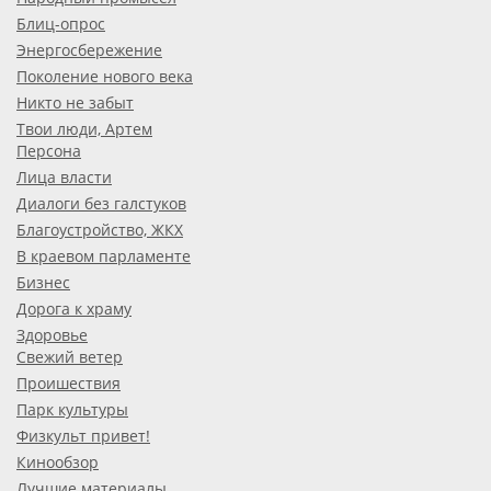
Блиц-опрос
Энергосбережение
Поколение нового века
Никто не забыт
Твои люди, Артем
Персона
Лица власти
Диалоги без галстуков
Благоустройство, ЖКХ
В краевом парламенте
Бизнес
Дорога к храму
Здоровье
Свежий ветер
Проишествия
Парк культуры
Физкульт привет!
Кинообзор
Лучшие материалы