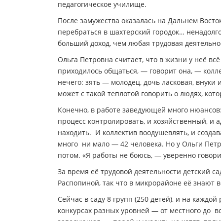
педагогическое училище.
После замужества оказалась на Дальнем Восток
перебраться в шахтерский городок… ненадолго
больший доход, чем любая трудовая деятельнос
Ольга Петровна считает, что в жизни у неё вс
приходилось общаться, — говорит она, — колле
нечего: зять — молодец, дочь ласковая, внук
может с такой теплотой говорить о людях, кот
Конечно, в работе заведующей много нюансов:
процесс контролировать, и хозяйственный, и 
находить. И коллектив воодушевлять, и созда
много ни мало — 42 человека. Но у Ольги Пет
потом. «Я работы не боюсь, — уверенно говори
За время её трудовой деятельности детский с
Распопиной, так что в микрорайоне её знают вс
Сейчас в саду 8 групп (250 детей), и на кажд
конкурсах разных уровней — от местного до вс