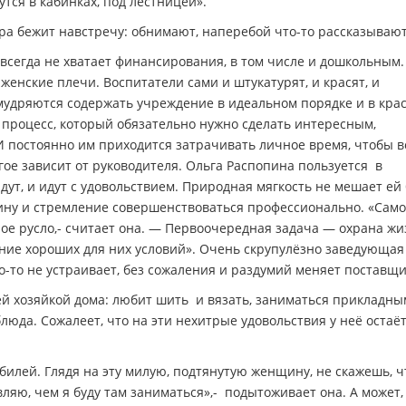
тся в кабинках, под лестницей».
ора бежит навстречу: обнимают, наперебой что-то рассказывают
всегда не хватает финансирования, в том числе и дошкольным.
женские плечи. Воспитатели сами и штукатурят, и красят, и
умудряются содержать учреждение в идеальном порядке и в крас
процесс, который обязательно нужно сделать интересным,
 постоянно им приходится затрачивать личное время, чтобы в
огое зависит от руководителя. Ольга Распопина пользуется в
дут, и идут с удовольствием. Природная мягкость не мешает ей
ну и стремление совершенствоваться профессионально. «Сам
ое русло,- считает она. — Первоочередная задача — охрана жи
ание хороших для них условий». Очень скрупулёзно заведующая
о-то не устраивает, без сожаления и раздумий меняет поставщи
ей хозяйкой дома: любит шить и вязать, заниматься прикладны
люда. Сожалеет, что на эти нехитрые удовольствия у неё остаё
билей. Глядя на эту милую, подтянутую женщину, не скажешь, ч
ляю, чем я буду там заниматься»,- подытоживает она. А может