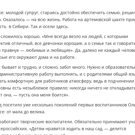
е: молодой супруг, стараясь достойно обеспечить семью, реши
. Оказалось — на всю жизнь. Работа на артемовской шахте пр
ть в Сибири. Так и осели здесь.
ё сложилось хорошо. «Мне всегда везло на людей, с которыми
ктив отличный, все девчонки хорошие, а о семье так и говорит
и и правнук — любимые и любящие». Да, далеко не каждый челов
орые его окружают дома и на работе.
 бывает и трудно, и сложно, забот много. Нужно и образовател
административную работу выполнять, и с родителями общий яз
вать комфортную для работников атмосферу, ведь в подчинении
ровны есть незыблемое правило: никогда ничего не откладыват
т она, — пусть она меня боится».
ад посетило уже несколько поколений первых воспитанников Ол
е: от мала до велика.
ой работают творческие воспитатели. Обязательно принимают уч
ероссийских. «Детям нравится ходить в наш сад, — делится