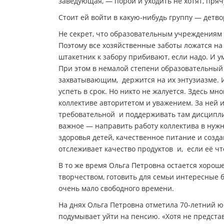
заведующая, — порой и уходить не хотят, прячу
Стоит ей войти в какую-нибудь группу — детв
Не секрет, что образовательным учреждениям 
Поэтому все хозяйственные заботы ложатся на 
штакетник к забору прибивают, если надо. И 
При этом в немалой степени образовательный 
захватывающим, держится на их энтузиазме. И
успеть в срок. Но никто не жалуется. Здесь мн
коллективе авторитетом и уважением. За ней и
требовательной и поддерживать там дисципли
важное — направить работу коллектива в нужн
здоровья детей, качественное питание и созд
отслеживает качество продуктов и, если её чт
В то же время Ольга Петровна остается хорош
творчеством, готовить для семьи интересные б
очень мало свободного времени.
На днях Ольга Петровна отметила 70-летний ю
подумывает уйти на пенсию. «Хотя не представ