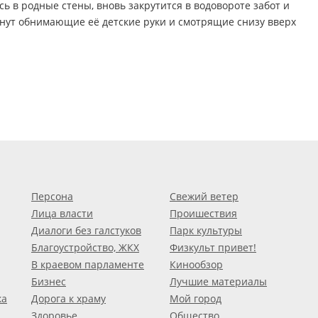
сь в родные стены, вновь закрутится в водовороте забот и
танут обнимающие её детские руки и смотрящие снизу вверх
Персона
Свежий ветер
Лица власти
Проишествия
Диалоги без галстуков
Парк культуры
Благоустройство, ЖКХ
Физкульт привет!
В краевом парламенте
Кинообзор
Бизнес
Лучшие материалы
ка
Дорога к храму
Мой город
Здоровье
Общество