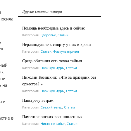
Другие статьи номера
л
иносила
Помощь необходима здесь и сейчас
Категория:
Здоровье
,
Статьи
ь
Неравнодушие к спорту у них в крови
ек
Категория:
Статьи
,
Физкультпривет
Среда обитания есть точка тайная…
ьный
Категория:
Парк культуры
,
Статьи
ык
Николай Козицкий: «Что за праздник без
 ни
оркестра?!»
ь на
Категория:
Парк культуры
,
Статьи
Навстречу ветрам
ьги
Категория:
Свежий ветер
,
Статьи
Памяти японских военнопленных
астие в
Категория:
Никто не забыт
,
Статьи