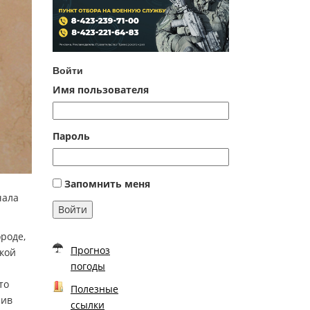
Войти
Имя пользователя
Пароль
Запомнить меня
чала
Войти
роде,
Прогноз
зкой
погоды
то
Полезные
чив
ссылки