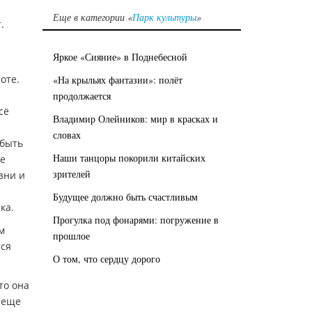
Еще в категории «
Парк культуры
»
.
Яркое «Сияние» в Поднебесной
оте.
«На крыльях фантазии»: полёт
продолжается
сё
Владимир Олейников: мир в красках и
словах
 быть
Наши танцоры покорили китайских
ое
зрителей
зни и
Будущее должно быть счастливым
ка.
Прогулка под фонарями: погружение в
м
прошлое
тся
О том, что сердцу дорого
то она
, еще