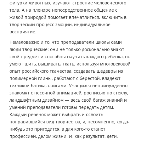
фигурки животных, изучают строение человеческого
тела. А на пленэре непосредственное общение с
живой природой помогает впечатлиться, включить в
творческий процесс эмоции, индивидуальное
восприятие.
Немаловажно и то, что преподаватели школы сами
люди творческие: они не только досконально знают
свой предмет и способны научить каждого ребенка, но
умеют шить, вышивать, ткать, используя многовековой
опыт российского ткачества, создавать шедевры из
полимерной глины, работают с берестой, владеют
техникой батика, оригами. Учащихся непринужденно
знакомят с песочной анимацией, росписью по стеклу,
ландшафтным дизайном — весь свой багаж знаний и
умений преподаватели готовы передать детям.
Каждый ребенок может выбрать и освоить
понравившийся вид творчества, и, несомненно, когда-
нибудь это пригодится, а для кого-то станет
профессией, делом жизни. И, как результат, дети,