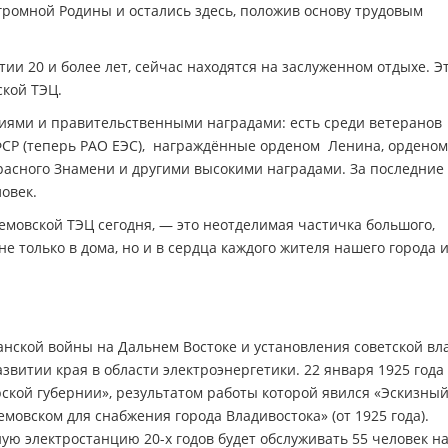
огромной Родины и остались здесь, положив основу трудовым
тии 20 и более лет, сейчас находятся на заслуженном отдыхе. Э
ской ТЭЦ.
иями и правительственными наградами: есть среди ветеранов
СР (теперь РАО ЕЭС), награждённые орденом Ленина, орденом
расного Знамени и другими высокими наградами. За последние
овек.
емовской ТЭЦ сегодня, — это неотделимая частичка большого,
е только в дома, но и в сердца каждого жителя нашего города и
анской войны на Дальнем Востоке и установления советской вл
звитии края в области электроэнергетики. 22 января 1925 года
ской губернии», результатом работы которой явился «Эскизны
мовском для снабжения города Владивостока» (от 1925 года).
ую электростанцию 20-х годов будет обслуживать 55 человек н