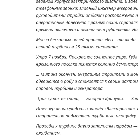
главном корпусе электрического гиганта. В зал
телефонные звонки: главный инженер Меерович, 
руководители стройки отдают распоряжения п
оперативные донесения с разных вахт, справляю
времени включает и выключает рубильники. На
Много бессонных ночей провели здесь эти люди.
первой турбины в 25 тысяч киловатт.
Утро 7 ноября. Прекрасное солнечное утро. Гуд
временного поселка тянется колонна демонстра
… Митинг окончен. Вчерашние строители и мон
одеваются в робу и становятся к своим вахтам
паровой турбины и генератора.
-Трое суток не спали, — говорит Кривуляк. — З
Инженер ленинградского завода «Электросила»
старательно подметает турбинную площадку. 
Проходы к турбине давно заполнены народом —
ожиданием.