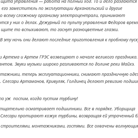
е щита управления — работа на полный ход. То и дело раздаются
его заместитель по эксплуатации Архангельский и другие
о всему сложному организму электроцентрали, принимают
тся у них о делах. Дежурный по пульту управления Федоров врем
 щите то вспыхивают, то гаснут разноцветные глазки.
 В эту ночь они делают последние приготовления к пробному пуск
ки Артема и Артем ГРЭС возвещают о начале великого праздника.
нтов. Звуки музыки широко разливаются по долине реки Майхэ.
тажники, теперь эксплуатационники, снимают праздничную оде
. Слесари Артаманов, Кривуляк, Голдинец делают ревизию подши
ато уж поспим, когда пустим турбину!
 тщательно осматривает подшипники. Все в порядке. Уборщица
Слесари протирают кожух турбины, возвращая ей утраченный б
 строителями, монтажниками, гостями. Все охвачены волнующи