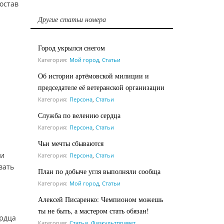
остав
Другие статьи номера
Город укрылся снегом
Категория:
Мой город
,
Статьи
Об истории артёмовской милиции и
председателе её ветеранской организации
Категория:
Персона
,
Статьи
Служба по велению сердца
Категория:
Персона
,
Статьи
Чьи мечты сбываются
 и
Категория:
Персона
,
Статьи
вать
План по добыче угля выполняли сообща
Категория:
Мой город
,
Статьи
Алексей Писаренко: Чемпионом можешь
ты не быть, а мастером стать обязан!
ердца
Категория:
Статьи
,
Физкультпривет