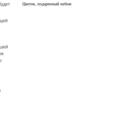
Цветок, подаренный небом
будет
ущей
ашей
ря
ю
м