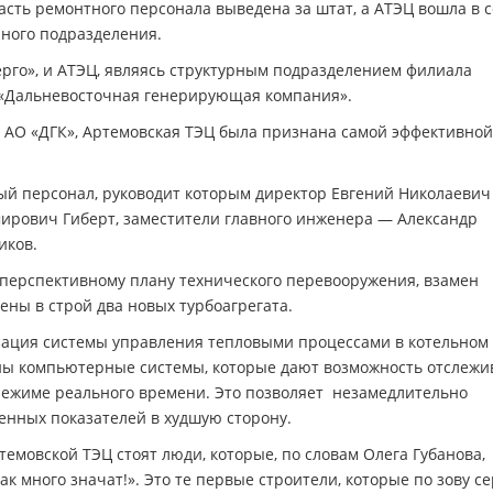
сть ремонтного персонала выведена за штат, а АТЭЦ вошла в с
рного подразделения.
рго», и АТЭЦ, являясь структурным подразделением филиала
 «Дальневосточная генерирующая компания».
ке АО «ДГК», Артемовская ТЭЦ была признана самой эффективной
й персонал, руководит которым директор Евгений Николаевич
ирович Гиберт, заместители главного инженера — Александр
иков.
сно перспективному плану технического перевооружения, взамен
ны в строй два новых турбоагрегата.
ация системы управления тепловыми процессами в котельном
ны компьютерные системы, которые дают возможность отслежи
ежиме реального времени. Это позволяет незамедлительно
нных показателей в худшую сторону.
темовской ТЭЦ стоят люди, которые, по словам Олега Губанова,
ак много значат!». Это те первые строители, которые по зову с