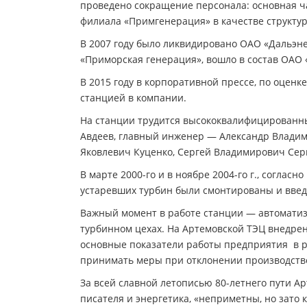
проведено сокращение персонала: основная ча
филиала «Примгенерация» в качестве структу
В 2007 году было ликвидировано ОАО «Дальэне
«Приморская генерация», вошло в состав ОАО
В 2015 году в корпоративной прессе, по оцен
станцией в компании.
На станции трудится высококвалифицированны
Авдеев, главный инженер — Александр Владим
Яковлевич Куценко, Сергей Владимирович Сер
В марте 2000-го и в ноябре 2004-го г., согла
устаревших турбин были смонтированы и введе
Важный момент в работе станции — автоматиз
турбинном цехах. На Артемовской ТЭЦ внедре
основные показатели работы предприятия в р
принимать меры при отклонении производстве
За всей славной летописью 80-летнего пути Ар
писателя и энергетика, «неприметны, но зато к