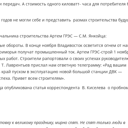
 передач. А стоимость одного киловатт- часа для потребителя 
 годов не могли себе и представить размах строительства буд
ачальника строительства Артем ГРЭС — С.М. Янкойца:
вые обороты. В конце ноября Владивосток осветится огнем от н
Приморья получат промышленный ток. Артем ГРЭС-строй 1 нояб
х работ. Строители рапортовали о своих успехах руководител
 Т. Лаврентьев прислал нам ответную телеграмму: «Рад вашим
сь край пуском в эксплуатацию новой большой станции ДВК —
пеха. Привет всем строителям».
года опубликована статья корреспондента В. Киселева о пробно
отовку к великому празднику, мирно спят. Не спят только люди в