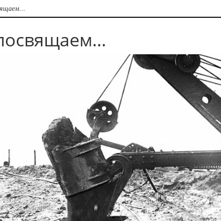
вящаем…
 посвящаем…