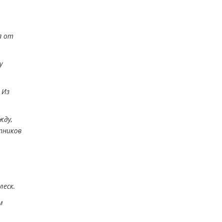
я от
у
 Из
жду,
пников
леск.
м