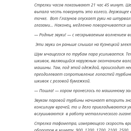
Стрелки часов показывают 21 час 45 минут. Ше
выпала честь повернуть это колесо, держащее 
точке. Вот Глазунов опускает руки на штурвал.
глазами… Наконец, медленно поворачивается ш
— Родные звуки! — с нескрываемым волнением в
Эти звуки он раньше слышал на Кузнецкой эле
Шум мчащегося по трубам пара усиливается. Те
шкивок, являющийся наружным окончанием вала
машины. Там, под этой одеждой, происходит не
преодолевает сопротивление лопастей турбины,
шкивок с розовой бумажкой.
— Пошла! — хором пронеслось по машинному зал
Звукам паровой турбины начинает вторить зн
консилиум врачей, то и дело прикладываются у
вслушиваются в работу металлического гиганта
Стрелка тафометра, измеряющего скорость вра
оборотов в минуту. 900, 1200, 1700, 2100, 2500,