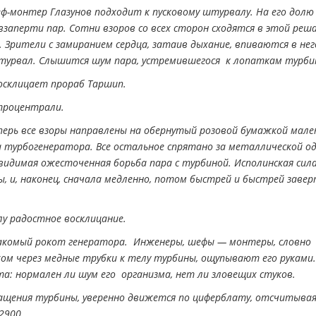
ф-монтер Глазунов подходит к пусковому штурвалу. На его долю
взаперти пар. Сотни взоров со всех сторон сходятся в этой ре
 Зрители с замиранием сердца, затаив дыхание, впиваются в нег
турвал. Слышится шум пара, устремившегося к лопаткам турби
осклицает прораб Таршип.
ктроцентрали.
перь все взоры направлены на обернутый розовой бумажкой мале
 турбогенератора. Все остальное спрятано за металлической о
видимая ожесточенная борьба пара с турбиной. Исполинская сил
 и, наконец, сначала медленно, потом быстрей и быстрей завер
у радостное восклицание.
акомый рокот генератора. Инженеры, шефы — монтеры, словно
хом через медные трубки к телу турбины, ощупывают его руками
: нормален ли шум его организма, нет ли зловещих стуков.
щения турбины, уверенно движется по циферблату, отсчитывая
 2900…