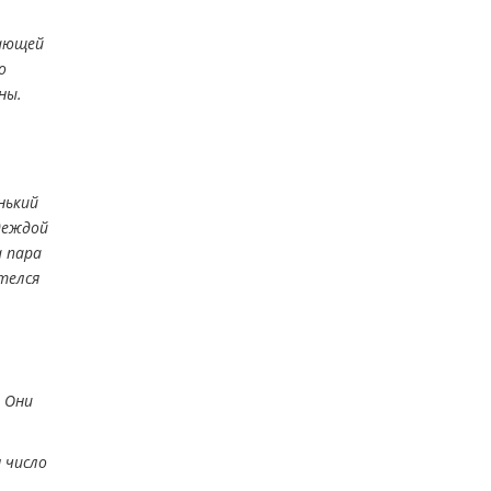
шающей
о
ны.
нький
деждой
а пара
телся
. Они
 число