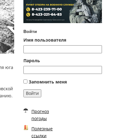
Войти
Имя пользователя
Пароль
ля юга
Запомнить меня
овской
Войти
панию.
Прогноз
погоды
Полезные
ссылки