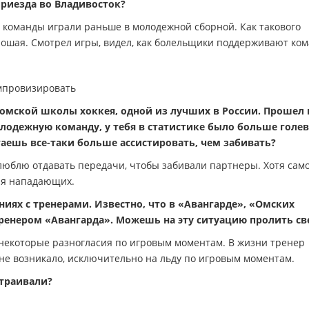
риезда во Владивосток?
 команды играли раньше в молодежной сборной. Как такового
орошая. Смотрел игры, видел, как болельщики поддерживают ком
мпровизировать
омской школы хоккея, одной из лучших в России. Прошел 
олодежную команду, у тебя в статистике было больше голе
таешь все-таки больше ассистировать, чем забивать?
люблю отдавать передачи, чтобы забивали партнеры. Хотя сам
для нападающих.
ях с тренерами. Известно, что в «Авангарде», «Омских
ренером «Авангарда». Можешь на эту ситуацию пролить св
 некоторые разногласия по игровым моментам. В жизни тренер
не возникало, исключительно на льду по игровым моментам.
страивали?