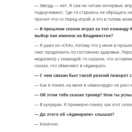
— Звезду — нет. Я сам не читаю интервью, впр
подшучивают. Где-то стараюсь не обращать на 
прочел что-то перед игрой, и это в голове мож
— В прошлом сезоне играл за топ команду 
выбор пал именно на Владивосток?
— Я ушел из «СКА», потому что у меня в прошл
смог продолжить по состоянию здоровья. Пере
медосмотр с командой, то сказали, что оставл
сказал, что обменяют в «Адмирал».
— С чем связан был такой резкий поворот 
— Как я понял, на меня в «Авангарде» не расс
— Об этом тебе сказал тренер? Или ты услы
— В кулуарах. Я примерно понял, как этот сез
— До этого об «Адмирале» слышал?
— Конечно.