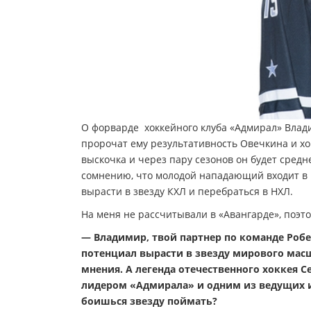
О форварде хоккейного клуба «Адмирал» Влади
пророчат ему результативность Овечкина и хо
выскочка и через пару сезонов он будет сред
сомнению, что молодой нападающий входит в 
вырасти в звезду КХЛ и перебраться в НХЛ.
На меня не рассчитывали в «Авангарде», поэт
— Владимир, твой партнер по команде Робе
потенциал вырасти в звезду мирового мас
мнения. А легенда отечественного хоккея С
лидером «Адмирала» и одним из ведущих иг
боишься звезду поймать?