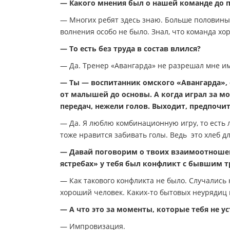
— Какого мнения был о нашей команде до п
— Многих ребят здесь знаю. Больше половины
волнения особо не было. Знал, что команда х
— То есть без труда в состав влился?
— Да. Тренер «Авангарда» не разрешал мне и
— Ты — воспитанник омского «Авангарда», 
от малышей до основы. А когда играл за м
передач, нежели голов. Выходит, предпочи
— Да. Я люблю комбинационную игру, то есть 
тоже нравится забивать голы. Ведь это хлеб 
— Давай поговорим о твоих взаимоотношени
ястребах» у тебя был конфликт с бывшим т
— Как такового конфликта не было. Случались
хороший человек. Каких-то бытовых неурядиц 
— А что это за моменты, которые тебя не у
— Импровизация.