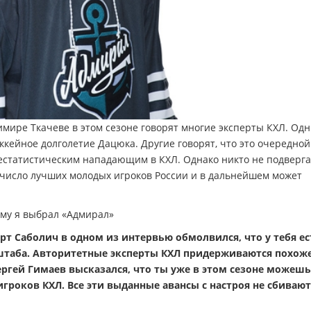
мире Ткачеве в этом сезоне говорят многие эксперты КХЛ. Од
ккейное долголетие Дацюка. Другие говорят, что это очередной
нестатистическим нападающим в КХЛ. Однако никто не подверга
число лучших молодых игроков России и в дальнейшем может
ому я выбрал «Адмирал»
рт Саболич в одном из интервью обмолвился, что у тебя ес
штаба. Авторитетные эксперты КХЛ придерживаются похож
ергей Гимаев высказался, что ты уже в этом сезоне можешь
роков КХЛ. Все эти выданные авансы с настроя не сбивают