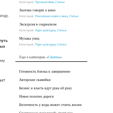
Категория:
Проишествия
,
Статьи
Знатоки говорят о кино
анду.
Категория:
Поколение нового века
,
Статьи
Экскурсия в соцреализм
Категория:
Парк культуры
,
Статьи
Музыка улиц
путь
Категория:
Парк культуры
,
Статьи
вых
Еще в категории «
Статьи
»
ому
Готовность близка к завершению
Авторские скамейки
ет?
Бизнес и власть идут рука об руку
Новое полотно дороги
Беспечность у воды может стоить жизни
Спартакиада поколений: спорт вне