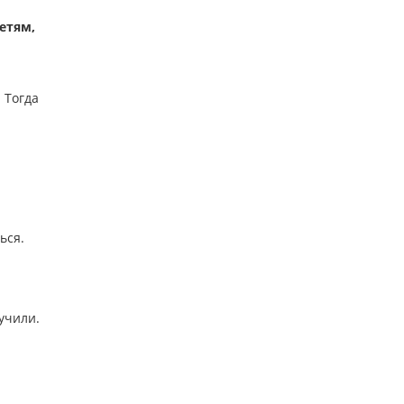
етям,
 Тогда
ься.
учили.