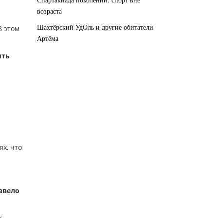
возраста
Шахтёрский УдОль и другие обитатели
В этом
Артёма
ыть
ях, что
извело
у