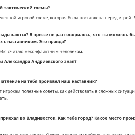
ой тактической схемы?
ленной игровой схеме, которая была поставлена перед игрой. 
ладываются? В прессе не раз говорилось, что ты можешь б
с наставником. Это правда?
 себя считаю неконфликтным человеком.
ы Александра Андриевского знал?
чатление на тебя произвел наш наставник?
т игрокам полезные советы, как действовать в сложных ситуаци
ать.
 приехал во Владивосток. Как тебе город? Какое место про
ума» в центре города. Я живу в хорошем районе, мне здесь сраз