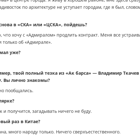
ивосток по архитектуре не уступает городам, где я был, словом
 снова в «СКА» или «ЦСКА», пойдешь?
, что хочу с «Адмиралом» продлить контракт. Меня все устраив
и только об «Адмирале».
мал уже?
имер, твой полный тезка из «Ак барса» — Владимир Ткачев
. Вы лично знакомы?
но пообщались.
лярке?
к и получится, загадывать ничего не буду.
рвый раз в Китае?
ана, много народу только. Ничего сверхъестественного.