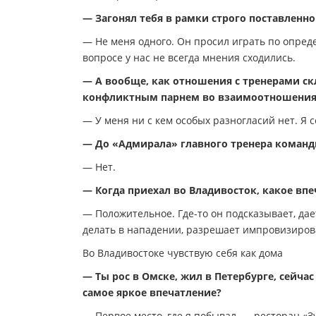
— Загонял тебя в рамки строго поставленн
— Не меня одного. Он просил играть по опреде
вопросе у нас не всегда мнения сходились.
— А вообще, как отношения с тренерами ск
конфликтным парнем во взаимоотношениях 
— У меня ни с кем особых разногласий нет. Я
— До «Адмирала» главного тренера команд
— Нет.
— Когда приехал во Владивосток, какое впе
— Положительное. Где-то он подсказывает, дае
делать в нападении, разрешает импровизиров
Во Владивостоке чувствую себя как дома
— Ты рос в Омске, жил в Петербурге, сейчас
самое яркое впечатление?
— Первое место, где я побывал, — ресторан «З