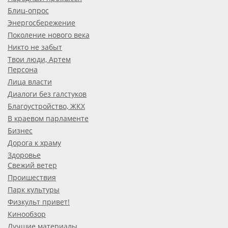
Блиц-опрос
Энергосбережение
Поколение нового века
Никто не забыт
Твои люди, Артем
Персона
Лица власти
Диалоги без галстуков
Благоустройство, ЖКХ
В краевом парламенте
Бизнес
Дорога к храму
Здоровье
Свежий ветер
Проишествия
Парк культуры
Физкульт привет!
Кинообзор
Лучшие материалы