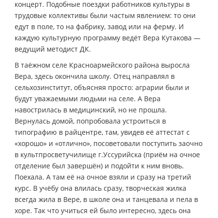
концерт. Подобные поездки работников культуры в
трудовые коллективы были частым явлением: то они
едут в поле, то на фабрику, завод или на ферму. И
каждую культурную программу ведёт Вера Кутакова —
ведущий методист ДК.
В таёжном селе Красноармейского района выросла
Вера, здесь окончила школу. Отец направлял в
сельхозинститут, объясняя просто: аграрии были и
будут уважаемыми людьми на селе. А Вера
навострилась в медицинский, но не прошла.
Вернулась домой, попробовала устроиться в
типографию в райцентре, там, увидев её аттестат с
«хорошо» и «отлично», посоветовали поступить заочно
в культпросветучилище г.Уссурийска (приём на очное
отделение был завершён) и подойти к ним вновь.
Поехала. А там её на очное взяли и сразу на третий
курс. В учёбу она влилась сразу, творческая жилка
всегда жила в Вере, в школе она и танцевала и пела в
хоре. Так что учиться ей было интересно, здесь она