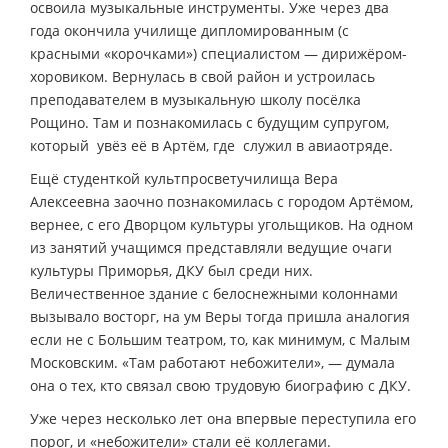
освоила музыкальные инструменты. Уже через два
года окончила училище дипломированным (с
красными «корочками») специалистом — дирижёром-
хоровиком. Вернулась в свой район и устроилась
преподавателем в музыкальную школу посёлка
Рощино. Там и познакомилась с будущим супругом,
который увёз её в Артём, где служил в авиаотряде.
Ещё студенткой культпросветучилища Вера
Алексеевна заочно познакомилась с городом Артёмом,
вернее, с его Дворцом культуры угольщиков. На одном
из занятий учащимся представляли ведущие очаги
культуры Приморья, ДКУ был среди них.
Величественное здание с белоснежными колоннами
вызывало восторг, на ум Веры тогда пришла аналогия
если не с Большим театром, то, как минимум, с Малым
Московским. «Там работают небожители», — думала
она о тех, кто связал свою трудовую биографию с ДКУ.
Уже через несколько лет она впервые переступила его
порог, и «небожители» стали её коллегами.