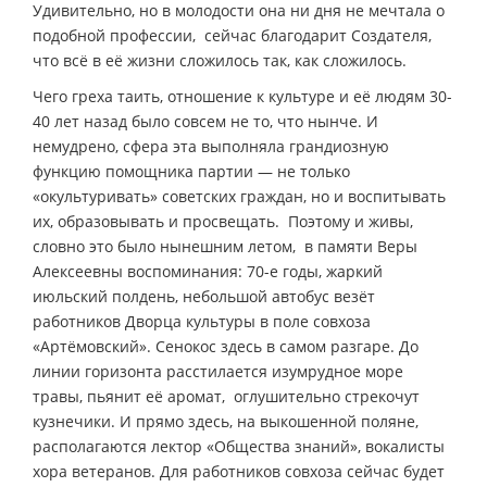
Удивительно, но в молодости она ни дня не мечтала о
подобной профессии, сейчас благодарит Создателя,
что всё в её жизни сложилось так, как сложилось.
Чего греха таить, отношение к культуре и её людям 30-
40 лет назад было совсем не то, что нынче. И
немудрено, сфера эта выполняла грандиозную
функцию помощника партии — не только
«окультуривать» советских граждан, но и воспитывать
их, образовывать и просвещать. Поэтому и живы,
словно это было нынешним летом, в памяти Веры
Алексеевны воспоминания: 70-е годы, жаркий
июльский полдень, небольшой автобус везёт
работников Дворца культуры в поле совхоза
«Артёмовский». Сенокос здесь в самом разгаре. До
линии горизонта расстилается изумрудное море
травы, пьянит её аромат, оглушительно стрекочут
кузнечики. И прямо здесь, на выкошенной поляне,
располагаются лектор «Общества знаний», вокалисты
хора ветеранов. Для работников совхоза сейчас будет