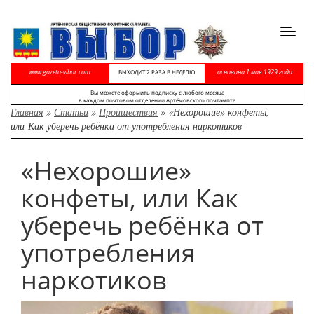
Toggl
navig
www.gazeta-vibor.com
основана 1 мая 1929 года
ВЫХОДИТ 2 РАЗА В НЕДЕЛЮ
Вы можете оформить подписку с любого месяца
в каждом почтовом отделении Артёмовского почтампта
Главная
»
Статьи
»
Проишествия
»
«Нехорошие» конфеты,
или Как уберечь ребёнка от употребления наркотиков
«Нехорошие»
конфеты, или Как
уберечь ребёнка от
употребления
наркотиков