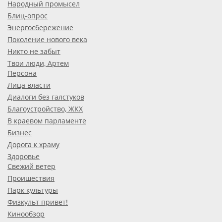
Народный промысел
Блиц-опрос
Энергосбережение
Поколение нового века
Никто не забыт
Твои люди, Артем
Персона
Лица власти
Диалоги без галстуков
Благоустройство, ЖКХ
В краевом парламенте
Бизнес
Дорога к храму
Здоровье
Свежий ветер
Проишествия
Парк культуры
Физкульт привет!
Кинообзор