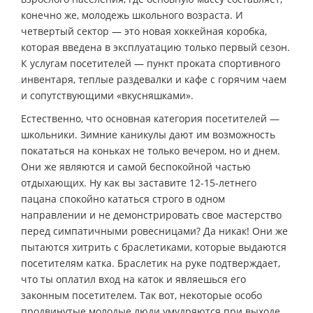
конечно же, молодежь школьного возраста. И
четвертый сектор — это новая хоккейная коробка,
которая введена в эксплуатацию только первый сезон.
К услугам посетителей — пункт проката спортивного
инвентаря, теплые раздевалки и кафе с горячим чаем
и сопутствующими «вкусняшками».
Естественно, что основная категория посетителей —
школьники. Зимние каникулы дают им возможность
покататься на коньках не только вечером, но и днем.
Они же являются и самой беспокойной частью
отдыхающих. Ну как вы заставите 12-15-летнего
пацана спокойно кататься строго в одном
направлении и не демонстрировать свое мастерство
перед симпатичными ровесницами? Да никак! Они же
пытаются хитрить с браслетиками, которые выдаются
посетителям катка. Браслетик на руке подтверждает,
что ты оплатил вход на каток и являешься его
законным посетителем. Так вот, некоторые особо
продвинутые молодые люди умудряются при выходе