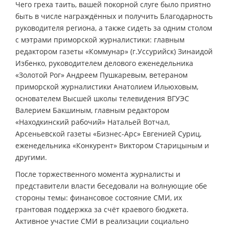
Чего греха таить, вашей покорной слуге было приятно
быть в числе награждённых и получить Благодарность
руководителя региона, а также сидеть за одним столом
с мэтрами приморской журналистики: главным
редактором газеты «Коммунар» (г.Уссурийск) Зинаидой
Избенко, руководителем делового еженедельника
«Золотой Рог» Андреем Пушкаревым, ветераном
приморской журналистики Анатолием Ильюховым,
основателем Высшей школы телевидения ВГУЭС
Валерием Бакшиным, главным редактором
«Находкинский рабочий» Натальей Вотчал,
Арсеньевской газеты «Бизнес-Арс» Евгенией Суриц,
еженедельника «Конкурент» Виктором Старицыным и
другими.
После торжественного момента журналисты и
представители власти беседовали на волнующие обе
стороны темы: финансовое состояние СМИ, их
грантовая поддержка за счёт краевого бюджета.
Активное участие СМИ в реализации социально