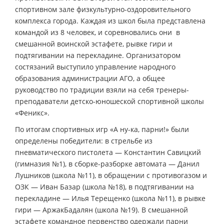
спортивном зале физкультурно-оздоровительного
комплекса города. Каждая из школ была представлена
командой из 8 человек, и соревновались они в
смешанной воинской эстафете, рывке гири и
подтягивании на перекладине. Организатором
состязаний выступило управление народного
образования администрации АГО, а общее
руководство по традиции взяли на себя тренеры-
преподаватели детско-юношеской спортивной школы
«Феникс».
По итогам спортивных игр «А ну-ка, парни!» были
определены победители: в стрельбе из
пневматического пистолета — Константин Савицкий
(гимназия №1), в сборке-разборке автомата — Данил
Лушников (школа №11), в обращении с противогазом и
ОЗК — Иван Базар (школа №18), в подтягивании на
перекладине — Илья Терещенко (школа №11), в рывке
гири — АржакБадалян (школа №19). В смешанной
эстафете командное первенство одержали парни