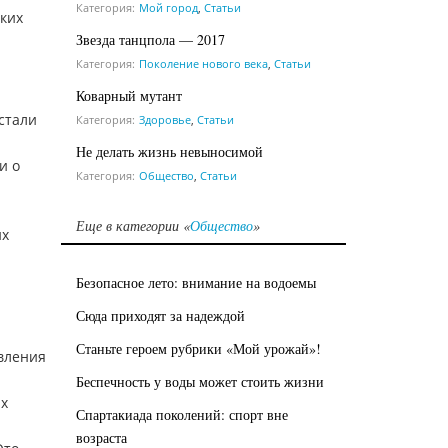
Категория:
Мой город
,
Статьи
аких
Звезда танцпола — 2017
Категория:
Поколение нового века
,
Статьи
Коварный мутант
стали
Категория:
Здоровье
,
Статьи
Не делать жизнь невыносимой
и о
Категория:
Общество
,
Статьи
Еще в категории «
Общество
»
их
Безопасное лето: внимание на водоемы
Сюда приходят за надеждой
Станьте героем рубрики «Мой урожай»!
вления
Беспечность у воды может стоить жизни
их
Спартакиада поколений: спорт вне
возраста