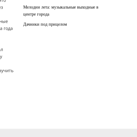
Это
Мелодии лета: музыкальные выходные в
ез
центре города
нные
Дачники под прицелом
а года
ал
у
зучить