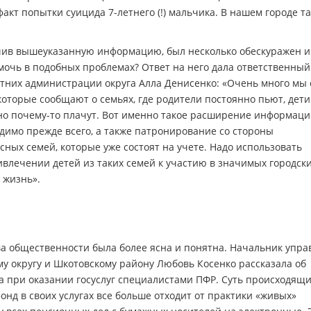
акт попытки суицида 7-летнего (!) мальчика. В нашем городе т
лучив вышеуказанную информацию, был несколько обескуражен и
мочь в подобных проблемах? Ответ на него дала ответственный
тних администрации округа Алла Денисенко: «Очень много мы 
которые сообщают о семьях, где родители постоянно пьют, дети
но почему-то плачут. Вот именно такое расширение информаци
димо прежде всего, а также патронирование со стороны
ных семей, которые уже состоят на учете. Надо использовать
влечении детей из таких семей к участию в значимых городск
 жизнь».
ва общественности была более ясна и понятна. Начальник упра
у округу и Шкотовскому району Любовь Косенко рассказала об
а при оказании госуслуг специалистами ПФР. Суть происходящ
нд в своих услугах все больше отходит от практики «живых»