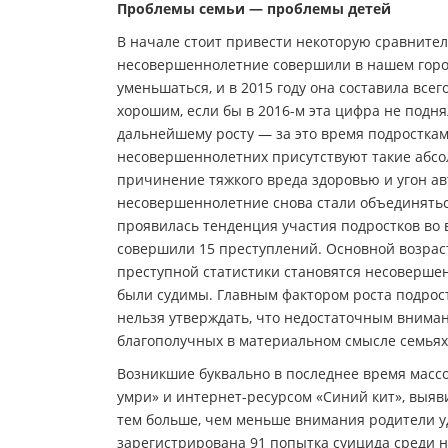
Проблемы семьи — проблемы детей
В начале стоит привести некоторую сравнитель
несовершеннолетние совершили в нашем город
уменьшаться, и в 2015 году она составила все
хорошим, если бы в 2016-м эта цифра не подня
дальнейшему росту — за это время подростка
несовершеннолетних присутствуют такие абсол
причинение тяжкого вреда здоровью и угон ав
несовершеннолетние снова стали объединяться
проявилась тенденция участия подростков во 
совершили 15 преступлений. Основной возраст
преступной статистики становятся несовершен
были судимы. Главным фактором роста подрост
нельзя утверждать, что недостаточным вниман
благополучных в материальном смысле семьях
Возникшие буквально в последнее время массо
умри» и интернет-ресурсом «Синий кит», выя
тем больше, чем меньше внимания родители уд
зарегистрирована 91 попытка суицида среди н