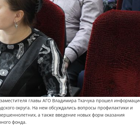
 заместителя главы АГО Владимира Ткачука прошел информац
дского округа. На нем обсуждались вопросы профилактики и
ершеннолетних, а также введение новых форм оказания
нного фонда.