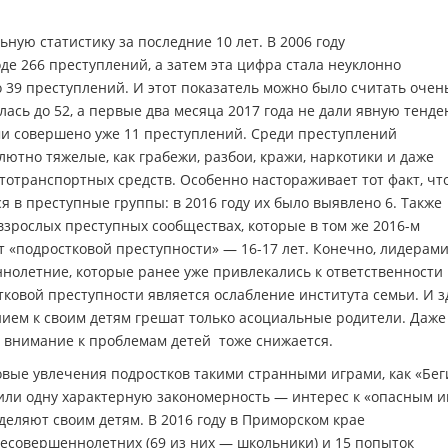
ную статистику за последние 10 лет. В 2006 году
е 266 преступлений, а затем эта цифра стала неуклонно
го 39 преступлений. И этот показатель можно было считать очен
лась до 52, а первые два месяца 2017 года не дали явную тенд
ми совершено уже 11 преступлений. Среди преступлений
ютно тяжелые, как грабежи, разбои, кражи, наркотики и даже
тотранспортных средств. Особенно настораживает тот факт, чт
 в преступные группы: в 2016 году их было выявлено 6. Также
взрослых преступных сообществах, которые в том же 2016-м
 «подростковой преступности» — 16-17 лет. Конечно, лидерам
нолетние, которые ранее уже привлекались к ответственности
ковой преступности является ослабление института семьи. И з
ием к своим детям грешат только асоциальные родители. Даже
 внимание к проблемам детей тоже снижается.
вые увлечения подростков такими странными играми, как «Бег
вили одну характерную закономерность — интерес к «опасным и
еляют своим детям. В 2016 году в Приморском крае
есовершеннолетних (69 из них — школьники) и 15 попыток