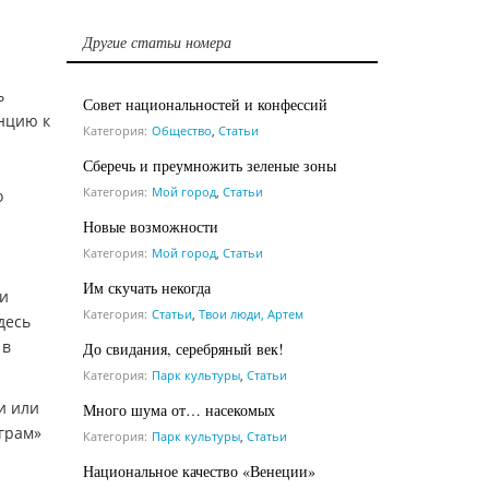
Другие статьи номера
ь
Совет национальностей и конфессий
енцию к
Категория:
Общество
,
Статьи
Сберечь и преумножить зеленые зоны
Категория:
Мой город
,
Статьи
о
Новые возможности
Категория:
Мой город
,
Статьи
и
Им скучать некогда
 и
Категория:
Статьи
,
Твои люди, Артем
десь
 в
До свидания, серебряный век!
Категория:
Парк культуры
,
Статьи
и или
Много шума от… насекомых
грам»
Категория:
Парк культуры
,
Статьи
Национальное качество «Венеции»