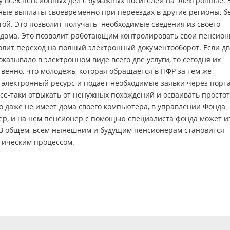
ду всех пенсионных дел с бумажных носителей на электронные. 
ные выплаты своевременно при переездах в другие регионы, б
той. Это позволит получать необходимые сведения из своего
из дома. Это позволит работающим контролировать свои пенсио
олит переход на полный электронный документооборот. Если дв
азывало в электронном виде всего две услуги, то сегодня их
венно, что молодежь, которая обращается в ПФР за тем же
 электронный ресурс и подает необходимые заявки через порт
все-таки отвыкать от ненужных похождений и осваивать простот
то даже не имеет дома своего компьютера, в управлении Фонда
ер, и на нем пенсионер с помощью специалиста фонда может и
. В общем, всем нынешним и будущим пенсионерам становится
гическим процессом.