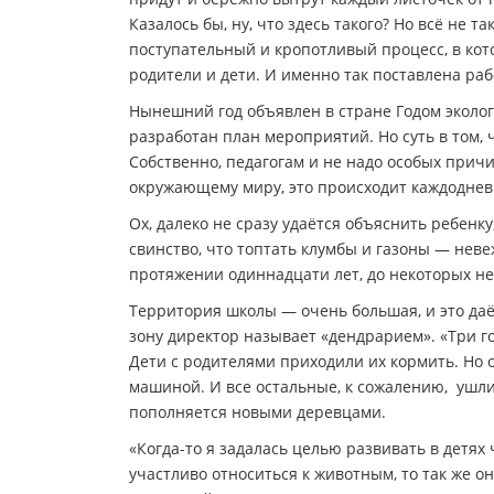
Казалось бы, ну, что здесь такого? Но всё не 
поступательный и кропотливый процесс, в кот
родители и дети. И именно так поставлена раб
Нынешний год объявлен в стране Годом экологи
разработан план мероприятий. Но суть в том, 
Собственно, педагогам и не надо особых прич
окружающему миру, это происходит каждоднев
Ох, далеко не сразу удаётся объяснить ребенку
свинство, что топтать клумбы и газоны — неве
протяжении одиннадцати лет, до некоторых не 
Территория школы — очень большая, и это даё
зону директор называет «дендрарием». «Три год
Дети с родителями приходили их кормить. Но 
машиной. И все остальные, к сожалению, ушли
пополняется новыми деревцами.
«Когда-то я задалась целью развивать в детях
участливо относиться к животным, то так же он