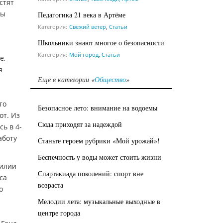
стят
лы
Педагогика 21 века в Артёме
Категория:
Свежий ветер
,
Статьи
Школьники знают многое о безопасности
Категория:
Мой город
,
Статьи
е,
я
Еще в категории «
Общество
»
то
Безопасное лето: внимание на водоемы
от. Из
Сюда приходят за надеждой
ь в 4-
аботу
Станьте героем рубрики «Мой урожай»!
Беспечность у воды может стоить жизни
Лилии
Спартакиада поколений: спорт вне
са
возраста
о
Мелодии лета: музыкальные выходные в
центре города