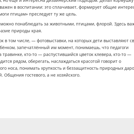
а, но еще и интересна дизайнерским подходом. Делал кормушку
 важен в воспитании: это сплачивает, формирует общие интере
оги птицам» преследует ту же цель.
де можно понаблюдать за животными, птицами, флорой. Здесь ва
разие природы края.
ок в том числе, — фотовыставки, на которых дети выставляют с
ебёнком, запечатлённый им момент, понимаешь, что педагоги
а травинке, кто-то — распустившийся цветок клевера, кто-то —
одится рядом, оберегать, наслаждаться красотой говорит о
ого носа, понимать хрупкость и беззащитность природных даро
 Общения гостевого, а не хозяйского.