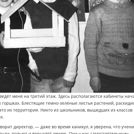
ведёт меня на третий этаж. Здесь располагаются кабинеты нач
х горшках. Блестящие темно-зелёные листья растений, раскиди
 это их территория. Никто из школьников, вышедших из классов
х.
ворит директор, — даже во время каникул, я уверена, что учен
пыли, польют и взрыхлят землю. Они у нас самостоятельные».