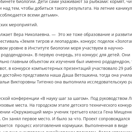
абинете биологии. Дети сами ухаживают за рыбками: кормят, чи
 над тем, чтобы добиться такого результата. На летние канику
 соблюдается всеми детьми».
ских мероприятий.
лжает Вера Николаевна. — Это же тоже образование и развити
естиваль «Земля тигров и леопардов», конкурс поделок «Золота
евом уровне в Институте биологии моря участвуем в научно-
ододендрона». В первую очередь, это конкурс для детей. Они
льно главным объектом их изучения был именно рододендрон, 
вот, в конкурсе компьютерных презентаций участвовало 29 раб
м достойно представила наша Даша Ветошкина, тогда она училас
атальи Викторовны Титенко она выполнила исследовательскую р
ской конференции «В науку шаг за шагом». Под руководством 
овые места. На городском этапе детского технического конкур
лении «Окружающий мир» ученик третьего класса Гена Мищенк
 Он занял первое место. И было за что. Проект сопровождался
вается процесс изготовления кормушки. Выполненная в виде