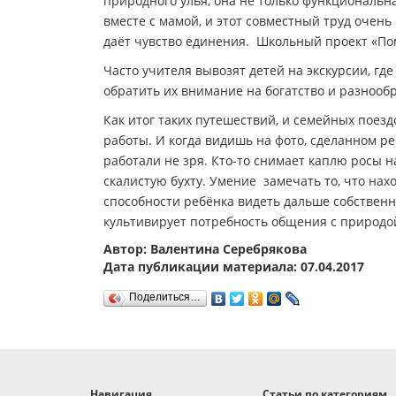
природного улья, она не только функциональн
вместе с мамой, и этот совместный труд очень
даёт чувство единения. Школьный проект «Пом
Часто учителя вывозят детей на экскурсии, г
обратить их внимание на богатство и разнооб
Как итог таких путешествий, и семейных поезд
работы. И когда видишь на фото, сделанном р
работали не зря. Кто-то снимает каплю росы н
скалистую бухту. Умение замечать то, что нах
способности ребёнка видеть дальше собственн
культивирует потребность общения с природой.
Автор: Валентина Серебрякова
Дата публикации материала: 07.04.2017
Поделиться…
Навигация
Статьи по категориям