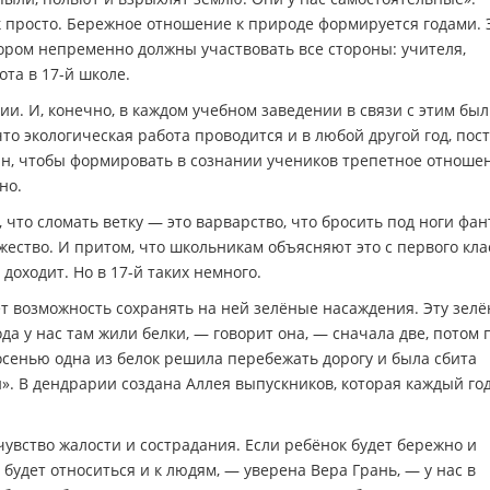
так просто. Бережное отношение к природе формируется годами. 
ором непременно должны участвовать все стороны: учителя,
ота в 17-й школе.
и. И, конечно, в каждом учебном заведении в связи с этим был
что экологическая работа проводится и в любой другой год, пос
ин, чтобы формировать в сознании учеников трепетное отноше
но.
, что сломать ветку — это варварство, что бросить под ноги фа
жество. И притом, что школьникам объясняют это с первого кла
доходит. Но в 17-й таких немного.
т возможность сохранять на ней зелёные насаждения. Эту зел
а у нас там жили белки, — говорит она, — сначала две, потом 
осенью одна из белок решила перебежать дорогу и была сбита
». В дендрарии создана Аллея выпускников, которая каждый го
 чувство жалости и сострадания. Если ребёнок будет бережно и
 будет относиться и к людям, — уверена Вера Грань, — у нас в