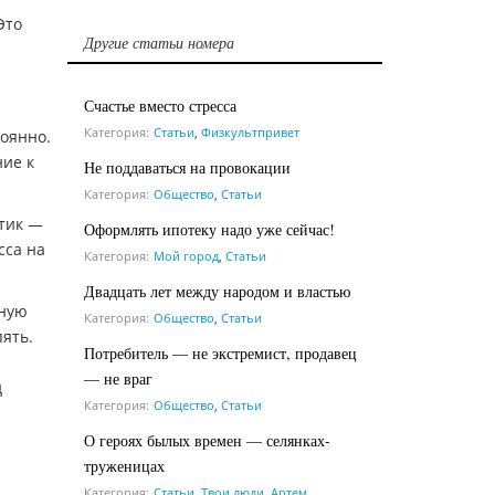
Это
Другие статьи номера
Счастье вместо стресса
Категория:
Статьи
,
Физкультпривет
тоянно.
ние к
Не поддаваться на провокации
Категория:
Общество
,
Статьи
нтик —
Оформлять ипотеку надо уже сейчас!
сса на
Категория:
Мой город
,
Статьи
Двадцать лет между народом и властью
ёную
Категория:
Общество
,
Статьи
пять.
Потребитель — не экстремист, продавец
— не враг
д
Категория:
Общество
,
Статьи
О героях былых времен — селянках-
труженицах
Категория:
Статьи
,
Твои люди, Артем