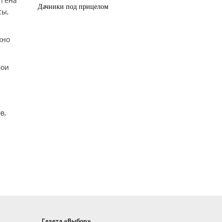
 Гена
Дачники под прицелом
сы,
жно
вои
в,
Газета «Выбор»