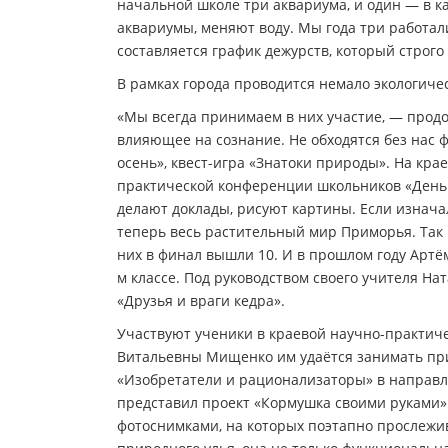
начальной школе три аквариума, и один — в к
аквариумы, меняют воду. Мы года три работали
составляется график дежурств, который строго
В рамках города проводится немало экологиче
«Мы всегда принимаем в них участие, — продо
влияющее на сознание. Не обходятся без нас ф
осень», квест-игра «Знатоки природы». На кра
практической конференции школьников «День р
делают доклады, рисуют картины. Если изнача
теперь весь растительный мир Приморья. Так 
них в финал вышли 10. И в прошлом году Артё
м классе. Под руководством своего учителя Н
«Друзья и враги кедра».
Участвуют ученики в краевой научно-практиче
Витальевны Мищенко им удаётся занимать приз
«Изобретатели и рационализаторы» в направ
представил проект «Кормушка своими руками».
фотоснимками, на которых поэтапно прослежи