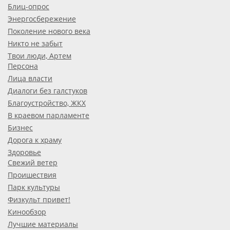
Блиц-опрос
Энергосбережение
Поколение нового века
Никто не забыт
Твои люди, Артем
Персона
Лица власти
Диалоги без галстуков
Благоустройство, ЖКХ
В краевом парламенте
Бизнес
Дорога к храму
Здоровье
Свежий ветер
Проишествия
Парк культуры
Физкульт привет!
Кинообзор
Лучшие материалы