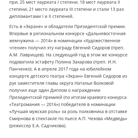
при, 25 мест лауреата I степени, 18 мест лауреата II
степени, 21 место лауреата III степени и стали 13 раз
дипломантами I и II степеней.
Есть в «Экране» и обладатели Президентской премии.
Впервые в региональном конкурсе «Дальневосточная
жемчужина — 2014» в номинации «Художественное
чтение» получил эту награду Евгений Сидоров (преп.
А.М. Лаврищев). На следующий год в этом же конкурсе
подхватила эстафету Полина Захарова (преп. И.Н.
Панченко). А в апреле 2017 года на юбилейном
концерте детского театра «Экран» Евгений Сидоров из
рук заместителя главы округа Натальи Волковой
получил еще один Диплом о награждении
Президентской премией (по итогам краевого конкурса
«Театромания — 2016») победителя в номинации
«Лучшая мужская роль» за роль полковника в отставке
Смирнова в спектакле по пьесе А.П. Чехова «Медведь»
(режиссер Е.А. Садчикова).