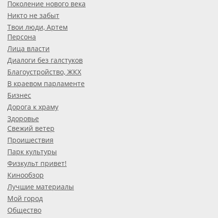
Поколение нового века
Никто не забыт
Твои люди, Артем
Персона
Лица власти
Диалоги без галстуков
Благоустройство, ЖКХ
В краевом парламенте
Бизнес
Дорога к храму
Здоровье
Свежий ветер
Проишествия
Парк культуры
Физкульт привет!
Кинообзор
Лучшие материалы
Мой город
Общество