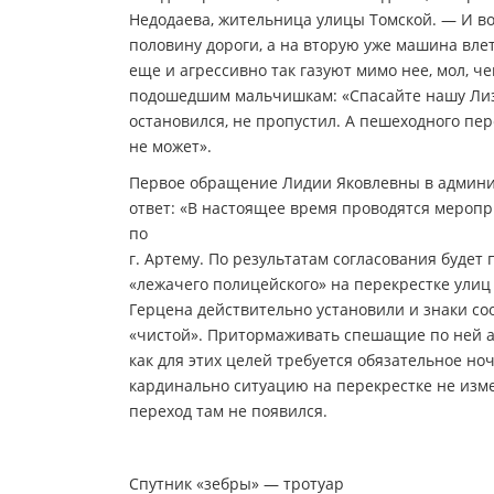
Недодаева, жительница улицы Томской. — И во
половину дороги, а на вторую уже машина влета
еще и агрессивно так газуют мимо нее, мол, че
подошедшим мальчишкам: «Спасайте нашу Лизон
остановился, не пропустил. А пешеходного пер
не может».
Первое обращение Лидии Яковлевны в админи
ответ: «В настоящее время проводятся мероп
по
г. Артему. По результатам согласования будет
«лежачего полицейского» на перекрестке улиц
Герцена действительно установили и знаки со
«чистой». Притормаживать спешащие по ней ав
как для этих целей требуется обязательное н
кардинально ситуацию на перекрестке не изме
переход там не появился.
Спутник «зебры» — тротуар