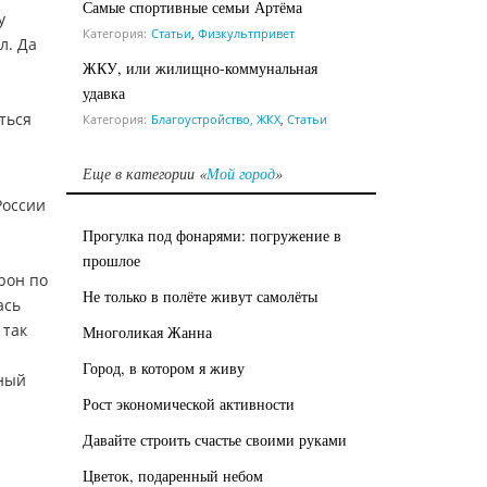
Самые спортивные семьи Артёма
у
Категория:
Статьи
,
Физкультпривет
л. Да
ЖКУ, или жилищно-коммунальная
удавка
ться
Категория:
Благоустройство, ЖКХ
,
Статьи
Еще в категории «
Мой город
»
й
России
Прогулка под фонарями: погружение в
прошлое
рон по
Не только в полёте живут самолёты
ась
 так
Многоликая Жанна
Город, в котором я живу
дный
Рост экономической активности
Давайте строить счастье своими руками
Цветок, подаренный небом