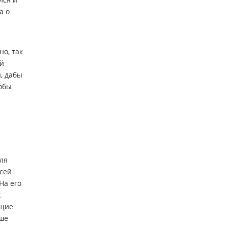
а о
й
но, так
ый
, дабы
тобы
ля
ксей
На его
х
ющие
ьше