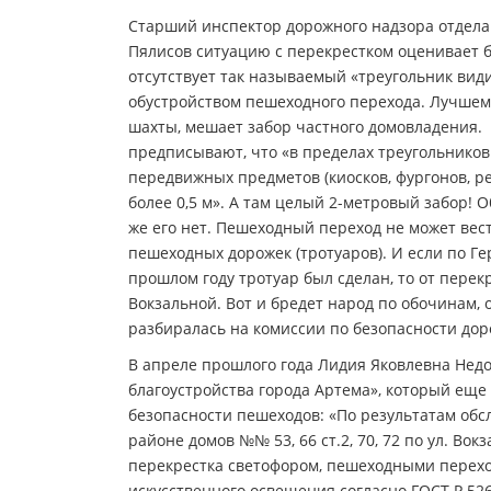
Старший инспектор дорожного надзора отдела
Пялисов ситуацию с перекрестком оценивает б
отсутствует так называемый «треугольник види
обустройством пешеходного перехода. Лучшем
шахты, мешает забор частного домовладения.
предписывают, что «в пределах треугольников
передвижных предметов (киосков, фургонов, ре
более 0,5 м». А там целый 2-метровый забор! 
же его нет. Пешеходный переход не может вес
пешеходных дорожек (тротуаров). И если по Г
прошлом году тротуар был сделан, то от перек
Вокзальной. Вот и бредет народ по обочинам, 
разбиралась на комиссии по безопасности до
В апреле прошлого года Лидия Яковлевна Нед
благоустройства города Артема», который еще
безопасности пешеходов: «По результатам обсл
районе домов №№ 53, 66 ст.2, 70, 72 по ул. В
перекрестка светофором, пешеходными переход
искусственного освещения согласно ГОСТ Р 5