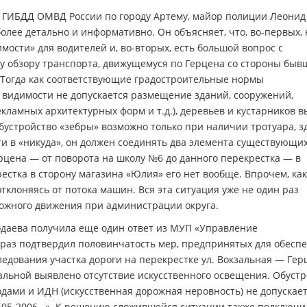
 ГИБДД ОМВД России по городу Артему, майор полиции Леонид
олее детально и информативно. Он объясняет, что, во-первых, 
мости» для водителей и, во-вторых, есть большой вопрос с
у обзору транспорта, движущемуся по Герцена со стороны быв
 Тогда как соответствующие градостроительные нормы
 видимости не допускается размещение зданий, сооружений,
кламных архитектурных форм и т.д.), деревьев и кустарников 
Обустройство «зебры» возможно только при наличии тротуара, з
ти в «никуда», он должен соединять два элемента существующи
ерцена — от поворота на школу №6 до данного перекрестка — в
рестка в сторону магазина «Юлия» его нет вообще. Впрочем, как
отклоняясь от потока машин. Вся эта ситуация уже не один раз
рожного движения при администрации округа.
одаева получила еще один ответ из МУП «Управление
 раз подтвердил половинчатость мер, предпринятых для обесп
едования участка дороги на перекрестке ул. Вокзальная — Герц
окзальной выявлено отсутствие искусственного освещения. Обуст
ами и ИДН (искусственная дорожная неровность) не допускает
2605-2006…». К решению сложившейся ситуации также подключи