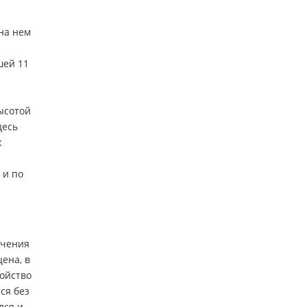
на нем
шей 11
высотой
десь
х
 и по
ечения
ена, в
ройство
ся без
лся и