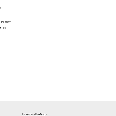
е
Но вот
м. И
.
я
Газета «Выбор»