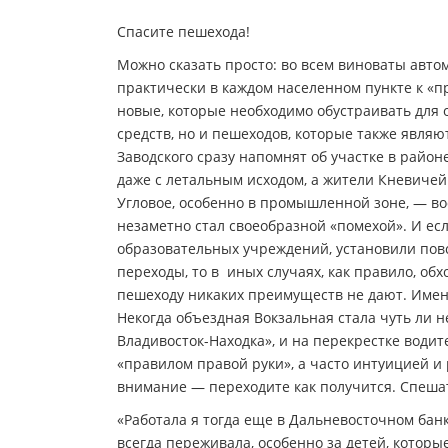
Спасите пешехода!
Можно сказать просто: во всем виноваты автом
практически в каждом населенном пункте к «
новые, которые необходимо обустраивать для
средств, но и пешеходов, которые также явля
Заводского сразу напомнят об участке в район
даже с летальным исходом, а жители Кневичей 
Угловое, особенно в промышленной зоне, — во
незаметно стал своеобразной «помехой». И ес
образовательных учреждений, установили повс
переходы, то в иных случаях, как правило, об
пешеходу никаких преимуществ не дают. Имен
Некогда объездная Вокзальная стала чуть ли 
Владивосток-Находка», и на перекрестке водит
«правилом правой руки», а часто интуицией и
внимание — переходите как получится. Спеша
«Работала я тогда еще в Дальневосточном банк
всегда переживала, особенно за детей, котор