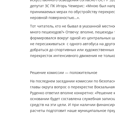
депутат ЗС ПК Игорь Чемерис: «Мною был напр
принимаемых мерах по обустройству перекрес
неровной поверхностью…».
Тот читатель, кто не бывал в указанной местно
много пешеходов?» Отвечу: вполне, пешеходы т
формировался вокруг одной из центральных ша
не пересаживаться с одного автобуса на друг
добраться до спортивных или художественных к
перекресток интенсивного движения не только
Решение комиссии — положительное
На последнем заседании комиссии по безопас
главы округа вопрос о перекрестке Вокзальная
Руденко ответил вполне конкретно: «Решение к
основании будет составлена служебная запис
средств на эти цели. И при наличии финансир
расчеты подготовит наше муниципальное пред