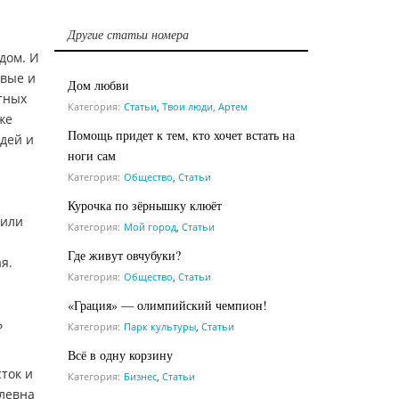
Другие статьи номера
дом. И
овые и
Дом любви
тных
Категория:
Статьи
,
Твои люди, Артем
же
Помощь придет к тем, кто хочет встать на
юдей и
ноги сам
Категория:
Общество
,
Статьи
Курочка по зёрнышку клюёт
чили
Категория:
Мой город
,
Статьи
Где живут овчубуки?
я.
Категория:
Общество
,
Статьи
«Грация» — олимпийский чемпион!
ь
Категория:
Парк культуры
,
Статьи
Всё в одну корзину
ток и
Категория:
Бизнес
,
Статьи
влевна