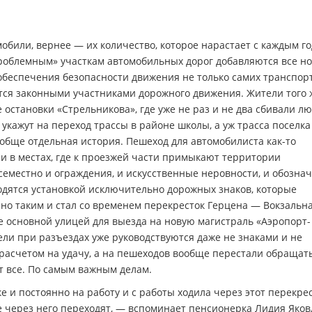
обили, вернее — их количество, которое нарастает с каждым го
проблемным» участкам автомобильных дорог добавляются все н
 обеспечения безопасности движения не только самих транспор
ются законными участниками дорожного движения. Жители того 
е остановки «Стрельникова», где уже не раз и не два сбивали л
укажут на переход трассы в районе школы, а уж трасса поселка
обще отдельная история. Пешеход для автомобилиста как-то
ли в местах, где к проезжей части примыкают территории
еместно и ограждения, и искусственные неровности, и обозна
ходятся установкой исключительно дорожных знаков, которые
но таким и стал со временем перекресток Герцена — Вокзальна
не основной улицей для выезда на новую магистраль «Аэропорт-
ели при разъездах уже руководствуются даже не знаками и не
 расчетом на удачу, а на пешеходов вообще перестали обращат
т все. По самым важным делам.
е и постоянно на работу и с работы ходила через этот перекрес
ые через него переходят, — вспоминает пенсионерка Лидия Яко