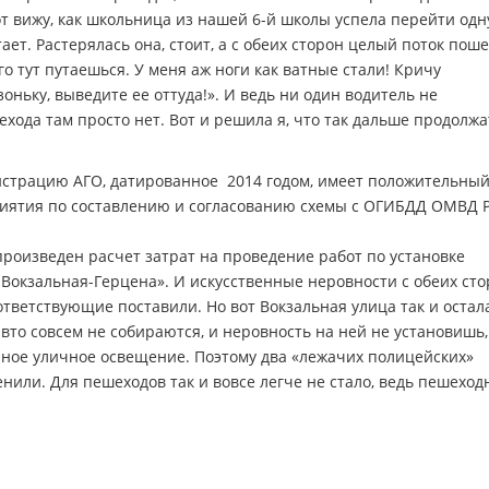
т вижу, как школьница из нашей 6-й школы успела перейти одн
ет. Растерялась она, стоит, а с обеих сторон целый поток поше
го тут путаешься. У меня аж ноги как ватные стали! Кричу
ьку, выведите ее оттуда!». И ведь ни один водитель не
ехода там просто нет. Вот и решила я, что так дальше продолжа
страцию АГО, датированное 2014 годом, имеет положительны
риятия по составлению и согласованию схемы с ОГИБДД ОМВД 
 произведен расчет затрат на проведение работ по установке
 Вокзальная-Герцена». И искусственные неровности с обеих сто
ответствующие поставили. Но вот Вокзальная улица так и остал
то совсем не собираются, и неровность на ней не установишь,
очное уличное освещение. Поэтому два «лежачих полицейских»
нили. Для пешеходов так и вовсе легче не стало, ведь пешехо