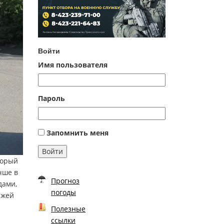
Войти
Имя пользователя
Пароль
Запомнить меня
Войти
торый
чше в
Прогноз
дами,
погоды
зжей
Полезные
ссылки