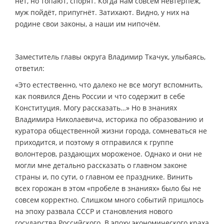
нет, но топают, спорят. Когда нам совсем невтерпёж,
муж пойдёт, припугнёт. Затихают. Видно, у них на
родине свои законы, а наши им нипочём.
Заместитель главы округа Владимир Ткачук, улыбаясь,
ответил:
«Это естественно, что далеко не все могут вспомнить,
как появился День России и что содержит в себе
Конституция. Могу рассказать…» Но в знаниях
Владимира Николаевича, историка по образованию и
куратора общественной жизни города, сомневаться не
приходится, и поэтому я отправился к группе
волонтеров, раздающих мороженое. Однако и они не
могли мне детально рассказать о главном законе
страны и, по сути, о главном ее празднике. Винить
всех горожан в этом «пробеле в знаниях» было бы не
совсем корректно. Слишком много событий пришлось
на эпоху развала СССР и становления нового
государства Российского. В эпоху экономического краха