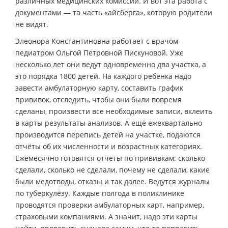
различных медицинских комиссий. И вот эта работа с
документами — та часть «айсберга», которую родители
не видят.
Элеонора Константиновна работает с врачом-
педиатром Ольгой Петровной Пискуновой. Уже
несколько лет они ведут одновременно два участка, а
это порядка 1800 детей. На каждого ребёнка надо
завести амбулаторную карту, составить график
прививок, отследить, чтобы они были вовремя
сделаны, произвести все необходимые записи, вклеить
в карты результаты анализов. А ещё ежеквартально
производится перепись детей на участке, подаются
отчёты об их численности и возрастных категориях.
Ежемесячно готовятся отчёты по прививкам: сколько
сделали, сколько не сделали, почему не сделали, какие
были медотводы, отказы и так далее. Ведутся журналы
по туберкулёзу. Каждые полгода в поликлинике
проводятся проверки амбулаторных карт, например,
страховыми компаниями. А значит, надо эти карты