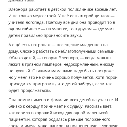
Элеонора работает в детской поликлинике восемь лет.
И не только медсестрой. У неё есть второй диплом —
учителя-логопеда. Поэтому все дни она проводит то в
одном кабинете — на участке, то в другом — где учит
детей правильно произносить звуки.
А ещё есть патронаж — посещение младенцев на
дому. Сложно работать с неблагополучными семьями.
«Жалко детей, — говорит Элеонора, — когда малыш
лежит в грязном памперсе, недокормленный, никому
не нужный. С такими мамашами надо быть построже,
но у меня это не очень хорошо получается. Хотя порой
приходится пригрозить, что детей заберут, если так
будет продолжаться».
Она помнит имена и фамилии всех детей на участке. И
близко к сердцу принимает их судьбу. Рассказывает,
как верила в хороший исход для одной маленькой
пациентки, которая родилась раньше положенного
срока и имела мало шансов на полноценную, здоровую