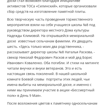
доски стал возможен благодаря инициативе
активистов ТОСа «Силинский», которые организовали
сбор средств на изготовление памятной плиты.
Всю творческую часть проведения торжественного
мероприятия взяли на себя учащиеся школы №8 под
руководством директора местного Дома культуры
Надежды Климовой. На открывшейся мемориальной
доске ­ известные сельчанам фамилии. Их двадцать
шесть. «Здесь только моих два родственника, ­
рассказывает директор школы №8 Наталья Раскова, ­
свекор Николай Федорович Расков и мой дед Борис
Иванович Коваленко. Оба погибли. И стихи на митинге
читали внучки и внуки ветеранов. Это и есть
настоящая связь поколений. В нашей школьной
комнате Боевой славы портреты этих людей, чьи
имена выбиты на мемориальной доске, и именно с
ними мы принимаем участие в акции «Бессмертный
полк» в День 9 Мая».
После возложения цветов к памятнику односельчанам