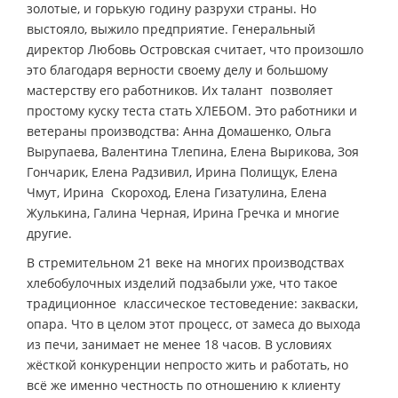
золотые, и горькую годину разрухи страны. Но
выстояло, выжило предприятие. Генеральный
директор Любовь Островская считает, что произошло
это благодаря верности своему делу и большому
мастерству его работников. Их талант позволяет
простому куску теста стать ХЛЕБОМ. Это работники и
ветераны производства: Анна Домашенко, Ольга
Вырупаева, Валентина Тлепина, Елена Вырикова, Зоя
Гончарик, Елена Радзивил, Ирина Полищук, Елена
Чмут, Ирина Скороход, Елена Гизатулина, Елена
Жулькина, Галина Черная, Ирина Гречка и многие
другие.
В стремительном 21 веке на многих производствах
хлебобулочных изделий подзабыли уже, что такое
традиционное классическое тестоведение: закваски,
опара. Что в целом этот процесс, от замеса до выхода
из печи, занимает не менее 18 часов. В условиях
жёсткой конкуренции непросто жить и работать, но
всё же именно честность по отношению к клиенту