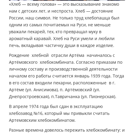
«Хлеб — всему голова» — это высказывание знакомо
нам с детских лет, и неспроста. Хлеб — достояние
России, наш символ. Не только труд хлебопашца был
одним из самых почитаемых на Руси, не меньше
уважали пекарей, тех, кто превращал муку в
ароматный каравай. Хлеб на Руси умели и любили
печь, вкладывая частичку души в каждое изделие.
Рождение хлебной отрасли Артёма начиналось с
Артёмовского хлебокомбината. Согласно приказам по
личному составу и производственной деятельности
началом его работы считается январь 1939 года. Тогда
в его состав входили пекарни, расположенные в г.
Артёме (ул. Анисимова), п. Артёмовский (ул.
Днепростроевская), п.Тавричанка (ул. Пионерская).
В апреле 1974 года был сдан в эксплуатацию
хлебозавод №16, который мы привыкли считать
Артемовским хлебокомбинатом.
Разные времена довелось пережить хлебокомбинату: и