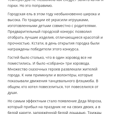
горки. Но это поправимо.
Городская ель в этом году необыкновенно широка и
высока. По традиции её украсили игрушками,
изготовленными детьми совместно с родителями.
Предварительный городской конкурс позволил
отобрать лучшие изделия, отличающиеся красотой и
прочностью. Кстати, в день открытия городка были
награждены победители этого конкурса.
Гостей было столько, что в один хоровод все не
поместились. И было «собрано» три хоровода.
Множество сказочных героев развлекали жителей
города. К ним примкнули и волонтёры, которые
показывали движения танцевального флэшмоба. В
общем, кто хотел повеселиться, тот повеселился от
души.
Но самым эффектным стало появление Деда Мороза,
который прибыл на праздник не на своих двоих, а в
белой карете, запряжённой белой лошадью. Трижды