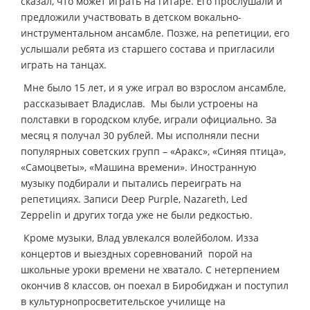
сказал, что может играть на гитаре. Его прослушали и
предложили участвовать в детском вокально­
инструментальном ансамбле. Позже, на репетиции, его
услышали ребята из старшего состава и пригласили
играть на танцах.
­ Мне было 15 лет, и я уже играл во взрослом ансамбле,
­ рассказывает Владислав. ­ Мы были устроены на
полставки в городском клубе, играли официально. За
месяц я получал 30 рублей. Мы исполняли песни
популярных советских групп – «Аракс», «Синяя птица»,
«Самоцветы», «Машина времени». Иностранную
музыку подбирали и пытались переиграть на
репетициях. Записи Deep Purple, Nazareth, Led
Zeppelin и других тогда уже не были редкостью.
Кроме музыки, Влад увлекался волейболом. Из­за
концертов и выездных соревнований порой на
школьные уроки времени не хватало. С нетерпением
окончив 8 классов, он поехал в Биробиджан и поступил
в культурно­просветительское училище на