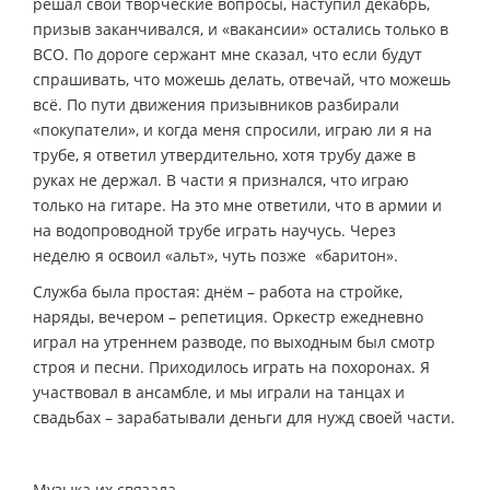
решал свои творческие вопросы, наступил декабрь,
призыв заканчивался, и «вакансии» остались только в
ВСО. По дороге сержант мне сказал, что если будут
спрашивать, что можешь делать, отвечай, что можешь
всё. По пути движения призывников разбирали
«покупатели», и когда меня спросили, играю ли я на
трубе, я ответил утвердительно, хотя трубу даже в
руках не держал. В части я признался, что играю
только на гитаре. На это мне ответили, что в армии и
на водопроводной трубе играть научусь. Через
неделю я освоил «альт», чуть позже ­ «баритон».
Служба была простая: днём – работа на стройке,
наряды, вечером – репетиция. Оркестр ежедневно
играл на утреннем разводе, по выходным был смотр
строя и песни. Приходилось играть на похоронах. Я
участвовал в ансамбле, и мы играли на танцах и
свадьбах – зарабатывали деньги для нужд своей части.
Музыка их связала