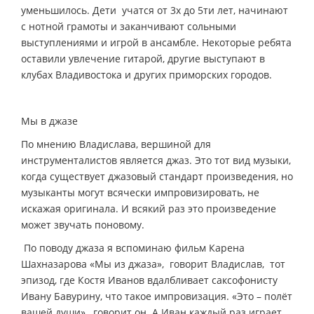
уменьшилось. Дети учатся от 3­х до 5­ти лет, начинают
с нотной грамоты и заканчивают сольными
выступлениями и игрой в ансамбле. Некоторые ребята
оставили увлечение гитарой, другие выступают в
клубах Владивостока и других приморских городов.
Мы в джазе
По мнению Владислава, вершиной для
инструменталистов является джаз. Это тот вид музыки,
когда существует джазовый стандарт произведения, но
музыканты могут всячески импровизировать, не
искажая оригинала. И всякий раз это произведение
может звучать по­новому.
­ По поводу джаза я вспоминаю фильм Карена
Шахназарова «Мы из джаза», ­ говорит Владислав, ­ тот
эпизод, где Костя Иванов вдалбливает саксофонисту
Ивану Бавурину, что такое импровизация. «Это – полёт
вашей души», ­ говорит он. А Иван каждый раз играет