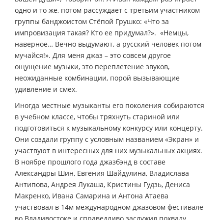
одно и то же, потом рассуждает с третьим участником
группы банджоистом Стёпой Грушко: «Что за
импровизация такая? Кто ее придумал?». ­ «Немцы,
наверное… Вечно выдумают, а русский человек потом
мучайся!». Для меня джаз – это совсем другое
ощущение музыки, это переплетение звуков,
неожиданные комбинации, порой вызывающие
удивление и смех.
Иногда местные музыканты его поколения собираются
в учебном классе, чтобы тряхнуть стариной или
подготовиться к музыкальному конкурсу или концерту.
Они создали группу с условным названием «Экран» и
участвуют в интересных для них музыкальных акциях.
В ноябре прошлого года джаз­бэнд в составе
Александры Шин, Евгения Шайдулина, Владислава
Антипова, Андрея Лукаша, Кристины Гудзь, Дениса
Макренко, Ивана Самарина и Антона Атаева
участвовал в 14­м международном джазовом фестивале
во Владивостоке и справедливо заслужил похвалу