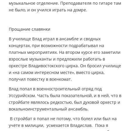
музыкальное отделение. Преподавателя по гитаре там
не было, и он учился играть на домре.
Прощание славянки
В училище Влад играл в ансамбле и сводных
концертах, при возможности подрабатывал на
платных мероприятиях. На втором курсе его заметили
взрослые музыканты и предложили работать в
оркестре Владивостокского цирка. Он бросил училище
и «на самом интересном месте», вместо цирка,
получил повестку в военкомат.
Влад попал в военно­строительный отряд под
Уссурийском. Часть была показательной, и в ней, что в
стройбате являлось редкостью, был духовой оркестр и
вокально­инструментальный ансамбль.
­ В стройбат я попал не потому, что болел или был на
учёте в милиции, ­ усмехается Владислав. ­ Пока я