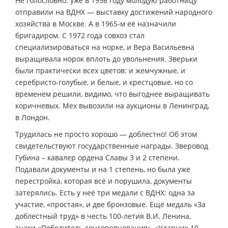
Не голословно: уже в 1956 году молодую работницу
отправили на ВДНХ — выставку достижений народного
хозяйства в Москве. А в 1965-м её назначили
бригадиром. С 1972 года совхоз стал
специализироваться на норке, и Вера Васильевна
выращивала норок вплоть до увольнения. Зверьки
были практически всех цветов: и жемчужные, и
серебристо-голубые, и белые, и крестцовые, но со
временем решили, видимо, что выгоднее выращивать
коричневых. Мех вывозили на аукционы в Ленинград,
в Лондон.
Трудилась не просто хорошо — доблестно! Об этом
свидетельствуют государственные награды. Зверовод
Губина – кавалер ордена Славы 3 и 2 степени.
Подавали документы и на 1 степень, но была уже
перестройка, которая всё и порушила, документы
затерялись. Есть у неё три медали с ВДНХ: одна за
участие, «простая», и две бронзовые. Ещё медаль «За
доблестный труд» в честь 100-летия В.И. Ленина,
знаки «Победитель соцсоревнования», «Ударник 10