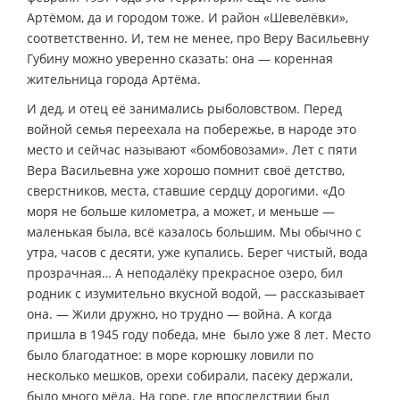
Артёмом, да и городом тоже. И район «Шевелёвки»,
соответственно. И, тем не менее, про Веру Васильевну
Губину можно уверенно сказать: она — коренная
жительница города Артёма.
И дед, и отец её занимались рыболовством. Перед
войной семья переехала на побережье, в народе это
место и сейчас называют «бомбовозами». Лет с пяти
Вера Васильевна уже хорошо помнит своё детство,
сверстников, места, ставшие сердцу дорогими. «До
моря не больше километра, а может, и меньше —
маленькая была, всё казалось большим. Мы обычно с
утра, часов с десяти, уже купались. Берег чистый, вода
прозрачная… А неподалёку прекрасное озеро, бил
родник с изумительно вкусной водой, — рассказывает
она. — Жили дружно, но трудно — война. А когда
пришла в 1945 году победа, мне было уже 8 лет. Место
было благодатное: в море корюшку ловили по
несколько мешков, орехи собирали, пасеку держали,
было много мёда. На горе, где впоследствии был