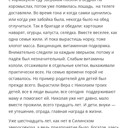
коромыслах, потом уже появилась лошадь, на телеге
доставляли. Во время гона и когда самки щенились
или когда уже забойка была, некогда было на обед
отлучиться. Так в бригаде и обедали: картошки
наварят, огурцы, капуста, селёдка. Вместе веселее, как
одна семья жили. И пока вырастишь норку, тоже
хлопот масса. Вакцинация, витаминная подкормка.
Внимательно следили за каждым зверьком, потому и
падёж был незначительный. Слабым витамины
кололи, отсаживали в отдельные клетки, выхаживали
практически всех. На семью времени порой не
оставалось. Но пример родителей для детей был
прежде всего. Вырастили Вера с Николаем троих
детей, все в люди вышли, все сегодня поддерживают
маму и помогают ей. Николая уже нет давно, мало
вместе прожили, всего тридцать лет. И дети, внуки —
её утешение, отрада, главная награда в жизни.
Уже шестнадцать лет, как нет в Силинском
зверосовхоза, а ведь предприятие было богатое, здесь