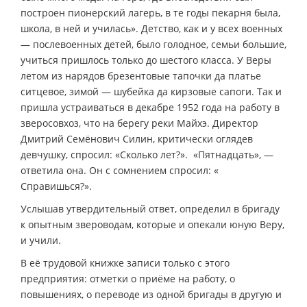
построен пионерский лагерь, в те годы пекарня была,
школа, в ней и училась». Детство, как и у всех военных
— послевоенных детей, было голодное, семьи большие,
учиться пришлось только до шестого класса. У Веры
летом из нарядов брезентовые тапочки да платье
ситцевое, зимой — шубейка да кирзовые сапоги. Так и
пришла устраиваться в декабре 1952 года на работу в
зверосовхоз, что на берегу реки Майхэ. Директор
Дмитрий Семёнович Силин, критически оглядев
девчушку, спросил: «Сколько лет?». «Пятнадцать», —
ответила она. Он с сомнением спросил: «
Справишься?».
Услышав утвердительный ответ, определил в бригаду
к опытным звероводам, которые и опекали юную Веру,
и учили.
В её трудовой книжке записи только с этого
предприятия: отметки о приёме на работу, о
повышениях, о переводе из одной бригады в другую и