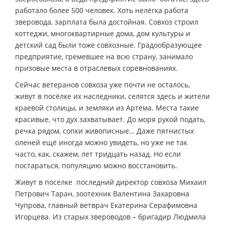
работало более 500 человек. Хоть нелёгка работа
зверовода, зарплата была достойная. Совхоз строил
коттеджи, многоквартирные дома, дом культуры и
детский сад были тоже совхозные. Градообразующее
предприятие, гремевшее на всю страну, занимало
призовые места в отраслевых соревнованиях.
Сейчас ветеранов совхоза уже почти не осталось,
живут в посёлке их наследники, селятся здесь и жители
краевой столицы, и земляки из Артёма. Места такие
красивые, что дух захватывает. До моря рукой подать,
речка рядом, сопки живописные… Даже пятнистых
оленей ещё иногда можно увидеть, но уже не так
часто, как, скажем, лет тридцать назад. Но если
постараться, популяцию можно восстановить.
Живут в посёлке последний директор совхоза Михаил
Петрович Таран, зоотехник Валентина Захаровна
Чупрова, главный ветврач Екатерина Серафимовна
Игорцева. Из старых звероводов – бригадир Людмила