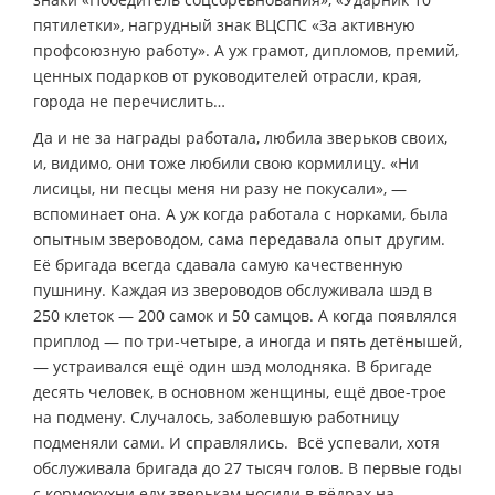
пятилетки», нагрудный знак ВЦСПС «За активную
профсоюзную работу». А уж грамот, дипломов, премий,
ценных подарков от руководителей отрасли, края,
города не перечислить…
Да и не за награды работала, любила зверьков своих,
и, видимо, они тоже любили свою кормилицу. «Ни
лисицы, ни песцы меня ни разу не покусали», —
вспоминает она. А уж когда работала с норками, была
опытным звероводом, сама передавала опыт другим.
Её бригада всегда сдавала самую качественную
пушнину. Каждая из звероводов обслуживала шэд в
250 клеток — 200 самок и 50 самцов. А когда появлялся
приплод — по три-четыре, а иногда и пять детёнышей,
— устраивался ещё один шэд молодняка. В бригаде
десять человек, в основном женщины, ещё двое-трое
на подмену. Случалось, заболевшую работницу
подменяли сами. И справлялись. Всё успевали, хотя
обслуживала бригада до 27 тысяч голов. В первые годы
с кормокухни еду зверькам носили в вёдрах на