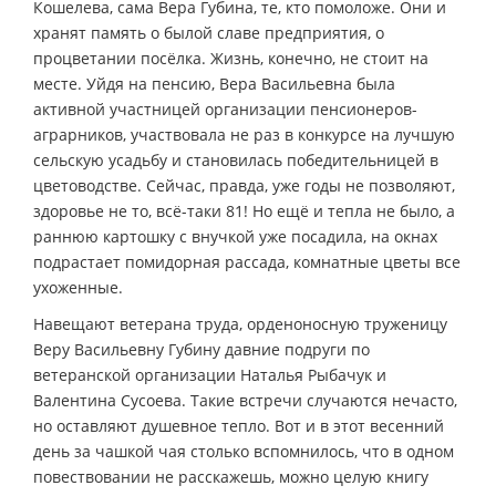
Кошелева, сама Вера Губина, те, кто помоложе. Они и
хранят память о былой славе предприятия, о
процветании посёлка. Жизнь, конечно, не стоит на
месте. Уйдя на пенсию, Вера Васильевна была
активной участницей организации пенсионеров-
аграрников, участвовала не раз в конкурсе на лучшую
сельскую усадьбу и становилась победительницей в
цветоводстве. Сейчас, правда, уже годы не позволяют,
здоровье не то, всё-таки 81! Но ещё и тепла не было, а
раннюю картошку с внучкой уже посадила, на окнах
подрастает помидорная рассада, комнатные цветы все
ухоженные.
Навещают ветерана труда, орденоносную труженицу
Веру Васильевну Губину давние подруги по
ветеранской организации Наталья Рыбачук и
Валентина Сусоева. Такие встречи случаются нечасто,
но оставляют душевное тепло. Вот и в этот весенний
день за чашкой чая столько вспомнилось, что в одном
повествовании не расскажешь, можно целую книгу