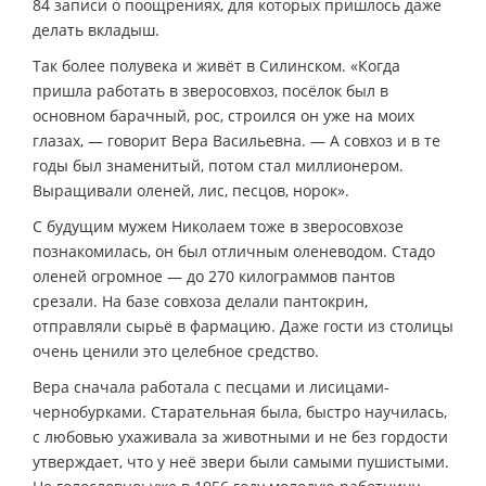
84 записи о поощрениях, для которых пришлось даже
делать вкладыш.
Так более полувека и живёт в Силинском. «Когда
пришла работать в зверосовхоз, посёлок был в
основном барачный, рос, строился он уже на моих
глазах, — говорит Вера Васильевна. — А совхоз и в те
годы был знаменитый, потом стал миллионером.
Выращивали оленей, лис, песцов, норок».
С будущим мужем Николаем тоже в зверосовхозе
познакомилась, он был отличным оленеводом. Стадо
оленей огромное — до 270 килограммов пантов
срезали. На базе совхоза делали пантокрин,
отправляли сырьё в фармацию. Даже гости из столицы
очень ценили это целебное средство.
Вера сначала работала с песцами и лисицами-
чернобурками. Старательная была, быстро научилась,
с любовью ухаживала за животными и не без гордости
утверждает, что у неё звери были самыми пушистыми.