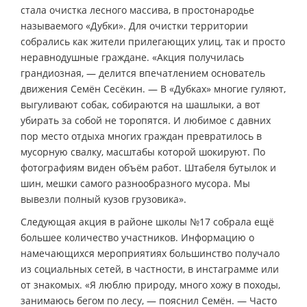
стала очистка лесного массива, в простонародье
называемого «Дубки». Для очистки территории
собрались как жители прилегающих улиц, так и просто
неравнодушные граждане. «Акция получилась
грандиозная, — делится впечатлением основатель
движения Семён Сесёкин. — В «Дубках» многие гуляют,
выгуливают собак, собираются на шашлыки, а вот
убирать за собой не торопятся. И любимое с давних
пор место отдыха многих граждан превратилось в
мусорную свалку, масштабы которой шокируют. По
фотографиям виден объём работ. Штабеля бутылок и
шин, мешки самого разнообразного мусора. Мы
вывезли полный кузов грузовика».
Следующая акция в районе школы №17 собрала ещё
большее количество участников. Информацию о
намечающихся мероприятиях большинство получало
из социальных сетей, в частности, в инстаграмме или
от знакомых. «Я люблю природу, много хожу в походы,
занимаюсь бегом по лесу, — пояснил Семён. — Часто