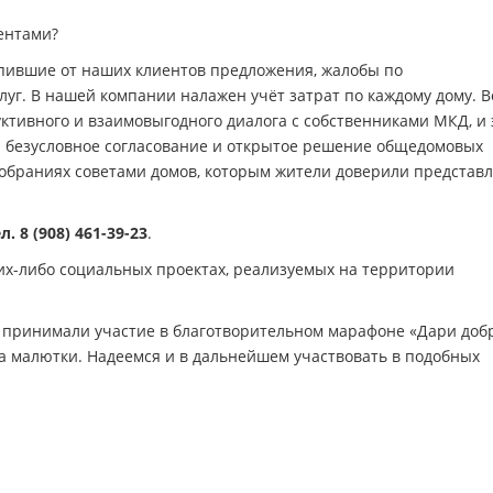
ентами?
упившие от наших клиентов предложения, жалобы по
г. В нашей компании налажен учёт затрат по каждому дому. 
ктивного и взаимовыгодного диалога с собственниками МКД, и
я безусловное согласование и открытое решение общедомовых
обраниях советами домов, которым жители доверили представ
 8 (908) 461-39-23
.
их-либо социальных проектах, реализуемых на территории
 принимали участие в благотворительном марафоне «Дари доб
а малютки. Надеемся и в дальнейшем участвовать в подобных