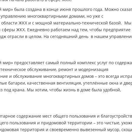
ир» была создана в конце июня прошлого года. Можно сказат
о управлению многоквартирными домами, но уже с
области ЖКХ и с мощной материально-технической базой. Мы
сферы ЖКХ. Ежедневно работаем над тем, чтобы предприятие 
дж отрасли в целом. На сегодняшний день в нашем управлени
мир» предоставляет самый полный комплекс услуг по содерж
 техническое обслуживание, ремонт и модернизация
ние и обслуживание многоквартирных домов – это всегда испр
лые батареи, качественная вентиляция, утеплённые окна и две
з под крана. Мы хотим, чтобы жизнь в доме была удобной,
итарное содержание мест общего пользования и благоустройст
его пользования и придомовой территории – это чистые, ухо
идомовая территория и своевременно вывезенный мусор, ско