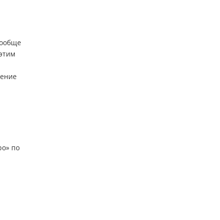
Вообще
 этим
ление
ро» по