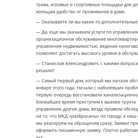
трава, игровые и спортивные площадки для де
жильцам удобство от проживания в доме.
— Оказываете ли вы какие-то дополнительные 
— Да, еще мы оказываем услуги по управлению.
организационное обслуживание многоквартирн
управления недвижимостью, ведение налогово
позволяет достигать высокого уровня в обслу
— Станислав Александрович, с какими вопроса
решали?
— Самый первый дом, который мы начали обслу
январе этого года. Начали с наболевших проб
первую очередь восстановили канализационную
ближайшее время приступим к выемке грунта 
управление другие дома, везде провели обсл
на то, что МКД «разбросаны» по городу, а наш
мы реагируем на обращения сразу. Заявки пр
оформить письменную заявку. Плотно работае
акт.