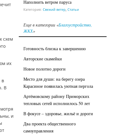
Наполнить ветром паруса
печит
Категория:
Свежий ветер
,
Статьи
Еще в категории «
Благоустройство,
ЖКХ
»
х схем
это
Готовность близка к завершению
Авторские скамейки
ом их
Новое полотно дороги
Место для души: на берегу озера
 в
Карасиное появилась уютная пергола
. В
Артёмовскому району Приморских
тепловых сетей исполнилось 50 лет
смотря
В фокусе – здоровье, жильё и дороги
ьны, и
ы
Два проекта общественного
ют
самоуправления