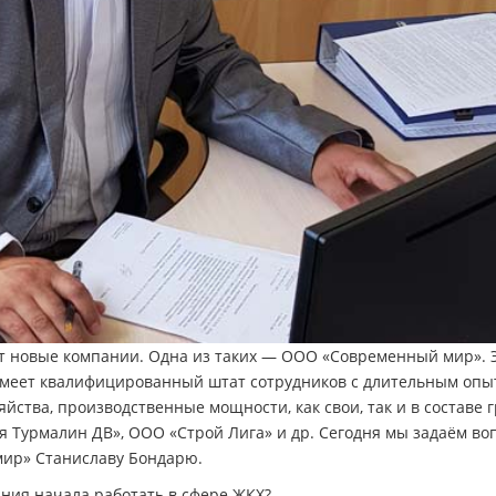
ят новые компании. Одна из таких — ООО «Современный мир». 
имеет квалифицированный штат сотрудников с длительным опы
йства, производственные мощности, как свои, так и в составе 
я Турмалин ДВ», ООО «Строй Лига» и др. Сегодня мы задаём во
ир» Станиславу Бондарю.
ния начала работать в сфере ЖКХ?