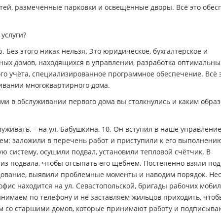
тей, размеченные парковки и освещённые дворы. Всё это обес
услуги?
 Без этого никак нельзя. Это юридическое, бухгалтерское и
ых домов, находящихся в управлении, разработка оптимальны
го учёта, специализированное программное обеспечение. Всё 
живании многоквартирного дома.
ми в обслуживании первого дома вы столкнулись и каким образ
живать, – на ул. Бабушкина, 10. Он вступил в наше управление
лем: заложили в перечень работ и приступили к его выполнению
 систему, осушили подвал, установили тепловой счётчик. В
из подвала, чтобы отсыпать его щебнем. Постепенно взяли под
едование, выявили проблемные моменты и наводим порядок. Не
 офис находится на ул. Севастопольской, бригады рабочих мобил
инимаем по телефону и не заставляем жильцов приходить, чтоб
м со старшими домов, которые принимают работу и подписыва