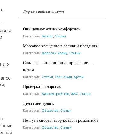
ь,
Другие статьи номера
 –
Они делают жизнь комфортной
стало
Категория:
Бизнес
,
Статьи
и
Массовое крещение в великий праздник
Категория:
Дорога к храму
,
Статьи
Сначала — дисциплина, призвание —
анию
потом
Категория:
Статьи
,
Твои люди, Артем
авное
ри,
Проверка на дорогах
Категория:
Благоустройство, ЖКХ
,
Статьи
Дело сдвинулось
Категория:
Общество
,
Статьи
во
По пути спорта, творчества и романтики
женные
Категория:
Общество
,
Статьи
шенная